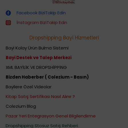
Dropshipping (Stoksuz Satış) Eğitimleri
Facebook BiziTakip Edin
İnstagram BiziTakip Edin
Dropshipping Bayi Hizmetleri
Bayi Kolay Ürün Bulma Sistemi
Bayi Destek ve Talep Merkezi
XML BAYİLİK VE DROPSHİPPİNG
Bizden Haberber ( Colezium - Basın)
Bayilere Özel Videolar
Kitap Satış Sertifikası Nasıl Alınır ?
Colezium Blog
Pazar Yeri Entegrasyon Genel Bilgilendirme
Dropshipping Stosuz Satış Rehberi