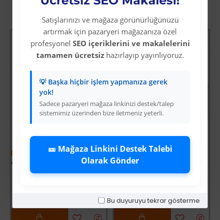
Ücretsiz SEO Makalesi!
Diğer Kategori Ürünleri
Satışlarınızı ve mağaza görünürlüğünüzü
artırmak için pazaryeri mağazanıza özel
profesyonel
SEO içeriklerini ve makalelerini
tamamen ücretsiz
hazırlayıp yayınlıyoruz.
💡 Başka hiçbir işlem yapmanıza gerek
yok!
Sadece pazaryeri mağaza linkinizi destek/talep
sistemimiz üzerinden bize iletmeniz yeterli.
🎫 Mağaza Linkini Destek Talebi
-63 %
-64 %
Olarak Gönder
entoni - Bebek Koltuğu
VRD10661 KATLANABİLİR SATRANÇ TAVLA VE DAMA SETİ
Çiftlik Öyküleri - Kayıp Sürü
Üyelere Özel Fiyat
Üyelere Özel Fiyat
Üye Olunuz
Üye Olunuz
Bu duyuruyu tekrar gösterme