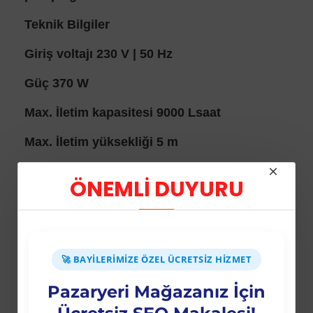
Teknik Bilgiler
Giriş voltajı 230 V | 50 Hz
Güç 370 W
Max. İletim kapasitesi 9000 Lsaat
Max. İletim yüksekliği 5 m
Max. Batma derinliği 5 m
ÖNEMLİ DUYURU
Max. Yabancı partikül çapı Ø30 mm
🚀 BAYILERIMIZE ÖZEL ÜCRETSIZ HIZMET
Pazaryeri Mağazanız İçin