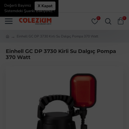
Değerli Bayimiz
X Kapat
ÜYE GIRIŞI
ÜYE OL
Sistemdeki Şuanki Bakiyeniz: -
0
0
Einhell GC DP 3730 Kirli Su Dalgıç Pompa 370 Watt
Einhell GC DP 3730 Kirli Su Dalgıç Pompa
370 Watt