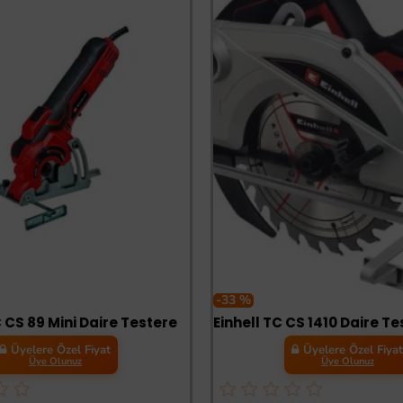
-33 %
C CS 89 Mini Daire Testere
Üyelere Özel Fiyat
Üyelere Özel Fiya
Üye Olunuz
Üye Olunuz