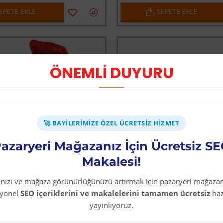
EPETE EKLE
SEPETE EKLE
ÖNEMLİ DUYURU
🚀 BAYILERIMIZE ÖZEL ÜCRETSIZ HIZMET
azaryeri Mağazanız İçin Ücretsiz S
Makalesi!
rınızı ve mağaza görünürlüğünüzü artırmak için pazaryeri mağazan
syonel
SEO içeriklerini ve makalelerini tamamen ücretsiz
haz
yayınlıyoruz.