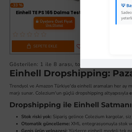
-33 %
-33 %
💡 Ba
Einhell TE PS 165 Dalma Testeresi
Sadece
yeterli
Üyelere Özel Fiyat
Üye Olunuz
SEPETE EKLE
S
Gösterilen: 1 ile 8 arası, toplam: 8 (1 Sayfa)
Einhell Dropshipping: Paza
Trendyol ve Amazon Türkiye'da einhell aramaları her ay milyo
marjı sunar. Colezium'un güçlü dropshipping altyapısıyla
e
Dropshipping ile Einhell Satmanı
Stok riski yok:
Sipariş gelince Colezium kargolar, siz
Otomatik güncelleme:
XML entegrasyonuyla stok ve 
Geniş ürün yelpazesi:
Yüzlerce einhell modeli tek p