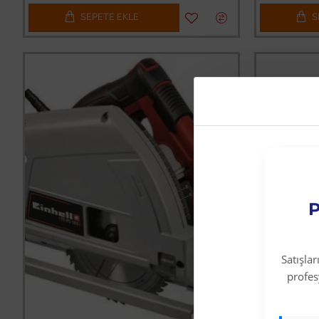
SEPETE EKLE
S
P
Satışla
profe