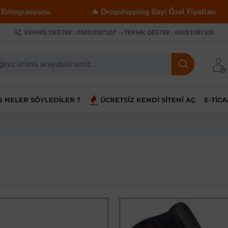
syonu
🔥 Dropshipping Bayi Özel Fiyatları

SIPARIŞ DESTEK : 05051087107 -- TEKNIK DESTEK : 05051087106
IN NELER SÖYLEDILER ?
ÜCRETSIZ KENDI SITENI AÇ
E-TIC