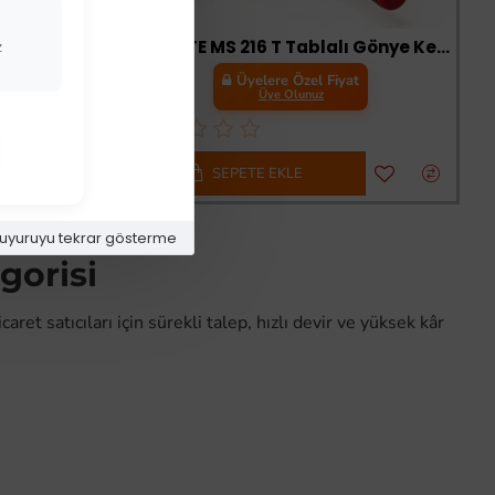
-33 %
Einhell TE SM 8 L Dual Pistonlu Gönye Kesme Makinası
Einhell TE MS 216 T Tablalı Gönye Kesme
z
t
Üyelere Özel Fiyat
Üye Olunuz
SEPETE EKLE
uyuruyu tekrar gösterme
gorisi
et satıcıları için sürekli talep, hızlı devir ve yüksek kâr