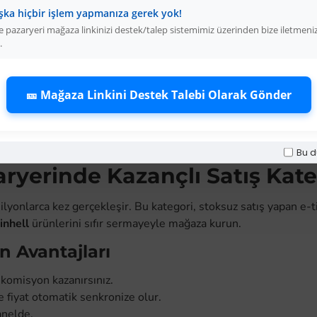
-33 %
şka hiçbir işlem yapmanıza gerek yok!
Einhell TC MC 355/1 Profil Kesme Makinası 2200 Watt
 pazaryeri mağaza linkinizi destek/talep sistemimiz üzerinden bize iletmeni
.
Üyelere Özel Fiyat
Üyelere Özel Fiya
Üye Olunuz
Üye Olunuz
🎫 Mağaza Linkini Destek Talebi Olarak Gönder
EPETE EKLE
SEPETE EKLE
Bu d
ryerinde Kazançlı Satış Kate
nlarca kez gerçekleşir. Bu kategori, stoksuz satış yapan e-ticar
inhell
ürünlerini sıfır sermayeyle mağaza kurun.
n Avantajları
 komisyon kazanırsınız.
fiyat otomatik senkronize olur.
anelde.