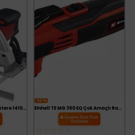
-33 %
Einhell TC CS 1410 Daire Testere 1410 Watt
Einhell TE MG 350 EQ Çok Amaçlı Raspalama
t
Üyelere Özel Fiyat
Üye Olunuz