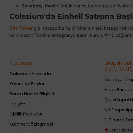
Rekabetçi fiyat:
Günlük güncellenen toptan fiyatlarla 
Colezium'da Einhell Satışına Başl
Cat Power
gibi kategorilerle birlikte einhell kategorisini
ve Amazon Türkiye entegrasyonlarını kurun, XML bağlantını
Kurumsal
Dropshippi
Sat\u0131\u
Colezium Hakkında
Trendyol Drop
Kurumsal Bilgiler
HepsiBurada 
Banka Hesab Bilgileri
ÇiçekSepeti 
İletişim
N11 Dropshipp
Gizlilik Politikası
E-Ticaret Da
Kullanıcı Sözleşmesi
Ücretsiz Ke