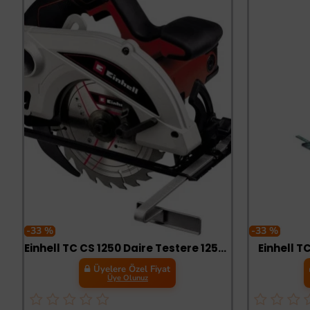
-33 %
-33 %
Einhell TC CS 1250 Daire Testere 1250 Watt
Einhell T
Üyelere Özel Fiyat
Üye Olunuz