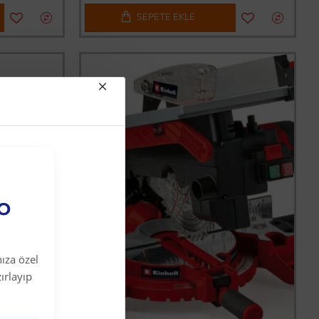
SEPETE EKLE
EO
ıza özel
ırlayıp