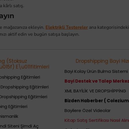
kârlı satış.
ayın
 de mağazanıza ekleyin.
Elektrikli Testereler
ana kategorisindeki
zı aktif edin ve bugün satışa başlayın.
ng (Stoksuz
Dropshipping Bayi Hiz
015f) E\u011fitimleri
Bayi Kolay Ürün Bulma Sistemi
shipping Eğitimleri
Bayi Destek ve Talep Merkez
Dropshipping Eğitimleri
XML BAYİLİK VE DROPSHİPPİNG
Dropshipping Eğitimleri
Bizden Haberber ( Colezium
ing Eğitimleri
Bayilere Özel Videolar
nismanlik
Kitap Satış Sertifikası Nasıl Alını
ndi Siteni Şimdi Aç