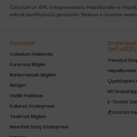
Colezium'un XML entegrasyonunu Hepsiburada ve Hepsibura
ederek portföyünüzü genişletin. Stoksuz e-ticaretin avant
Kurumsal
Dropshippi
Sat\u0131\u
Colezium Hakkında
Trendyol Drop
Kurumsal Bilgiler
HepsiBurada 
Banka Hesab Bilgileri
ÇiçekSepeti 
İletişim
N11 Dropshipp
Gizlilik Politikası
E-Ticaret Da
Kullanıcı Sözleşmesi
Ücretsiz Ke
Teslimat Bilgileri
Mesafeli Satış Sözleşmesi