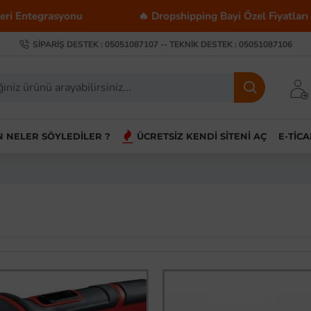
tegrasyonu
🔥 Dropshipping Bayi Özel Fiyatları
SIPARIŞ DESTEK : 05051087107 -- TEKNIK DESTEK : 05051087106
IN NELER SÖYLEDILER ?
ÜCRETSIZ KENDI SITENI AÇ
E-TIC