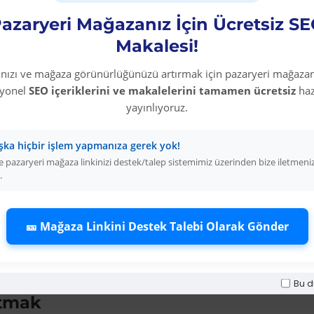
EPETE EKLE
SEPETE EKLE
azaryeri Mağazanız İçin Ücretsiz S
Makalesi!
rınızı ve mağaza görünürlüğünüzü artırmak için pazaryeri mağazan
 Hepsiburada ve Hepsiburada'
syonel
SEO içeriklerini ve makalelerini tamamen ücretsiz
haz
yayınlıyoruz.
tli başlangıç ve yüksek büyüme potansiyeliyle öne çıkar. Heps
vantajını kullanmaktadır. Colezium'a üye olarak einhell ürünle
şka hiçbir işlem yapmanıza gerek yok!
tar?
 pazaryeri mağaza linkinizi destek/talep sistemimiz üzerinden bize iletmeni
.
 dönüşüm oranına sahip ürünler şunlardır: trend ürünler, sezon
listeleyen satıcılar arasında yer alın.
🎫 Mağaza Linkini Destek Talebi Olarak Gönder
 için Strateji
uygun fiyat" ve "einhell ücretsiz kargo" gibi müşterilerin gerçekt
rı eksiksiz doldurun.
Bu d
atmak