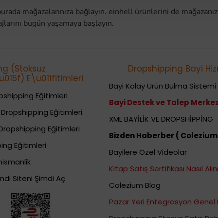
da mağazalarınıza bağlayın. einhell ürünlerini de mağazanız
ajlarını bugün yaşamaya başlayın.
ng (Stoksuz
Dropshipping Bayi Hiz
015f) E\u011fitimleri
Bayi Kolay Ürün Bulma Sistemi
shipping Eğitimleri
Bayi Destek ve Talep Merkez
Dropshipping Eğitimleri
XML BAYİLİK VE DROPSHİPPİNG
Dropshipping Eğitimleri
Bizden Haberber ( Colezium
ing Eğitimleri
Bayilere Özel Videolar
nismanlik
Kitap Satış Sertifikası Nasıl Alını
ndi Siteni Şimdi Aç
Colezium Blog
Pazar Yeri Entegrasyon Genel 