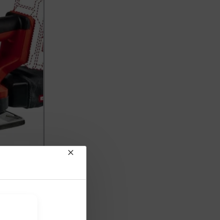
Einhell TE OS 18/230 Li Solo Zımpara Aküsüz
t