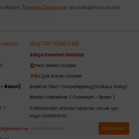
a ekleyin,
Titreşim Zımparalar
ana kategorisini ziyaret
metleri
MÜŞTERİ HİZMETLERİ
Sıkça Sorulan Sorular
i
Yeni Gelen Ürünler
En Çok Satan Ürünler
 - Basın)
Bayimiz Olun ! Dropshipping(Stoksuz Satış)
Bizden Haberber ( Colezium - Basın )
r ?
İndirimlerden anında haberdar olmak için
kayıt olabilirsiniz..
Bilgilendirme
GÖNDER