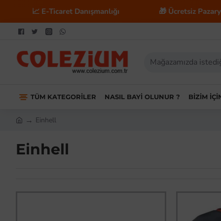
📈 E-Ticaret Danışmanlığı
🎁 Ücretsiz Pazaryeri En
TÜM KATEGORILER
NASIL BAYI OLUNUR ?
BIZIM İÇ
Einhell
Einhell