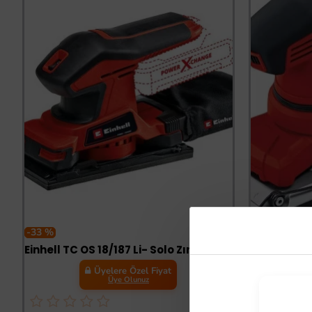
-33 %
-33 %
Einhell TC OS 18/187 Li- Solo Zımpara Aküsüz
Üyelere Özel Fiyat
Üye Olunuz