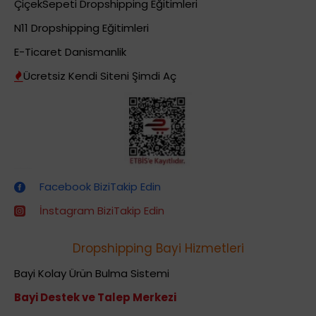
ÇiçekSepeti Dropshipping Eğitimleri
N11 Dropshipping Eğitimleri
E-Ticaret Danismanlik
Ücretsiz Kendi Siteni Şimdi Aç
Dropshipping (Stoksuz Satış) Eğitimleri
Facebook BiziTakip Edin
İnstagram BiziTakip Edin
Dropshipping Bayi Hizmetleri
Bayi Kolay Ürün Bulma Sistemi
Bayi Destek ve Talep Merkezi