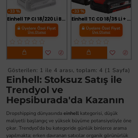
-33 %
-33 %
Einhell TP CI 18/220 Lİ BL Solo Darbeli Vidalama 220 Nm
Einhell TC CD 18/35 Li + 39 (2x2,0Ah) Akülü Vidalama
Üyelere Özel Fiyat
Üyelere Özel Fiyat
Üye Olunuz
Üye Olunuz
Gösterilen: 1 ile 4 arası, toplam: 4 (1 Sayfa)
Einhell: Stoksuz Satış ile
Trendyol ve
Hepsiburada'da Kazanın
Dropshipping dünyasında
einhell
kategorisi, düşük
maliyetli başlangıç ve yüksek büyüme potansiyeliyle öne
çıkar. Trendyol'da bu kategoride günlük binlerce arama
yapılmakta; erken davranan satıcılar organik görünürlük