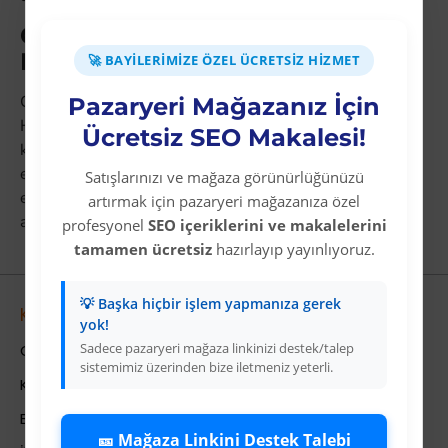
Colezium ile Dropshipping
Başlatmak
🚀 BAYILERIMIZE ÖZEL ÜCRETSIZ HIZMET
Colezium'un XML entegrasyonunu Trendyol ve
Pazaryeri Mağazanız İçin
Hepsiburada mağazalarınıza bağlayın.
Cat Power
Ücretsiz SEO Makalesi!
kategorileriyle birlikte einhell ürünlerini de mağazanıza
ekleyin,
Akülü Darbeli Matkap
ana kategorisini ziyaret
Satışlarınızı ve mağaza görünürlüğünüzü
ederek portföyünüzü genişletin. Stoksuz e-ticaretin
artırmak için pazaryeri mağazanıza özel
avantajlarını bugün yaşamaya başlayın.
profesyonel
SEO içeriklerini ve makalelerini
tamamen ücretsiz
hazırlayıp yayınlıyoruz.
💡 Başka hiçbir işlem yapmanıza gerek
Kurumsal
yok!
Sadece pazaryeri mağaza linkinizi destek/talep
Colezium Hakkında
sistemimiz üzerinden bize iletmeniz yeterli.
Kurumsal Bilgiler
Banka Hesab Bilgileri
🎫 Mağaza Linkini Destek Talebi