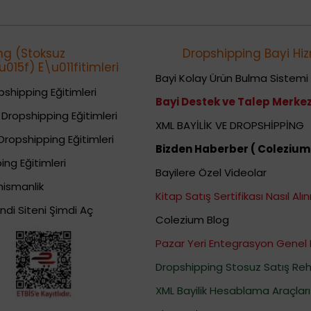
ng (Stoksuz
Dropshipping Bayi Hiz
015f) E\u011fitimleri
Bayi Kolay Ürün Bulma Sistemi
shipping Eğitimleri
Bayi Destek ve Talep Merkez
Dropshipping Eğitimleri
XML BAYİLİK VE DROPSHİPPİNG
Dropshipping Eğitimleri
Bizden Haberber ( Colezium
ing Eğitimleri
Bayilere Özel Videolar
nismanlik
Kitap Satış Sertifikası Nasıl Alını
ndi Siteni Şimdi Aç
Colezium Blog
Pazar Yeri Entegrasyon Genel 
Dropshipping Stosuz Satış Reh
XML Bayilik Hesablama Araçları