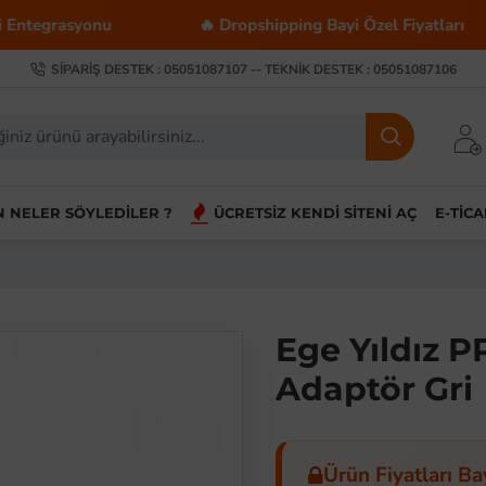
asyonu
🔥 Dropshipping Bayi Özel Fiyatları
SIPARIŞ DESTEK : 05051087107 -- TEKNIK DESTEK : 05051087106
IN NELER SÖYLEDILER ?
ÜCRETSIZ KENDI SITENI AÇ
E-TIC
Ege Yıldız P
Adaptör Gri
Ürün Fiyatları Ba