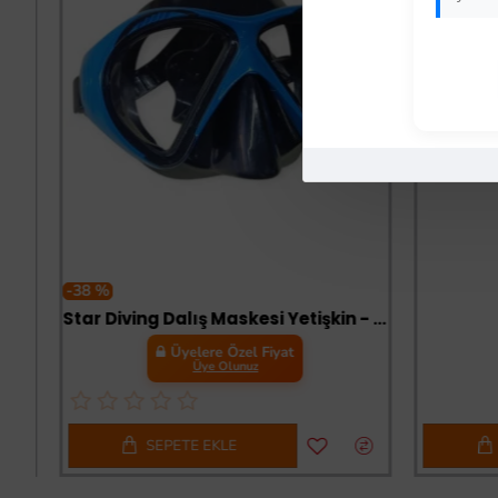
t
-38 %
Star Diving Dalış Maskesi Yetişkin - 51701-MAVİ - 1 ADET
Üyelere Özel Fiyat
Üye Olunuz
SEPETE EKLE
SE