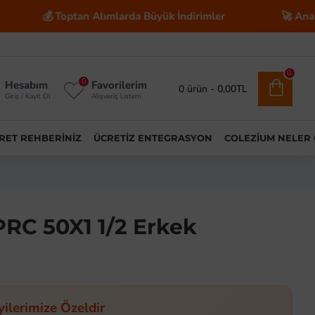
💰 Toptan Alımlarda Büyük İndirimler
🚀 Anahtar Tesl
0
0
Hesabım
Favorilerim
0 ürün - 0,00TL
Giriş / Kayıt Ol
Alışveriş Listem
ARET REHBERINIZ
ÜCRETIZ ENTEGRASYON
COLEZIUM NELER
PRC 50X1 1/2 Erkek
yilerimize Özeldir