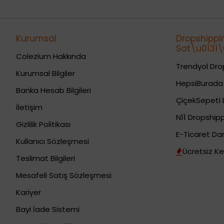
Kurumsal
Dropshippi
Sat\u0131\u
Colezium Hakkında
Trendyol Drop
Kurumsal Bilgiler
HepsiBurada 
Banka Hesab Bilgileri
ÇiçekSepeti 
İletişim
N11 Dropshipp
Gizlilik Politikası
E-Ticaret Da
Kullanıcı Sözleşmesi
Ücretsiz Ke
Teslimat Bilgileri
Mesafeli Satış Sözleşmesi
Kariyer
Bayi İade Sistemi
Dropshipping (Stoksuz Satış) Eğitimleri