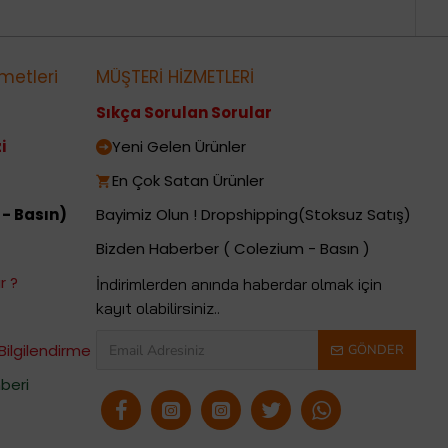
metleri
MÜŞTERİ HİZMETLERİ
Sıkça Sorulan Sorular
i
Yeni Gelen Ürünler
En Çok Satan Ürünler
 - Basın)
Bayimiz Olun ! Dropshipping(Stoksuz Satış)
Bizden Haberber ( Colezium - Basın )
r ?
İndirimlerden anında haberdar olmak için
kayıt olabilirsiniz..
Bilgilendirme
GÖNDER
beri