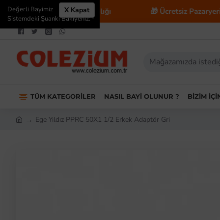
Değerli Bayimiz
X Kapat
 E-Ticaret Danışmanlığı
🎁 Ücretsiz Pazaryeri Entegr
Sistemdeki Şuanki Bakiyeniz: -
TÜM KATEGORILER
NASIL BAYI OLUNUR ?
BIZIM İÇ
Ege Yıldız PPRC 50X1 1/2 Erkek Adaptör Gri