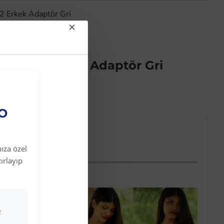
2 Erkek Adaptör Gri
C
50X1 12
Erkek Adaptör Gri
EO
ıza özel
ırlayıp
z