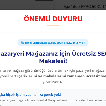
Ege Yıldız PPRC 50X1 1/
Ege Yıldız
ÖNEMLİ DUYURU
PPR
🚀 BAYILERIMIZE ÖZEL ÜCRETSIZ HIZMET
azaryeri Mağazanız İçin Ücretsiz S
Makalesi!
Diğer Kategori Ürünleri
rınızı ve mağaza görünürlüğünüzü artırmak için pazaryeri mağazan
syonel
SEO içeriklerini ve makalelerini tamamen ücretsiz
haz
yayınlıyoruz.
Sürbısa 61631 - Sürmene Et Açma Bıçağı 31 cm
şka hiçbir işlem yapmanıza gerek yok!
Üyelere Özel Fiyat
Üye Olunuz
 pazaryeri mağaza linkinizi destek/talep sistemimiz üzerinden bize iletmeni
.