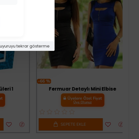
uyuruyu tekrar gösterme
-66 %
i 1
Fermuar Detaylı Mini Elbise
Üyelere Özel Fiyat
Üye Olunuz
SEPETE EKLE