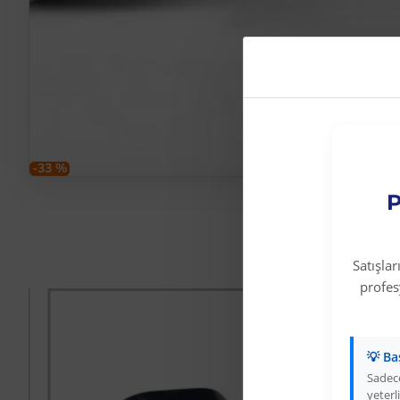
-33 %
P
Satışla
profe
-66 %
💡 Ba
Sadece
yeterli