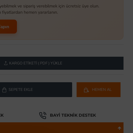
yebilmek ve sipariş verebilmek için ücretsiz üye olun.
ı fiyatlardan hemen yararlanın.
Yapın
KARGO ETIKETI ( PDF ) YÜKLE
SEPETE EKLE
HEMEN AL
EK
BAYI TEKNIK DESTEK