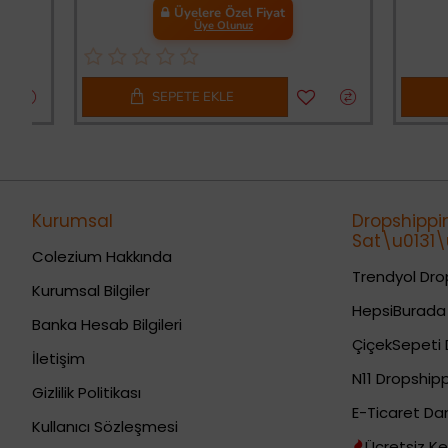
Üyelere Özel Fiyat
Üye Olunuz
SEPETE EKLE
SE
Kurumsal
Dropshippi
Sat\u0131\u
Colezium Hakkında
Trendyol Drop
Kurumsal Bilgiler
HepsiBurada 
Banka Hesab Bilgileri
ÇiçekSepeti 
İletişim
N11 Dropshipp
Gizlilik Politikası
E-Ticaret Da
Kullanıcı Sözleşmesi
Ücretsiz Ke