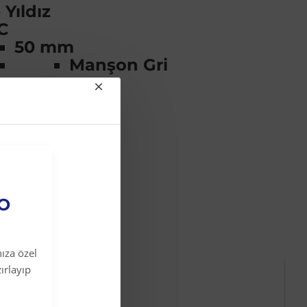
Yıldız
C
50 mm
Manşon Gri
EO
ıza özel
ırlayıp