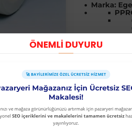
Marka: Ege 
PPR
ÖNEMLİ DUYURU
🚀 BAYILERIMIZE ÖZEL ÜCRETSIZ HIZMET
azaryeri Mağazanız İçin Ücretsiz S
Makalesi!
rınızı ve mağaza görünürlüğünüzü artırmak için pazaryeri mağazan
syonel
SEO içeriklerini ve makalelerini tamamen ücretsiz
haz
yayınlıyoruz.
Diğer Kategori Ürünleri