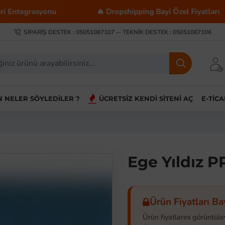
rasyonu
🔥 Dropshipping Bayi Özel Fiyatları
SIPARIŞ DESTEK : 05051087107 -- TEKNIK DESTEK : 05051087106
IN NELER SÖYLEDILER ?
ÜCRETSIZ KENDI SITENI AÇ
E-TIC
Ege Yıldız 
Ürün Fiyatları Ba
Ürün fiyatlarını görüntüle