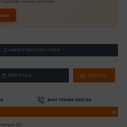
ı fiyatlardan hemen yararlanın.
Yapın
KARGO ETIKETI ( PDF ) YÜKLE
SEPETE EKLE
HEMEN AL
EK
BAYI TEKNIK DESTEK
Manşon Gri