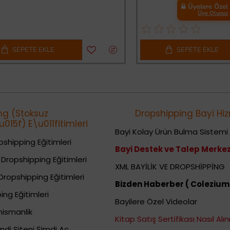
Üyelere Özel Fiyat
Üye Olunuz
PETE EKLE
SEPETE EKLE
ng (Stoksuz
Dropshipping Bayi Hiz
015f) E\u011fitimleri
Bayi Kolay Ürün Bulma Sistemi
shipping Eğitimleri
Bayi Destek ve Talep Merkez
Dropshipping Eğitimleri
XML BAYİLİK VE DROPSHİPPİNG
Dropshipping Eğitimleri
Bizden Haberber ( Colezium
ing Eğitimleri
Bayilere Özel Videolar
nismanlik
Kitap Satış Sertifikası Nasıl Alını
ndi Siteni Şimdi Aç