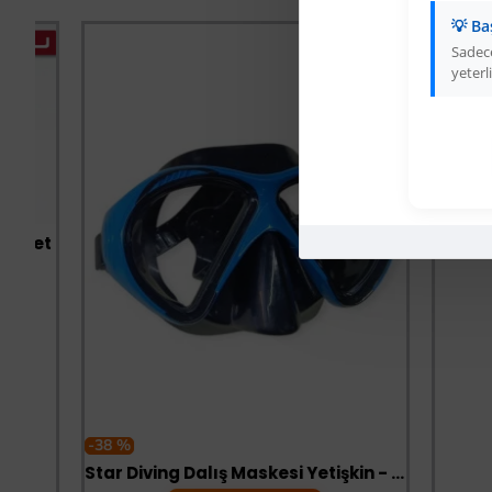
💡 Ba
-66 %
Sadece
yeterli
t
-38 %
Star Diving Dalış Maskesi Yetişkin - 51701-MAVİ - 1 ADET