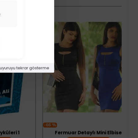
z
uyuruyu tekrar gösterme
-66 %
i 1
Fermuar Detaylı Mini Elbise