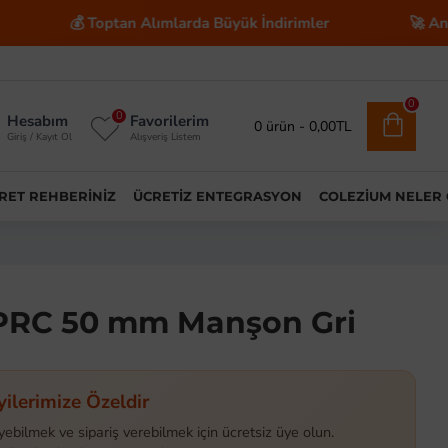
💰 Toptan Alımlarda Büyük İndirimler
🚀 Anahtar Tesl
0
0
Hesabım
Favorilerim
0 ürün - 0,00TL
Giriş / Kayıt Ol
Alışveriş Listem
ARET REHBERINIZ
ÜCRETIZ ENTEGRASYON
COLEZIUM NELER
PPRC 50 mm Manşon Gri
yilerimize Özeldir
yebilmek ve sipariş verebilmek için ücretsiz üye olun.