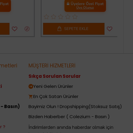
Üyelere Özel Fiyat
Üye Olunuz
SEPETE EKLE
metleri
MÜŞTERİ HİZMETLERİ
Sıkça Sorulan Sorular
i
Yeni Gelen Ürünler
En Çok Satan Ürünler
 - Basın)
Bayimiz Olun ! Dropshipping(Stoksuz Satış)
Bizden Haberber ( Colezium - Basın )
r ?
İndirimlerden anında haberdar olmak için