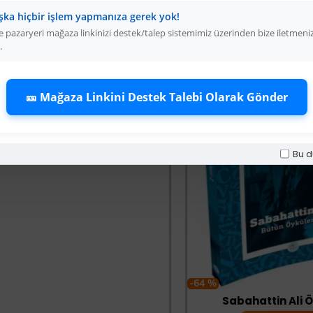
şka hiçbir işlem yapmanıza gerek yok!
 pazaryeri mağaza linkinizi destek/talep sistemimiz üzerinden bize iletmeni
Sürbısa 61631 - Sürmene Et Açma Bıçağı 31 cm
.
Üyelere Özel Fiyat
Üye Olunuz
🎫 Mağaza Linkini Destek Talebi Olarak Gönder
Bu d
-64 %
Sabahattin Ali Öyküler