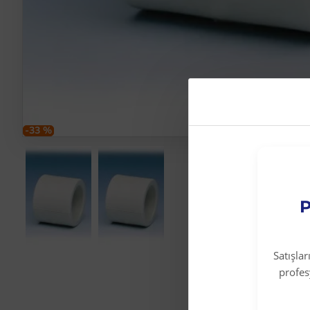
-33 %
P
Satışla
profe