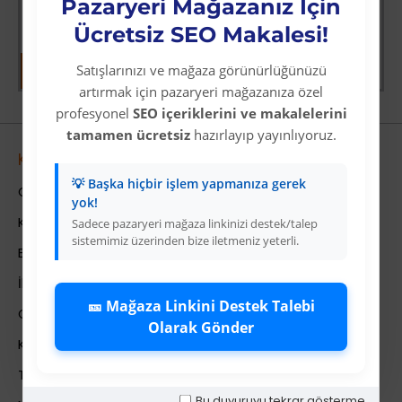
Üyelere Özel Fiyat
Üyelere Özel Fiyat
Pazaryeri Mağazanız İçin
Üye Olunuz
Üye Olunuz
Ücretsiz SEO Makalesi!
Satışlarınızı ve mağaza görünürlüğünüzü
artırmak için pazaryeri mağazanıza özel
profesyonel
SEO içeriklerini ve makalelerini
tamamen ücretsiz
hazırlayıp yayınlıyoruz.
Kurumsal
💡 Başka hiçbir işlem yapmanıza gerek
Colezium Hakkında
yok!
Kurumsal Bilgiler
Sadece pazaryeri mağaza linkinizi destek/talep
sistemimiz üzerinden bize iletmeniz yeterli.
Banka Hesab Bilgileri
İletişim
🎫 Mağaza Linkini Destek Talebi
Gizlilik Politikası
Olarak Gönder
Kullanıcı Sözleşmesi
Teslimat Bilgileri
Bu duyuruyu tekrar gösterme