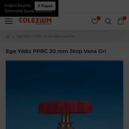
Değerli Bayimiz
X Kapat
ÜYE GIRIŞI
ÜYE OL
Sistemdeki Şuanki Bakiyeniz: -
0
0
Ege Yıldız PPRC 20 mm Stop Vana Gri
Ege Yıldız PPRC 20 mm Stop Vana Gri