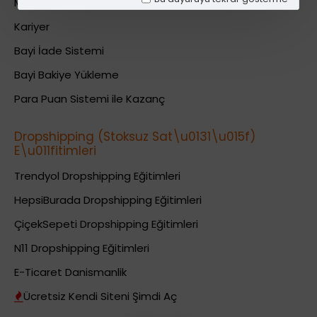
Mesafeli Satış Sözleşmesi
Kariyer
Bayi İade Sistemi
Bayi Bakiye Yükleme
Para Puan Sistemi ile Kazanç
Dropshipping (Stoksuz Sat\u0131\u015f)
E\u011fitimleri
Trendyol Dropshipping Eğitimleri
HepsiBurada Dropshipping Eğitimleri
ÇiçekSepeti Dropshipping Eğitimleri
N11 Dropshipping Eğitimleri
E-Ticaret Danismanlik
Ücretsiz Kendi Siteni Şimdi Aç