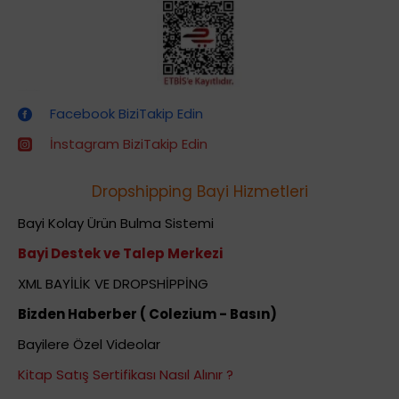
Dropshipping (Stoksuz Satış) Eğitimleri
Facebook BiziTakip Edin
İnstagram BiziTakip Edin
Dropshipping Bayi Hizmetleri
Bayi Kolay Ürün Bulma Sistemi
Bayi Destek ve Talep Merkezi
XML BAYİLİK VE DROPSHİPPİNG
Bizden Haberber ( Colezium - Basın)
Bayilere Özel Videolar
Kitap Satış Sertifikası Nasıl Alınır ?