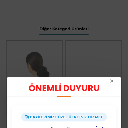
Diğer Kategori Ürünleri
ÖNEMLİ DUYURU
-60 %
-64 %
🚀 BAYILERIMIZE ÖZEL ÜCRETSIZ HIZMET
Yoğun Saçlı Lastikli Topuz Toka / Siyah
Vay Canına Sosyal Bilgiler