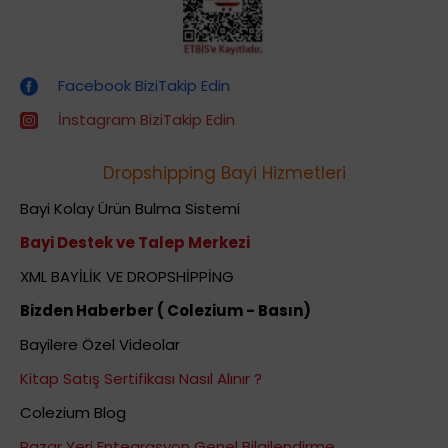
Dropshipping (Stoksuz Satış) Eğitimleri
Facebook BiziTakip Edin
İnstagram BiziTakip Edin
Dropshipping Bayi Hizmetleri
Bayi Kolay Ürün Bulma Sistemi
Bayi Destek ve Talep Merkezi
XML BAYİLİK VE DROPSHİPPİNG
Bizden Haberber ( Colezium - Basın)
Bayilere Özel Videolar
Kitap Satış Sertifikası Nasıl Alınır ?
Colezium Blog
Pazar Yeri Entegrasyon Genel Bilgilendirme