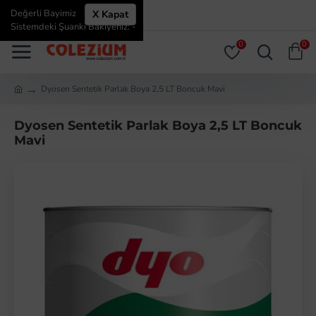
Değerli Bayimiz
X Kapat
ÜYE GIRIŞI
ÜYE OL
Sistemdeki Şuanki Bakiyeniz: -
0
0
Dyosen Sentetik Parlak Boya 2,5 LT Boncuk Mavi
Dyosen Sentetik Parlak Boya 2,5 LT Boncuk
Mavi