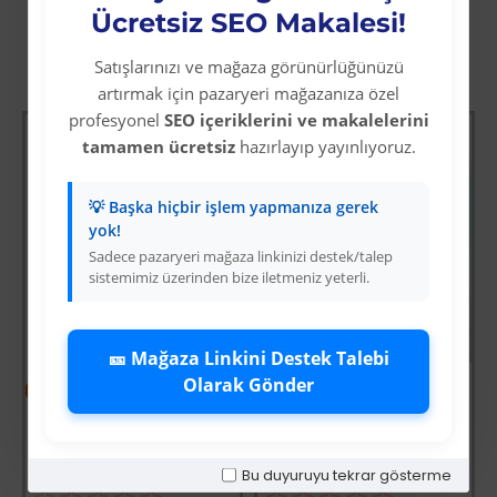
Ücretsiz SEO Makalesi!
Satışlarınızı ve mağaza görünürlüğünüzü
Diğer Kategori Ürünleri
artırmak için pazaryeri mağazanıza özel
profesyonel
SEO içeriklerini ve makalelerini
tamamen ücretsiz
hazırlayıp yayınlıyoruz.
💡 Başka hiçbir işlem yapmanıza gerek
yok!
Sadece pazaryeri mağaza linkinizi destek/talep
sistemimiz üzerinden bize iletmeniz yeterli.
🎫 Mağaza Linkini Destek Talebi
Olarak Gönder
-64 %
-69 %
ksiyoncusu
Wolverine: Logan
Mavi Üzeri Gümüş Yıldız İyiki Doğdun Flama Süs
Üyelere Özel Fiyat
Üyelere Özel Fiyat
Üye Olunuz
Üye Olunuz
Bu duyuruyu tekrar gösterme