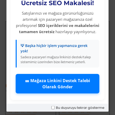
Ücretsiz SEO Makalesi!
Diğer Kategori Ürünleri
Satışlarınızı ve mağaza görünürlüğünüzü
artırmak için pazaryeri mağazanıza özel
profesyonel
SEO içeriklerini ve makalelerini
tamamen ücretsiz
hazırlayıp yayınlıyoruz.
💡 Başka hiçbir işlem yapmanıza gerek
yok!
Sadece pazaryeri mağaza linkinizi destek/talep
sistemimiz üzerinden bize iletmeniz yeterli.
-64 %
Tomax SDS Plus 4 Elmaslı Hilti / Matkap Ucu 11x210
🎫 Mağaza Linkini Destek Talebi
Üyelere Özel Fiyat
-64 %
Olarak Gönder
Üye Olunuz
i
Fırtına Yaklaşırken
Üyelere Özel Fiyat
Üye Olunuz
Bu duyuruyu tekrar gösterme