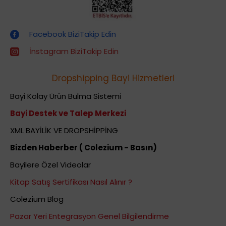
Dropshipping (Stoksuz Satış) Eğitimleri
Facebook BiziTakip Edin
İnstagram BiziTakip Edin
Dropshipping Bayi Hizmetleri
Bayi Kolay Ürün Bulma Sistemi
Bayi Destek ve Talep Merkezi
XML BAYİLİK VE DROPSHİPPİNG
Bizden Haberber ( Colezium - Basın)
Bayilere Özel Videolar
Kitap Satış Sertifikası Nasıl Alınır ?
Colezium Blog
Pazar Yeri Entegrasyon Genel Bilgilendirme