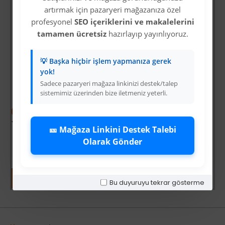
artırmak için pazaryeri mağazanıza özel
profesyonel
SEO içeriklerini ve makalelerini
tamamen ücretsiz
hazırlayıp yayınlıyoruz.
💡 Başka hiçbir işlem yapmanıza gerek
yok!
Sadece pazaryeri mağaza linkinizi destek/talep
sistemimiz üzerinden bize iletmeniz yeterli.
-60 %
-64 %
Yoğun Saçlı Lastikli Topuz Toka / Siyah
Vay Canına Sosyal Bilgiler
🎫 Mağaza Linkini Destek Talebi
Üyelere Özel Fiyat
Üyelere Özel Fiyat
Olarak Gönder
Üye Olunuz
Üye Olunuz
Bu duyuruyu tekrar gösterme