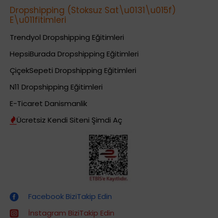
Dropshipping (Stoksuz Sat\u0131\u015f)
E\u011fitimleri
Trendyol Dropshipping Eğitimleri
HepsiBurada Dropshipping Eğitimleri
ÇiçekSepeti Dropshipping Eğitimleri
N11 Dropshipping Eğitimleri
E-Ticaret Danismanlik
Ücretsiz Kendi Siteni Şimdi Aç
Dropshipping (Stoksuz Satış) Eğitimleri
Facebook BiziTakip Edin
İnstagram BiziTakip Edin