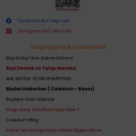
Dropshipping (Stoksuz Satış) Eğitimleri
Facebook BiziTakip Edin
İnstagram BiziTakip Edin
Dropshipping Bayi Hizmetleri
Bayi Kolay Ürün Bulma Sistemi
Bayi Destek ve Talep Merkezi
XML BAYİLİK VE DROPSHİPPİNG
Bizden Haberber ( Colezium - Basın)
Bayilere Özel Videolar
Kitap Satış Sertifikası Nasıl Alınır ?
Colezium Blog
Pazar Yeri Entegrasyon Genel Bilgilendirme