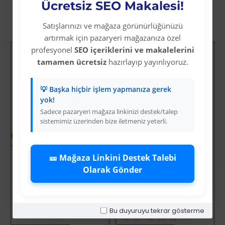
Ücretsiz SEO Makalesi!
Diğer Kategori Ürünleri
Satışlarınızı ve mağaza görünürlüğünüzü
artırmak için pazaryeri mağazanıza özel
profesyonel
SEO içeriklerini ve makalelerini
tamamen ücretsiz
hazırlayıp yayınlıyoruz.
💡 Başka hiçbir işlem yapmanıza gerek
yok!
Sadece pazaryeri mağaza linkinizi destek/talep
sistemimiz üzerinden bize iletmeniz yeterli.
-64 %
Tomax SDS Plus 4 Elmaslı Hilti / Matkap Ucu 11x210
🎫 Mağaza Linkini Destek Talebi
Üyelere Özel Fiyat
-64 %
Olarak Gönder
Üye Olunuz
i
Fırtına Yaklaşırken
Üyelere Özel Fiyat
Üye Olunuz
Bu duyuruyu tekrar gösterme