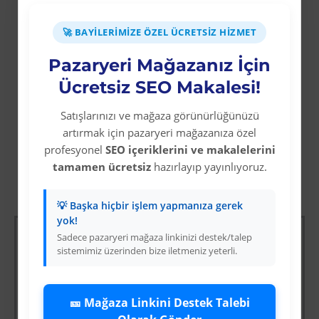
*** 3 kg ile 15-30 m2 alan macunlanabilir.
🚀 BAYILERIMIZE ÖZEL ÜCRETSIZ HIZMET
**** 25 kg ile 125-250 m2 alan
macunlanabilir
Pazaryeri Mağazanız İçin
Ücretsiz SEO Makalesi!
Satışlarınızı ve mağaza görünürlüğünüzü
artırmak için pazaryeri mağazanıza özel
profesyonel
SEO içeriklerini ve makalelerini
tamamen ücretsiz
hazırlayıp yayınlıyoruz.
Diğer Kategori Ürünleri
💡 Başka hiçbir işlem yapmanıza gerek
yok!
Sadece pazaryeri mağaza linkinizi destek/talep
sistemimiz üzerinden bize iletmeniz yeterli.
🎫 Mağaza Linkini Destek Talebi