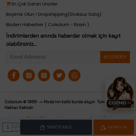
En Çok Satan Ürünler
Bayimiz Olun ! Dropshipping(Stoksuz Satış)
Bizden Haberber ( Colezium - Basın )
İndirimlerden anında haberdar olmak için kayıt
olabilirsiniz..
GÖNDER
Colezium © 1988 - ∞ Moda'nın kalbi burda atıyor. Tüm
Colezium
Hakları Saklıdır.
SEPETE EKLE
HEMEN AL