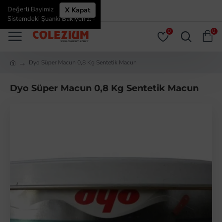
Değerli Bayimiz
X Kapat
ÜYE GIRIŞI
ÜYE OL
Sistemdeki Şuanki Bakiyeniz: -
0
0
Dyo Süper Macun 0,8 Kg Sentetik Macun
Dyo Süper Macun 0,8 Kg Sentetik Macun