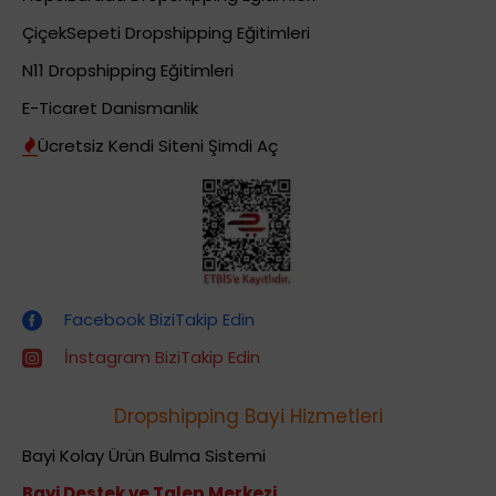
ÇiçekSepeti Dropshipping Eğitimleri
N11 Dropshipping Eğitimleri
E-Ticaret Danismanlik
Ücretsiz Kendi Siteni Şimdi Aç
Dropshipping (Stoksuz Satış) Eğitimleri
Facebook BiziTakip Edin
İnstagram BiziTakip Edin
Dropshipping Bayi Hizmetleri
Bayi Kolay Ürün Bulma Sistemi
Bayi Destek ve Talep Merkezi