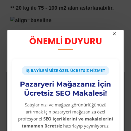
** 20 kg ile 75 - 100 m2 alan astarlanabilir.
ÖNEMLİ DUYURU
Diğer Kategori Ürünleri
🚀 BAYILERIMIZE ÖZEL ÜCRETSIZ HIZMET
Pazaryeri Mağazanız İçin
Ücretsiz SEO Makalesi!
Satışlarınızı ve mağaza görünürlüğünüzü
artırmak için pazaryeri mağazanıza özel
profesyonel
SEO içeriklerini ve makalelerini
tamamen ücretsiz
hazırlayıp yayınlıyoruz.