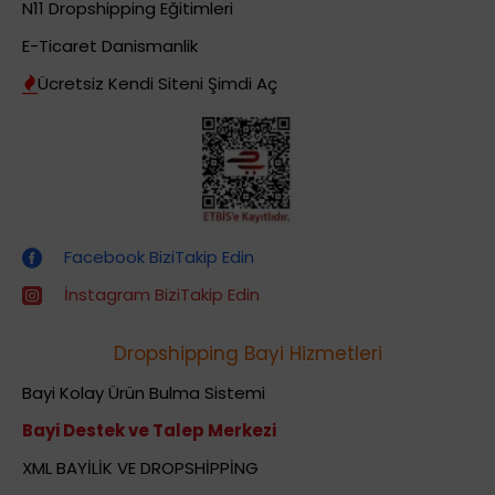
N11 Dropshipping Eğitimleri
E-Ticaret Danismanlik
Ücretsiz Kendi Siteni Şimdi Aç
Dropshipping (Stoksuz Satış) Eğitimleri
Facebook BiziTakip Edin
İnstagram BiziTakip Edin
Dropshipping Bayi Hizmetleri
Bayi Kolay Ürün Bulma Sistemi
Bayi Destek ve Talep Merkezi
XML BAYİLİK VE DROPSHİPPİNG