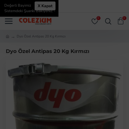
Değerli Bayimiz
X Kapat
ÜYE GIRIŞI
ÜYE OL
Sistemdeki Şuanki Bakiyeniz: -
0
0
Dyo Özel Antipas 20 Kg Kırmızı
Dyo Özel Antipas 20 Kg Kırmızı