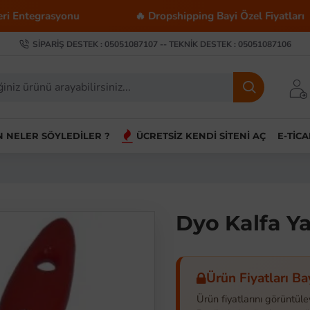
asyonu
🔥 Dropshipping Bayi Özel Fiyatları
SIPARIŞ DESTEK : 05051087107 -- TEKNIK DESTEK : 05051087106
IN NELER SÖYLEDILER ?
ÜCRETSIZ KENDI SITENI AÇ
E-TIC
Dyo Kalfa Ya
Ürün Fiyatları Ba
Ürün fiyatlarını görüntüle