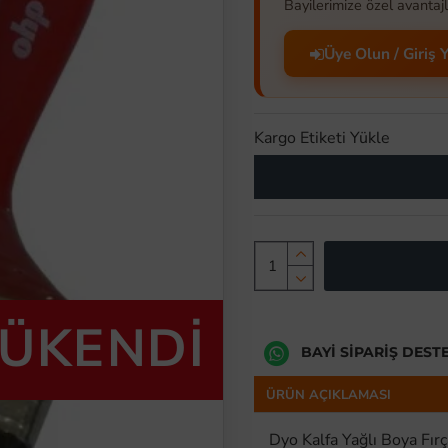
Bayilerimize özel avantajl
Üye Olun / Giriş 
Kargo Etiketi Yükle
TÜKENDİ
BAYI SIPARIŞ DEST
ÜRÜN AÇIKLAMASI
Dyo Kalfa Yağlı Boya Fır