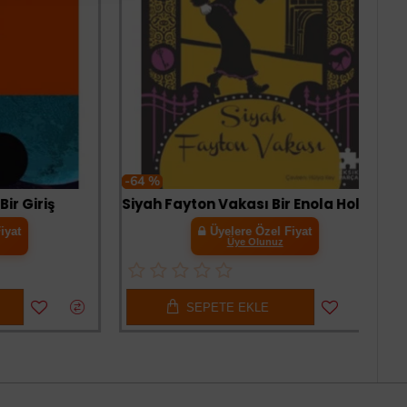
-64 %
iriş
Siyah Fayton Vakası Bir Enola Holmes Gizemi
Üyelere Özel Fiyat
Üye Olunuz
SEPETE EKLE