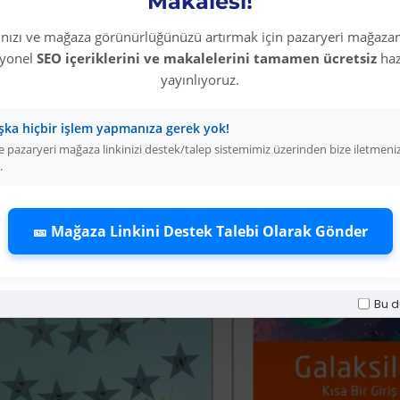
Makalesi!
Ürün kıl boyu, kıl y
rınızı ve mağaza görünürlüğünüzü artırmak için pazaryeri mağazan
syonel
SEO içeriklerini ve makalelerini tamamen ücretsiz
haz
uygun olarak üretilmi
yayınlıyoruz.
şka hiçbir işlem yapmanıza gerek yok!
 pazaryeri mağaza linkinizi destek/talep sistemimiz üzerinden bize iletmeni
.
Diğer Kategori Ürünleri
🎫 Mağaza Linkini Destek Talebi Olarak Gönder
Bu d