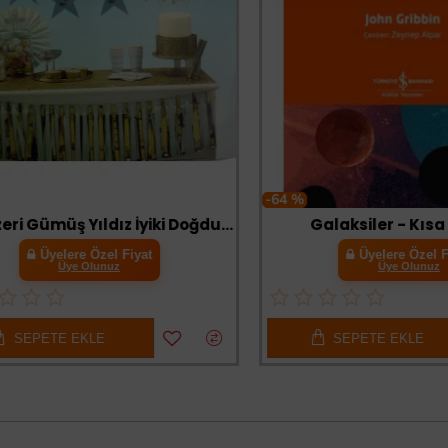
-64 %
Mavi Üzeri Gümüş Yıldız İyiki Doğdun Flama Süs
Galaksiler - Kısa Bir G
Üyelere Özel Fiyat
Üyelere Özel Fiyat
Üye Olunuz
Üye Olunuz
PETE EKLE
SEPETE EKLE