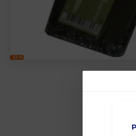
-33 %
P