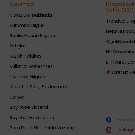
Kurumsal
Dropshippi
Sat\u0131\u
Colezium Hakkında
Trendyol Drop
Kurumsal Bilgiler
HepsiBurada 
Banka Hesab Bilgileri
ÇiçekSepeti 
İletişim
N11 Dropshipp
Gizlilik Politikası
E-Ticaret Da
Kullanıcı Sözleşmesi
Ücretsiz Ke
Teslimat Bilgileri
Mesafeli Satış Sözleşmesi
Kariyer
Bayi İade Sistemi
Dropshipping (Stoksuz Satış) Eğitimleri
Bayi Bakiye Yükleme
Faceboo
Para Puan Sistemi ile Kazanç
İnstagr