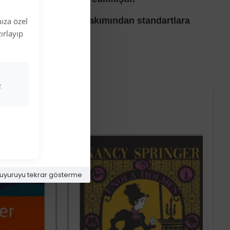
oğunluğu ve ebatları bakımından standartlara
ıza özel
ırlayıp
ştir.
z
uyuruyu tekrar gösterme