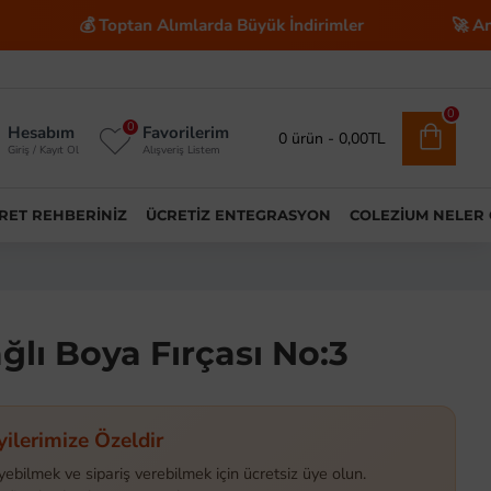
💰 Toptan Alımlarda Büyük İndirimler
🚀 Anahtar Tesli
0
0
Hesabım
Favorilerim
0 ürün - 0,00TL
Giriş / Kayıt Ol
Alışveriş Listem
ARET REHBERINIZ
ÜCRETIZ ENTEGRASYON
COLEZIUM NELER
ğlı Boya Fırçası No:3
yilerimize Özeldir
yebilmek ve sipariş verebilmek için ücretsiz üye olun.