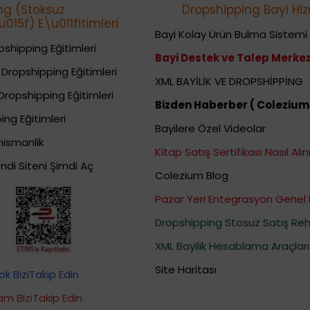
ng (Stoksuz
Dropshipping Bayi Hiz
015f) E\u011fitimleri
Bayi Kolay Ürün Bulma Sistemi
shipping Eğitimleri
Bayi Destek ve Talep Merkez
Dropshipping Eğitimleri
XML BAYİLİK VE DROPSHİPPİNG
Dropshipping Eğitimleri
Bizden Haberber ( Colezium
ing Eğitimleri
Bayilere Özel Videolar
nismanlik
Kitap Satış Sertifikası Nasıl Alını
ndi Siteni Şimdi Aç
Colezium Blog
Pazar Yeri Entegrasyon Genel 
Dropshipping Stosuz Satış Reh
XML Bayilik Hesablama Araçları
Site Haritası
k BiziTakip Edin
am BiziTakip Edin