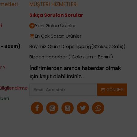
metleri
MÜŞTERİ HİZMETLERİ
Sıkça Sorulan Sorular
i
Yeni Gelen Ürünler
En Çok Satan Ürünler
 - Basın)
Bayimiz Olun ! Dropshipping(Stoksuz Satış)
Bizden Haberber ( Colezium - Basın )
r ?
İndirimlerden anında haberdar olmak
için kayıt olabilirsiniz..
Bilgilendirme
GÖNDER
beri