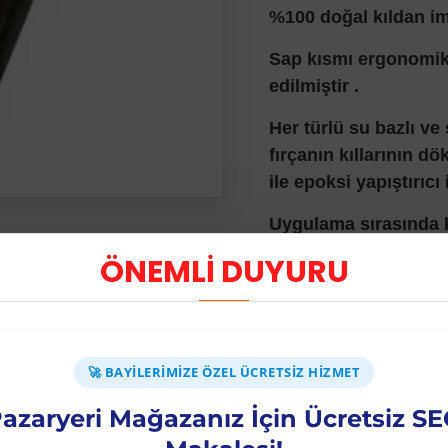
%100 doğal kıldan ima
Sap kısmı ergonomik
edilmiştir .
Her türlü su bazlı v
fırçanın kıllarının 
ile epoksi yapıştırıcı 
Uygulama sırasında ke
ÖNEMLİ DUYURU
Fırçayı kullanım ömrü
temizleyiniz.
Gıda üretimi ve süreç
🚀 BAYILERIMIZE ÖZEL ÜCRETSIZ HIZMET
Metal gövdesi, pasla
azaryeri Mağazanız İçin Ücretsiz S
Fırçamız boya vb. uy
uluslar arası kalite s