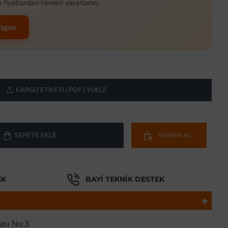
ı fiyatlardan hemen yararlanın.
Yapın
KARGO ETIKETI ( PDF ) YÜKLE
SEPETE EKLE
HEMEN AL
EK
BAYI TEKNIK DESTEK
çası No:3