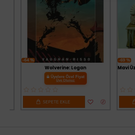
-64 %
-69 %
Wolverine: Logan
Üyelere Özel Fiyat
Üye Olunuz
SEPETE EKLE
SE