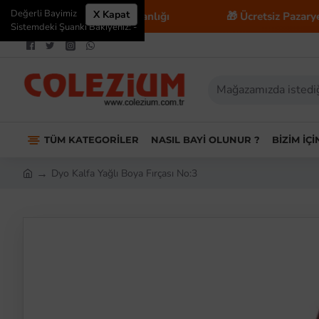
Değerli Bayimiz
X Kapat
 E-Ticaret Danışmanlığı
🎁 Ücretsiz Pazaryeri Entegr
Sistemdeki Şuanki Bakiyeniz: -
TÜM KATEGORILER
NASIL BAYI OLUNUR ?
BIZIM İÇ
Dyo Kalfa Yağlı Boya Fırçası No:3