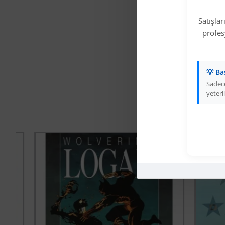
Satışla
profe
💡 Ba
Sadece
yeterli