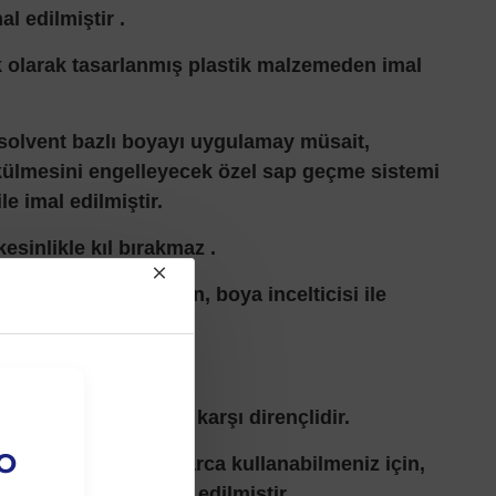
l edilmiştir .
 olarak tasarlanmış plastik malzemeden imal
e solvent bazlı boyayı uygulamay müsait,
dökülmesini engelleyecek özel sap geçme sistemi
ile imal edilmiştir.
sinlikle kıl bırakmaz .
nün uzun olması için, boya incelticisi ile
lerinde kullanılmaz.
nmaya ve korozyona karşı dirençlidir.
EO
gulamalarında defalarca kullanabilmeniz için,
tandartlarında dizayn edilmiştir.