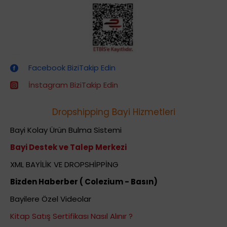
Dropshipping (Stoksuz Satış) Eğitimleri
Facebook BiziTakip Edin
İnstagram BiziTakip Edin
Dropshipping Bayi Hizmetleri
Bayi Kolay Ürün Bulma Sistemi
Bayi Destek ve Talep Merkezi
XML BAYİLİK VE DROPSHİPPİNG
Bizden Haberber ( Colezium - Basın)
Bayilere Özel Videolar
Kitap Satış Sertifikası Nasıl Alınır ?