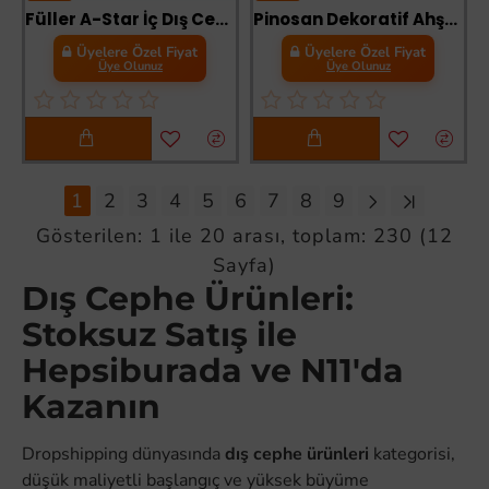
Füller A-Star İç Dış Cephe Astar 3,5 Kg Beyaz
Pinosan Dekoratif Ahşap Verniği 0,75 Litre 8042 Klasik Açık Meşe
Üyelere Özel Fiyat
Üyelere Özel Fiyat
Üye Olunuz
Üye Olunuz
1
2
3
4
5
6
7
8
9
Gösterilen: 1 ile 20 arası, toplam: 230 (12
Sayfa)
Dış Cephe Ürünleri:
Stoksuz Satış ile
Hepsiburada ve N11'da
Kazanın
Dropshipping dünyasında
dış cephe ürünleri
kategorisi,
düşük maliyetli başlangıç ve yüksek büyüme