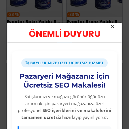
-33 %
-33 %
Evastar Bakır Yaldız Boya 0,2 Litre
Evastar Bronz Yaldız Boya 0,2 Litre
Üyelere Özel Fiyat
Üyelere Özel Fiyat
ÖNEMLİ DUYURU
Üye Olunuz
Üye Olunuz
🚀 BAYILERIMIZE ÖZEL ÜCRETSIZ HIZMET
Pazaryeri Mağazanız İçin
Ücretsiz SEO Makalesi!
Satışlarınızı ve mağaza görünürlüğünüzü
artırmak için pazaryeri mağazanıza özel
profesyonel
SEO içeriklerini ve makalelerini
tamamen ücretsiz
hazırlayıp yayınlıyoruz.