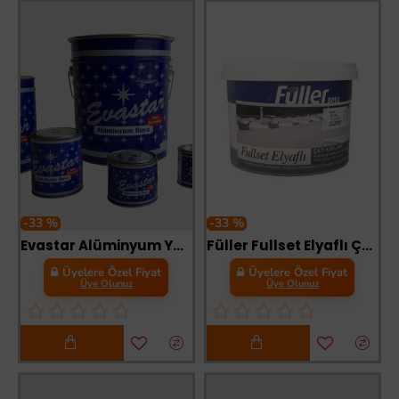
-33 %
-33 %
Evastar Alüminyum Yaldız Boya 0,085 Litre
Füller Fullset Elyaflı Çatı Kaplama 0,75 Litre Beyaz
Üyelere Özel Fiyat
Üyelere Özel Fiyat
Üye Olunuz
Üye Olunuz