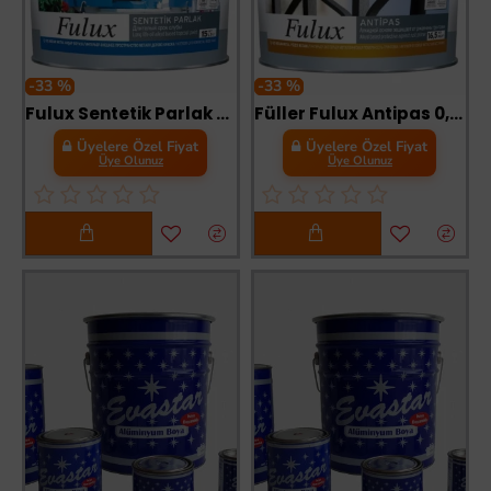
-33 %
-33 %
Fulux Sentetik Parlak Boya 0,25 Litre Siyah
Füller Fulux Antipas 0,75 Kg Gri
Üyelere Özel Fiyat
Üyelere Özel Fiyat
Üye Olunuz
Üye Olunuz