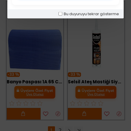
Bu duyuruyu tekrar gösterme
-33 %
-33 %
Banyo Paspası 1A 65 Cm 1 Metre Lacivert
Selsil Ateş Mastiği Siyah 300 ml 1500 Dereceye Dayanıklı
Üyelere Özel Fiyat
Üyelere Özel Fiyat
Üye Olunuz
Üye Olunuz
1
2