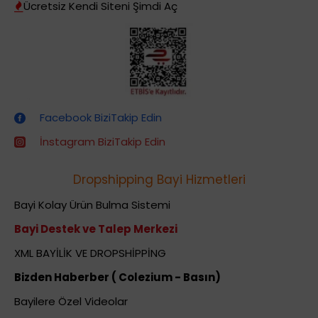
Ücretsiz Kendi Siteni Şimdi Aç
Dropshipping (Stoksuz Satış) Eğitimleri
Facebook BiziTakip Edin
İnstagram BiziTakip Edin
Dropshipping Bayi Hizmetleri
Bayi Kolay Ürün Bulma Sistemi
Bayi Destek ve Talep Merkezi
XML BAYİLİK VE DROPSHİPPİNG
Bizden Haberber ( Colezium - Basın)
Bayilere Özel Videolar