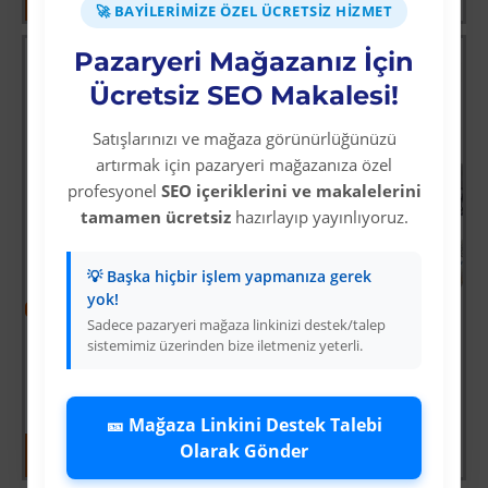
🚀 BAYILERIMIZE ÖZEL ÜCRETSIZ HIZMET
Pazaryeri Mağazanız İçin
Ücretsiz SEO Makalesi!
Satışlarınızı ve mağaza görünürlüğünüzü
artırmak için pazaryeri mağazanıza özel
profesyonel
SEO içeriklerini ve makalelerini
tamamen ücretsiz
hazırlayıp yayınlıyoruz.
💡 Başka hiçbir işlem yapmanıza gerek
yok!
-33 %
-33 %
Sadece pazaryeri mağaza linkinizi destek/talep
Düz Kare Duş Başı
360 Derece Dönebilen Pervaneli Turbo Duş Başlığı
sistemimiz üzerinden bize iletmeniz yeterli.
Üyelere Özel Fiyat
Üyelere Özel Fiyat
Üye Olunuz
Üye Olunuz
🎫 Mağaza Linkini Destek Talebi
Olarak Gönder