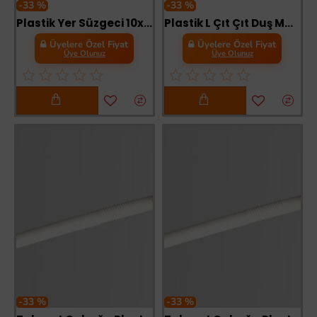
-33 %
-33 %
Plastik Yer Süzgeci 10x10 cm 50 mm Yandan Çıkış
Plastik L Çıt Çıt Duş Mafsalı
Üyelere Özel Fiyat
Üyelere Özel Fiyat
Üye Olunuz
Üye Olunuz
-33 %
-33 %