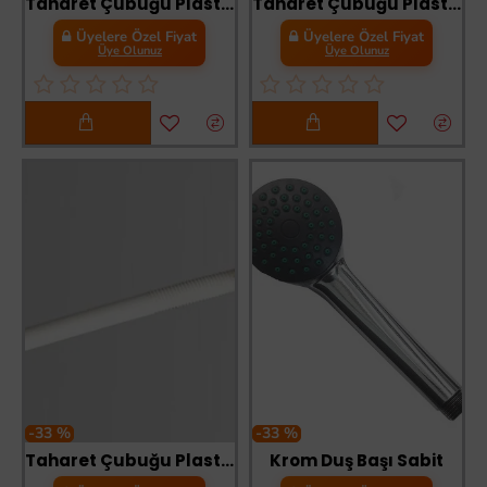
Taharet Çubuğu Plastik Başlı Kısa 17 cm
Taharet Çubuğu Plastik Başlı Orta 29 cm
Üyelere Özel Fiyat
Üyelere Özel Fiyat
Üye Olunuz
Üye Olunuz
-33 %
-33 %
Taharet Çubuğu Plastik Başlı Uzun 34 cm
Krom Duş Başı Sabit