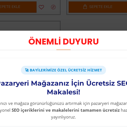
EPETE EKLE
SEPETE EKLE
ÖNEMLİ DUYURU
🚀 BAYILERIMIZE ÖZEL ÜCRETSIZ HIZMET
azaryeri Mağazanız İçin Ücretsiz S
Makalesi!
rınızı ve mağaza görünürlüğünüzü artırmak için pazaryeri mağazan
syonel
SEO içeriklerini ve makalelerini tamamen ücretsiz
haz
yayınlıyoruz.