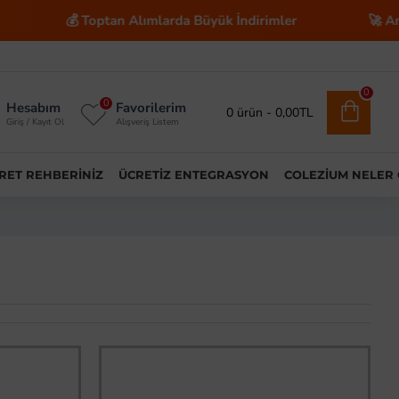
💰 Toptan Alımlarda Büyük İndirimler
🚀 Anahtar T
0
0
Hesabım
Favorilerim
0 ürün - 0,00TL
Giriş / Kayıt Ol
Alışveriş Listem
ARET REHBERINIZ
ÜCRETIZ ENTEGRASYON
COLEZIUM NELER