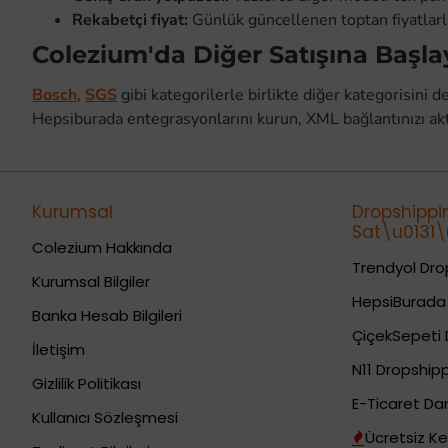
Rekabetçi fiyat:
Günlük güncellenen toptan fiyatlarla 
Colezium'da Diğer Satışına Başla
Bosch
,
SGS
gibi kategorilerle birlikte diğer kategorisini 
Hepsiburada entegrasyonlarını kurun, XML bağlantınızı akt
Kurumsal
Dropshippi
Sat\u0131\u
Colezium Hakkında
Trendyol Drop
Kurumsal Bilgiler
HepsiBurada 
Banka Hesab Bilgileri
ÇiçekSepeti 
İletişim
N11 Dropshipp
Gizlilik Politikası
E-Ticaret Da
Kullanıcı Sözleşmesi
Ücretsiz Ke