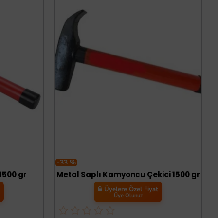
-33 %
1500 gr
Metal Saplı Kamyoncu Çekici 1500 gr
t
Üyelere Özel Fiyat
Üye Olunuz