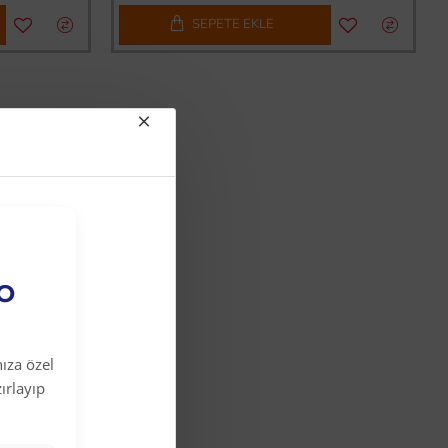
SEPETE EKLE
EO
ıza özel
ırlayıp