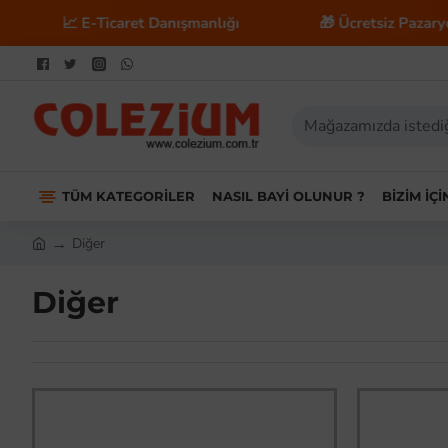
📈 E-Ticaret Danışmanlığı
🎁 Ücretsiz Pazaryeri Ent
TÜM KATEGORILER
NASIL BAYI OLUNUR ?
BIZIM İÇ
Diğer
Diğer