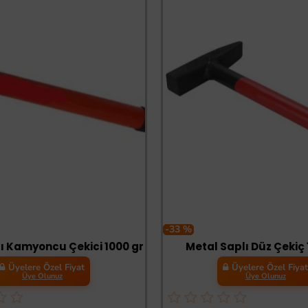
-33 %
ı Kamyoncu Çekici 1000 gr
Metal Saplı Düz Çekiç 
Üyelere Özel Fiyat
Üyelere Özel Fiya
Üye Olunuz
Üye Olunuz