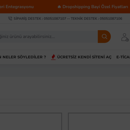
egrasyonu
🔥 Dropshipping Bayi Özel Fiyatları
SIPARIŞ DESTEK : 05051087107 -- TEKNIK DESTEK : 05051087106
IN NELER SÖYLEDILER ?
ÜCRETSIZ KENDI SITENI AÇ
E-TIC