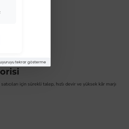
z
uyuruyu tekrar gösterme
orisi
ıcıları için sürekli talep, hızlı devir ve yüksek kâr marjı