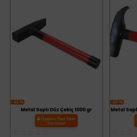
-33 %
-33 %
Metal Saplı Düz Çekiç 1000 gr
Metal Sapl
Üyelere Özel Fiyat
Üye Olunuz