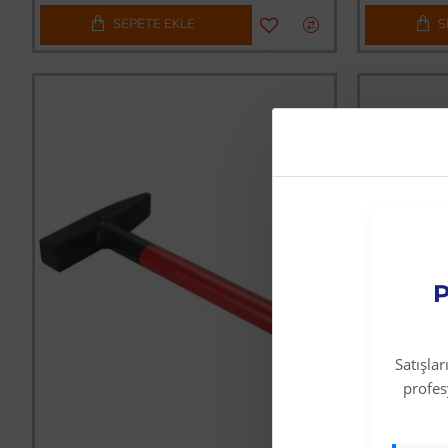
SEPETE EKLE
S
P
Satışla
profe