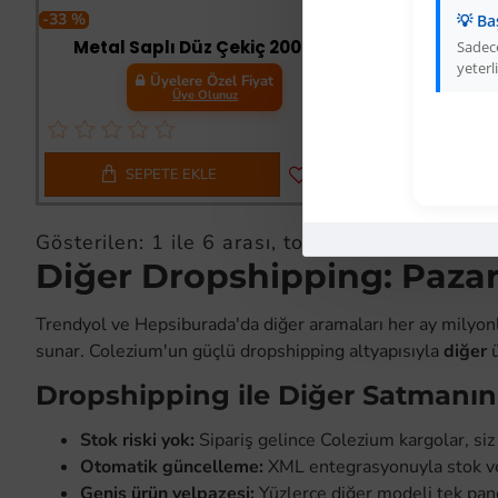
-33 %
-33 %
💡 Ba
Metal Saplı Düz Çekiç 2000 gr
Metal Sapl
Sadece
yeterli
Üyelere Özel Fiyat
Üye Olunuz
SEPETE EKLE
S
Gösterilen: 1 ile 6 arası, toplam: 6 (1 Sayfa)
Diğer Dropshipping: Pazar
Trendyol ve Hepsiburada'da diğer aramaları her ay milyonlarc
sunar. Colezium'un güçlü dropshipping altyapısıyla
diğer
ü
Dropshipping ile Diğer Satmanın 
Stok riski yok:
Sipariş gelince Colezium kargolar, siz
Otomatik güncelleme:
XML entegrasyonuyla stok ve 
Geniş ürün yelpazesi:
Yüzlerce diğer modeli tek pan