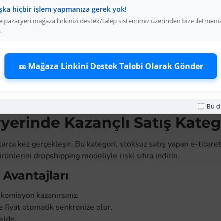
şka hiçbir işlem yapmanıza gerek yok!
ı Kamyoncu Çekici 2000 gr
 pazaryeri mağaza linkinizi destek/talep sistemimiz üzerinden bize iletmeni
.
Üyelere Özel Fiyat
Üye Olunuz
🎫 Mağaza Linkini Destek Talebi Olarak Gönder
EPETE EKLE
Bu d
yerinde Kazançlı Satış Kateg
a kez gerçekleşir. Bu kategori, stoksuz satış yapan e-ticaret sat
rünlerini dropshipping modeliyle riski sıfıra indirin.
Avantajları
 komisyon kazanırsınız.
fiyat otomatik senkronize olur.
elde.