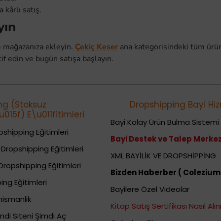
kârlı satış.
yın
de mağazanıza ekleyin.
Çekiç Keser
ana kategorisindeki tüm ürün
if edin ve bugün satışa başlayın.
ng (Stoksuz
Dropshipping Bayi Hiz
015f) E\u011fitimleri
Bayi Kolay Ürün Bulma Sistemi
shipping Eğitimleri
Bayi Destek ve Talep Merkez
Dropshipping Eğitimleri
XML BAYİLİK VE DROPSHİPPİNG
Dropshipping Eğitimleri
Bizden Haberber ( Colezium
ing Eğitimleri
Bayilere Özel Videolar
nismanlik
Kitap Satış Sertifikası Nasıl Alını
ndi Siteni Şimdi Aç