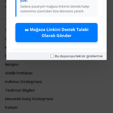
portföyünüzü genişletin. Bugün Colezium'a üye olun ve
yok!
deterjan ve temizlik ürünleri satışında öncü olun.
Sadece pazaryeri mağaza linkinizi destek/talep
sistemimiz üzerinden bize iletmeniz yeterli.
🎫 Mağaza Linkini Destek Talebi
Kurumsal
Olarak Gönder
Colezium Hakkında
Kurumsal Bilgiler
Banka Hesab Bilgileri
Bu duyuruyu tekrar gösterme
İletişim
Gizlilik Politikası
Kullanıcı Sözleşmesi
Teslimat Bilgileri
Mesafeli Satış Sözleşmesi
Kariyer