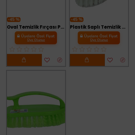
-45 %
-45 %
Oval Temizlik Fırçası Plastik Halı Fırça Karışık Renk 17 Cm
Plastik Saplı Temizlik Fırçası Ütü Fırça Karışık Renk ZP-145
Üyelere Özel Fiyat
Üyelere Özel Fiyat
Üye Olunuz
Üye Olunuz