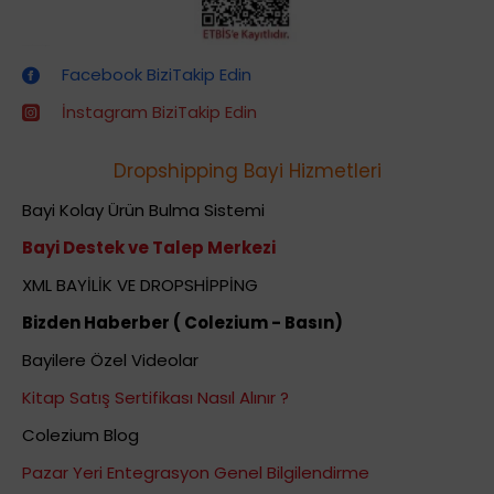
Dropshipping (Stoksuz Satış) Eğitimleri
Facebook BiziTakip Edin
İnstagram BiziTakip Edin
Dropshipping Bayi Hizmetleri
Bayi Kolay Ürün Bulma Sistemi
Bayi Destek ve Talep Merkezi
XML BAYİLİK VE DROPSHİPPİNG
Bizden Haberber ( Colezium - Basın)
Bayilere Özel Videolar
Kitap Satış Sertifikası Nasıl Alınır ?
Colezium Blog
Pazar Yeri Entegrasyon Genel Bilgilendirme