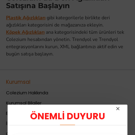
Satışına Başlayın
Plastik Ağızlıkları
gibi kategorilerle birlikte deri
ağızlıkları kategorisini de mağazanıza ekleyin.
Köpek Ağızlıkları
ana kategorisindeki tüm ürünleri tek
Colezium hesabından yönetin. Trendyol ve Trendyol
entegrasyonlarını kurun, XML bağlantınızı aktif edin ve
bugün satışa başlayın.
Kurumsal
Colezium Hakkında
Kurumsal Bilgiler
ÖNEMLİ DUYURU
Banka Hesab Bilgileri
İletişim
Gizlilik Politikası