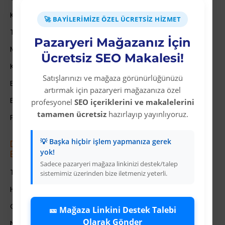
Kullanıcı Sözleşmesi
🚀 BAYILERIMIZE ÖZEL ÜCRETSIZ HIZMET
Teslimat Bilgileri
Pazaryeri Mağazanız İçin
Mesafeli Satış Sözleşmesi
Ücretsiz SEO Makalesi!
Kariyer
Satışlarınızı ve mağaza görünürlüğünüzü
Bayi İade Sistemi
artırmak için pazaryeri mağazanıza özel
Bayi Bakiye Yükleme
profesyonel
SEO içeriklerini ve makalelerini
tamamen ücretsiz
hazırlayıp yayınlıyoruz.
Para Puan Sistemi ile Kazanç
💡 Başka hiçbir işlem yapmanıza gerek
Dropshipping (Stoksuz Sat\u0131\u015f)
yok!
E\u011fitimleri
Sadece pazaryeri mağaza linkinizi destek/talep
Trendyol Dropshipping Eğitimleri
sistemimiz üzerinden bize iletmeniz yeterli.
HepsiBurada Dropshipping Eğitimleri
ÇiçekSepeti Dropshipping Eğitimleri
🎫 Mağaza Linkini Destek Talebi
Olarak Gönder
N11 Dropshipping Eğitimleri