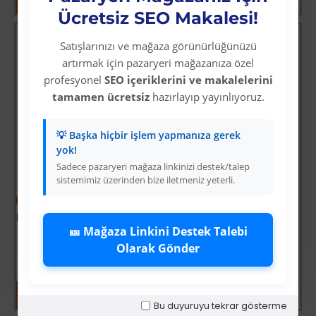
Ücretsiz SEO Makalesi!
Satışlarınızı ve mağaza görünürlüğünüzü
artırmak için pazaryeri mağazanıza özel
profesyonel
SEO içeriklerini ve makalelerini
tamamen ücretsiz
hazırlayıp yayınlıyoruz.
💡 Başka hiçbir işlem yapmanıza gerek
yok!
Sadece pazaryeri mağaza linkinizi destek/talep
sistemimiz üzerinden bize iletmeniz yeterli.
-7 %
-7 %
Benny Köpek Oyuncağı Üçgen 8 x 8.5 cm Yeşil
Benny Köpek Oyuncağı Üçlü Halka 9 x 9 cm Kırmızı
🎫 Mağaza Linkini Destek Talebi
Üyelere Özel Fiyat
Üyelere Özel Fiyat
Olarak Gönder
Üye Olunuz
Üye Olunuz
Bu duyuruyu tekrar gösterme