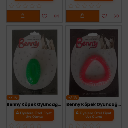
-7 %
-7 %
Benny Köpek Oyuncağı Sert Elips Top 8 x 4.5 cm Yeşil
Benny Köpek Oyuncağı Üçgen 8 x 8.5 cm Kırmızı
Üyelere Özel Fiyat
Üyelere Özel Fiyat
Üye Olunuz
Üye Olunuz