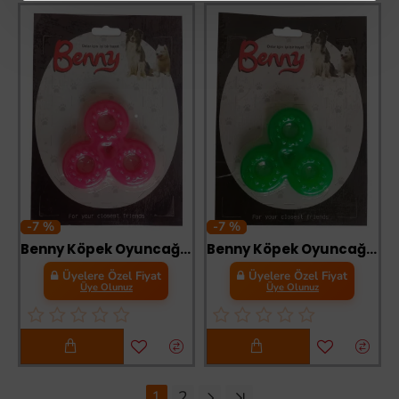
-7 %
-7 %
Benny Köpek Oyuncağı Üçlü Halka 9 x 9 cm Pembe
Benny Köpek Oyuncağı Üçlü Halka 9 x 9 cm Yeşil
Üyelere Özel Fiyat
Üyelere Özel Fiyat
Üye Olunuz
Üye Olunuz
1
2