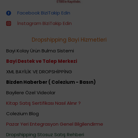
Dropshipping (Stoksuz Satış) Eğitimleri
Facebook BiziTakip Edin
İnstagram BiziTakip Edin
Dropshipping Bayi Hizmetleri
Bayi Kolay Ürün Bulma Sistemi
Bayi Destek ve Talep Merkezi
XML BAYİLİK VE DROPSHİPPİNG
Bizden Haberber ( Colezium - Basın)
Bayilere Özel Videolar
Kitap Satış Sertifikası Nasıl Alınır ?
Colezium Blog
Pazar Yeri Entegrasyon Genel Bilgilendirme
Dropshipping Stosuz Satış Rehberi