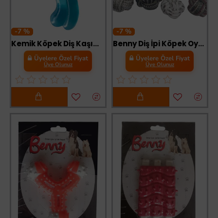
-7 %
-7 %
Kemik Köpek Diş Kaşıma Oyuncağı 7 cm Karışık
Benny Diş İpi Köpek Oyuncağı 23cm Çeşitli Renklerde
Üyelere Özel Fiyat
Üyelere Özel Fiyat
Üye Olunuz
Üye Olunuz