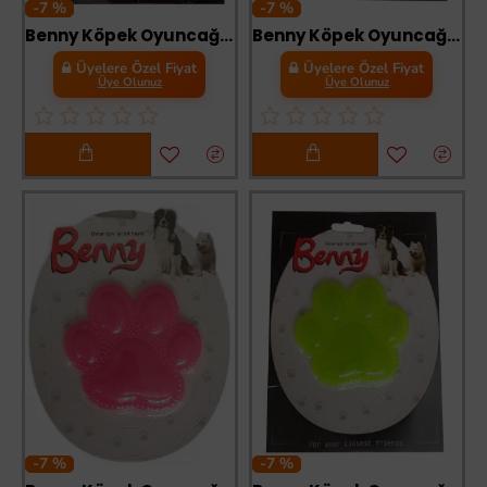
-7 %
-7 %
Benny Köpek Oyuncağı Kemik 5.5 x 10 cm Pembe
Benny Köpek Oyuncağı Kemik 5.5 x 10 cm Sarı
Üyelere Özel Fiyat
Üyelere Özel Fiyat
Üye Olunuz
Üye Olunuz
-7 %
-7 %