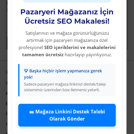
-38 %
Star Diving Dalış Maskesi Yetişkin - 51701-MAVİ - 1 ADET
Pazaryeri Mağazanız İçin
Ücretsiz SEO Makalesi!
Üyelere Özel Fiyat
Üye Olunuz
Satışlarınızı ve mağaza görünürlüğünüzü
artırmak için pazaryeri mağazanıza özel
profesyonel
SEO içeriklerini ve makalelerini
tamamen ücretsiz
hazırlayıp yayınlıyoruz.
💡 Başka hiçbir işlem yapmanıza gerek
Kurumsal
yok!
Colezium Hakkında
Sadece pazaryeri mağaza linkinizi destek/talep
sistemimiz üzerinden bize iletmeniz yeterli.
Kurumsal Bilgiler
Banka Hesab Bilgileri
🎫 Mağaza Linkini Destek Talebi
İletişim
Olarak Gönder
Gizlilik Politikası
Kullanıcı Sözleşmesi