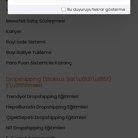
Bu duyuruyu tekrar gösterme
Teslimat Bilgileri
Mesafeli Satış Sözleşmesi
Kariyer
Bayi İade Sistemi
Bayi Bakiye Yükleme
Para Puan Sistemi ile Kazanç
Dropshipping (Stoksuz Sat\u0131\u015f)
E\u011fitimleri
Trendyol Dropshipping Eğitimleri
HepsiBurada Dropshipping Eğitimleri
ÇiçekSepeti Dropshipping Eğitimleri
N11 Dropshipping Eğitimleri