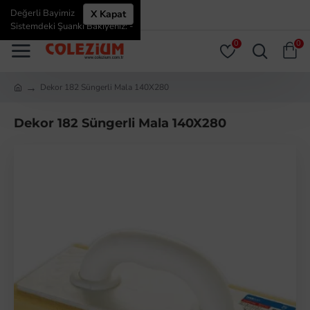
Değerli Bayimiz
X Kapat
ÜYE GIRIŞI
ÜYE OL
Sistemdeki Şuanki Bakiyeniz: -
0
0
Dekor 182 Süngerli Mala 140X280
Dekor 182 Süngerli Mala 140X280