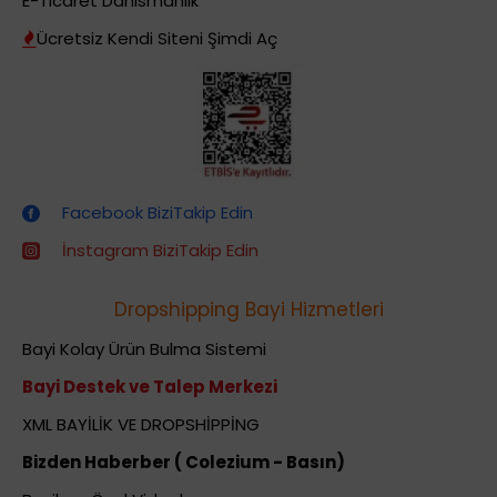
E-Ticaret Danismanlik
Ücretsiz Kendi Siteni Şimdi Aç
Dropshipping (Stoksuz Satış) Eğitimleri
Facebook BiziTakip Edin
İnstagram BiziTakip Edin
Dropshipping Bayi Hizmetleri
Bayi Kolay Ürün Bulma Sistemi
Bayi Destek ve Talep Merkezi
XML BAYİLİK VE DROPSHİPPİNG
Bizden Haberber ( Colezium - Basın)