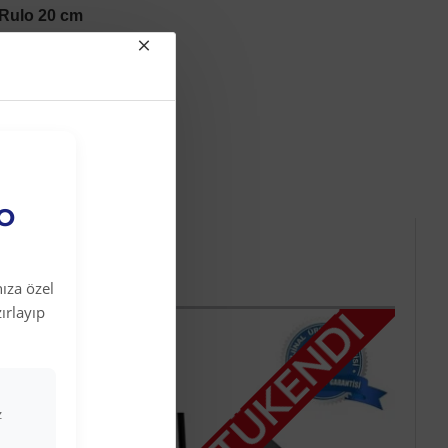
 Rulo 20 cm
EO
ıza özel
ırlayıp
STOK TÜKENDİ
z