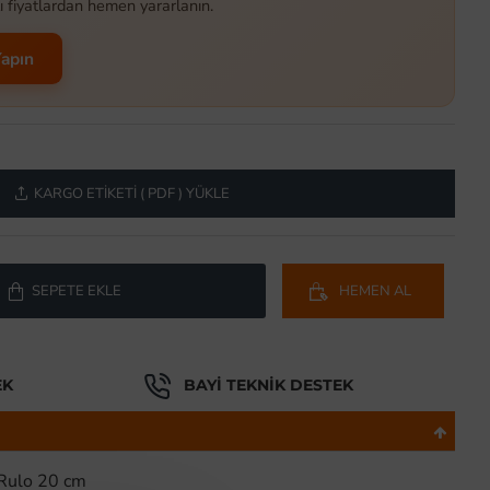
ı fiyatlardan hemen yararlanın.
Yapın
KARGO ETIKETI ( PDF ) YÜKLE
SEPETE EKLE
HEMEN AL
EK
BAYI TEKNIK DESTEK
 Rulo 20 cm