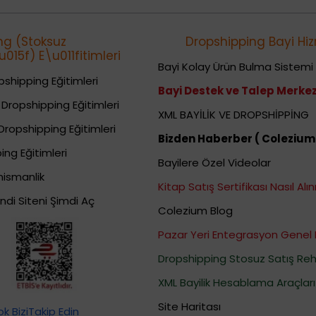
ng (Stoksuz
Dropshipping Bayi Hiz
015f) E\u011fitimleri
Bayi Kolay Ürün Bulma Sistemi
shipping Eğitimleri
Bayi Destek ve Talep Merkez
Dropshipping Eğitimleri
XML BAYİLİK VE DROPSHİPPİNG
Dropshipping Eğitimleri
Bizden Haberber ( Colezium
ing Eğitimleri
Bayilere Özel Videolar
nismanlik
Kitap Satış Sertifikası Nasıl Alını
ndi Siteni Şimdi Aç
Colezium Blog
Pazar Yeri Entegrasyon Genel 
Dropshipping Stosuz Satış Reh
XML Bayilik Hesablama Araçları
Site Haritası
 BiziTakip Edin