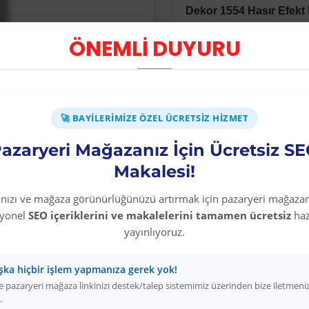
Dekor 1554 Hasır Efekt
ÖNEMLİ DUYURU
🚀 BAYILERIMIZE ÖZEL ÜCRETSIZ HIZMET
azaryeri Mağazanız İçin Ücretsiz S
Makalesi!
Diğer Kategori Ürünleri
rınızı ve mağaza görünürlüğünüzü artırmak için pazaryeri mağazan
syonel
SEO içeriklerini ve makalelerini tamamen ücretsiz
haz
 TÜKENDİ
yayınlıyoruz.
şka hiçbir işlem yapmanıza gerek yok!
 pazaryeri mağaza linkinizi destek/talep sistemimiz üzerinden bize iletmeni
.