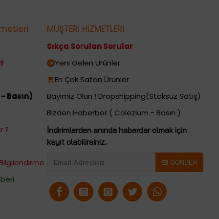
metleri
MÜŞTERİ HİZMETLERİ
Sıkça Sorulan Sorular
i
Yeni Gelen Ürünler
En Çok Satan Ürünler
 - Basın)
Bayimiz Olun ! Dropshipping(Stoksuz Satış)
Bizden Haberber ( Colezium - Basın )
r ?
İndirimlerden anında haberdar olmak için
kayıt olabilirsiniz..
Bilgilendirme
GÖNDER
beri