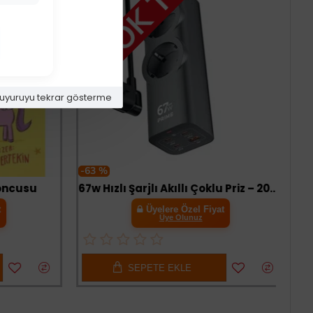
uyuruyu tekrar gösterme
-63 %
oncusu
67w Hızlı Şarjlı Akıllı Çoklu Priz – 2000w Güç, 2 Usb-c + 2 Usb-a Çıkışlı, Telefon & Laptop Uyumlu
Üyelere Özel Fiyat
Üye Olunuz
SEPETE EKLE