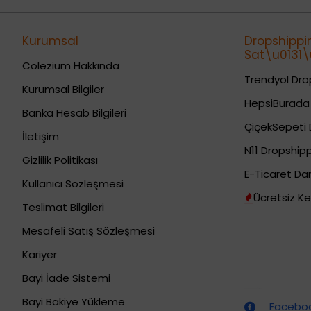
Kurumsal
Dropshippi
Sat\u0131\u
Colezium Hakkında
Trendyol Drop
Kurumsal Bilgiler
HepsiBurada 
Banka Hesab Bilgileri
ÇiçekSepeti 
İletişim
N11 Dropshipp
Gizlilik Politikası
E-Ticaret Da
Kullanıcı Sözleşmesi
Ücretsiz Ke
Teslimat Bilgileri
Mesafeli Satış Sözleşmesi
Kariyer
Bayi İade Sistemi
Dropshipping (Stoksuz Satış) Eğitimleri
Bayi Bakiye Yükleme
Facebook