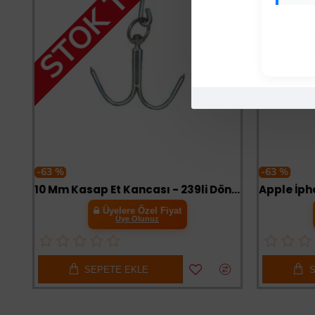
-63 %
-63 %
10 Mm Kasap Et Kancası - 239li Dönerli Set - Et İşleme - Hijyenik - Düzenli - Dayanıklı - Uzun Ömürlü
Üyelere Özel Fiyat
Üye Olunuz
SEPETE EKLE
SE