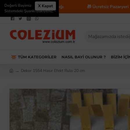
Değerli Bayimiz
X Kapat
E-Ticaret Danışmanlığı
🎁 Ücretsiz Pazaryeri Entegras
Sistemdeki Şuanki Bakiyeniz: -
TÜM KATEGORILER
NASIL BAYI OLUNUR ?
BIZIM İÇ
Dekor 1554 Hasır Efekt Rulo 20 cm