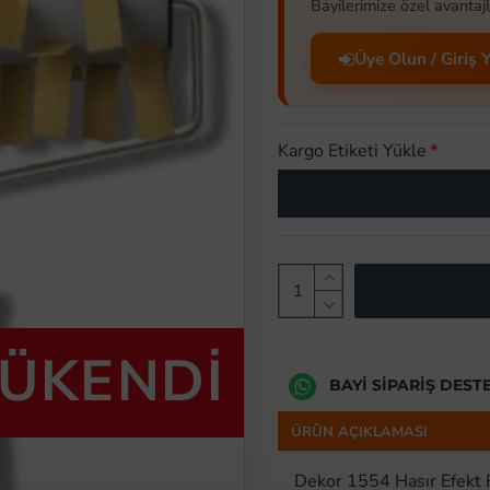
Bayilerimize özel avantajl
Üye Olun / Giriş 
Kargo Etiketi Yükle
TÜKENDİ
BAYI SIPARIŞ DEST
ÜRÜN AÇIKLAMASI
Dekor 1554 Hasır Efekt