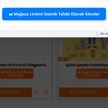
🎫 Mağaza Linkini Destek Talebi Olarak Gönder
Bu d
-64 %
Apple İphone 14 Pro Kılıf Elegant Kapak - Lacivert
Işıltılı Şeyler Koleksiy
Üyelere Özel Fiyat
Üyelere Özel Fiyat
Üye Olunuz
Üye Olunuz
PETE EKLE
SEPETE EKLE