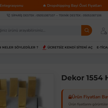
yonu
🔥 Dropshipping Bayi Özel Fiyatları
💰
SIPARIŞ DESTEK : 05051087107 -- TEKNIK DESTEK : 05051087106
IN NELER SÖYLEDILER ?
ÜCRETSIZ KENDI SITENI AÇ
E-TIC
Dekor 1554 
Ürün Fiyatları Ba
Ürün fiyatlarını görüntüle