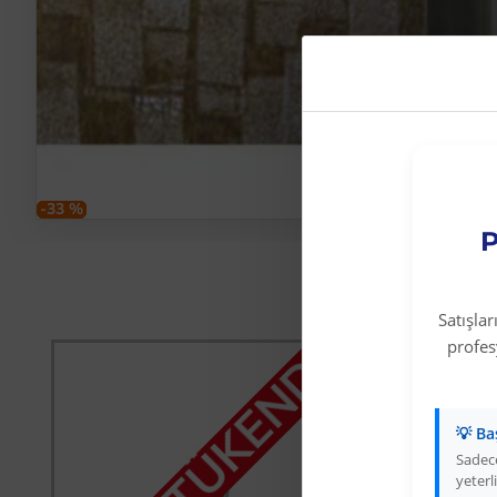
-33 %
P
Satışla
profe
STOK TÜKENDİ
STOK
💡 Ba
Sadece
yeterli