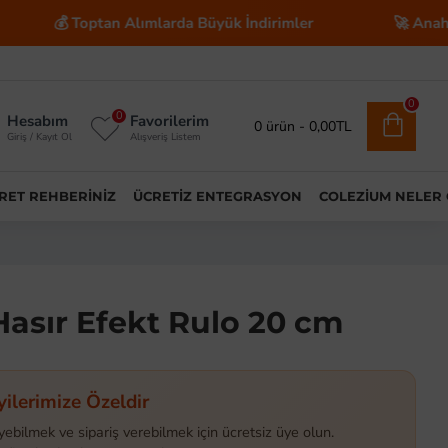
 Toptan Alımlarda Büyük İndirimler
🚀 Anahtar Teslim
0
0
Hesabım
Favorilerim
0 ürün - 0,00TL
Giriş / Kayıt Ol
Alışveriş Listem
ARET REHBERINIZ
ÜCRETIZ ENTEGRASYON
COLEZIUM NELER
Hasır Efekt Rulo 20 cm
yilerimize Özeldir
yebilmek ve sipariş verebilmek için ücretsiz üye olun.