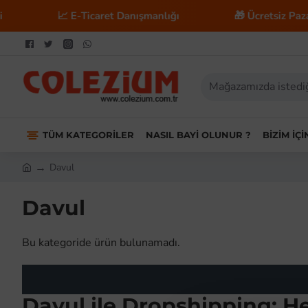
📈 E-Ticaret Danışmanlığı
🎁 Ücretsiz Pazary
TÜM KATEGORILER
NASIL BAYI OLUNUR ?
BIZIM İÇ
Davul
Davul
Bu kategoride ürün bulunamadı.
Davul ile Dropshipping: H