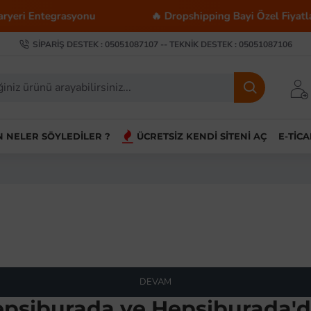
eri Entegrasyonu
🔥 Dropshipping Bayi Özel Fiyatları
SIPARIŞ DESTEK : 05051087107 -- TEKNIK DESTEK : 05051087106
IN NELER SÖYLEDILER ?
ÜCRETSIZ KENDI SITENI AÇ
E-TIC
DEVAM
epsiburada ve Hepsiburada'd