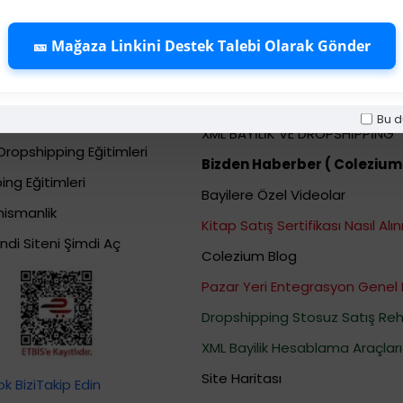
ng (Stoksuz
Dropshipping Bayi Hiz
🎫 Mağaza Linkini Destek Talebi Olarak Gönder
015f) E\u011fitimleri
Bayi Kolay Ürün Bulma Sistemi
shipping Eğitimleri
Bayi Destek ve Talep Merkez
Bu d
Dropshipping Eğitimleri
XML BAYİLİK VE DROPSHİPPİNG
Dropshipping Eğitimleri
Bizden Haberber ( Colezium
ing Eğitimleri
Bayilere Özel Videolar
nismanlik
Kitap Satış Sertifikası Nasıl Alını
ndi Siteni Şimdi Aç
Colezium Blog
Pazar Yeri Entegrasyon Genel 
Dropshipping Stosuz Satış Reh
XML Bayilik Hesablama Araçları
Site Haritası
 BiziTakip Edin