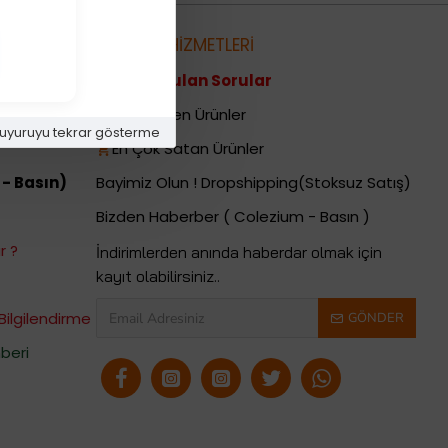
metleri
MÜŞTERİ HİZMETLERİ
Sıkça Sorulan Sorular
i
Yeni Gelen Ürünler
uyuruyu tekrar gösterme
En Çok Satan Ürünler
 - Basın)
Bayimiz Olun ! Dropshipping(Stoksuz Satış)
Bizden Haberber ( Colezium - Basın )
r ?
İndirimlerden anında haberdar olmak için
kayıt olabilirsiniz..
Bilgilendirme
GÖNDER
beri