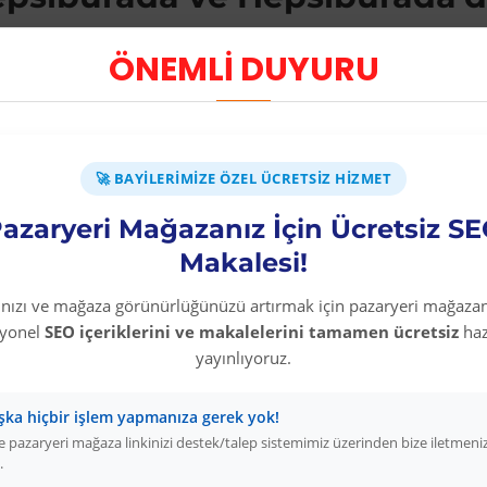
 yapan satıcılar için güçlü bir gelir kaynağıdır. Hepsiburada ve
ÖNEMLİ DUYURU
n geniş tedarikçi ağıyla davul ürünlerini sıfır sermayeyle mağa
ır?
rkaç kritik avantajı vardır. Birincisi, stok yatırımı olmadığı iç
🚀 BAYILERIMIZE ÖZEL ÜCRETSIZ HIZMET
isteleyip yüksek marj elde edebilirsiniz. Üçüncüsü, Hepsiburada 
azaryeri Mağazanız İçin Ücretsiz S
Öneriler
Makalesi!
vul dropshipping", "davul satın al" ve "davul uygun fiyat" gibi 
rınızı ve mağaza görünürlüğünüzü artırmak için pazaryeri mağazan
mutlaka belirtin. Bu detaylar iade oranını düşürür, müşteri mem
syonel
SEO içeriklerini ve makalelerini tamamen ücretsiz
haz
yayınlıyoruz.
Otomatik Yönetim
ızda davul stok ve fiyat değişiklikleri otomatik yansır.
Müzik 
şka hiçbir işlem yapmanıza gerek yok!
leri de ekleyerek portföyünüzü genişletin. Bugün Colezium'a üye
 pazaryeri mağaza linkinizi destek/talep sistemimiz üzerinden bize iletmeni
.