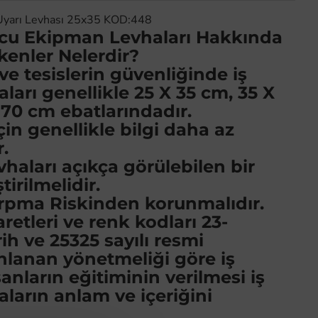
Uyarı Levhası 25x35 KOD:448
ucu Ekipman Levhaları Hakkında
kenler Nelerdir?
ve tesislerin güvenliğinde iş
aları genellikle 25 X 35 cm, 35 X
 70 cm ebatlarındadır.
çin genellikle bilgi daha az
r.
evhaları açıkça görülebilen bir
irilmelidir.
rpma Riskinden korunmalıdır.
aretleri ve renk kodları 23-
rih ve 25325 sayılı resmi
nlanan yönetmeliği göre iş
şanların eğitiminin verilmesi iş
aların anlam ve içeriğini