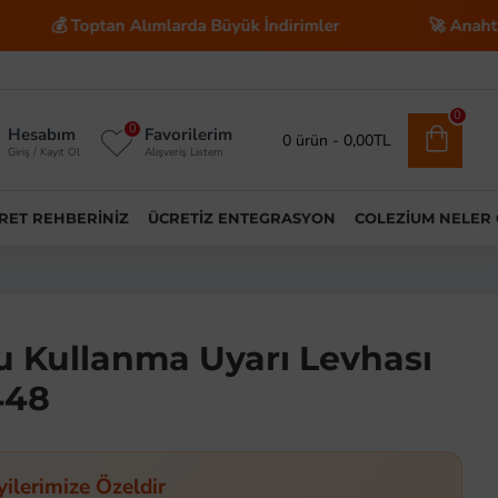
tan Alımlarda Büyük İndirimler
🚀 Anahtar Teslim E-T
0
0
Hesabım
Favorilerim
0 ürün - 0,00TL
Giriş / Kayıt Ol
Alışveriş Listem
ARET REHBERINIZ
ÜCRETIZ ENTEGRASYON
COLEZIUM NELER
u Kullanma Uyarı Levhası
448
yilerimize Özeldir