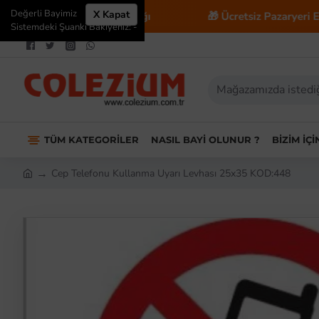
Değerli Bayimiz
X Kapat
caret Danışmanlığı
🎁 Ücretsiz Pazaryeri Entegrasyonu
Sistemdeki Şuanki Bakiyeniz: -
TÜM KATEGORILER
NASIL BAYI OLUNUR ?
BIZIM İÇ
Cep Telefonu Kullanma Uyarı Levhası 25x35 KOD:448