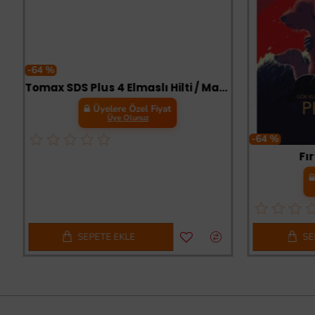
-64 %
Tomax SDS Plus 4 Elmaslı Hilti / Matkap Ucu 11x210
Üyelere Özel Fiyat
Üye Olunuz
-64 %
Fı
SEPETE EKLE
SE