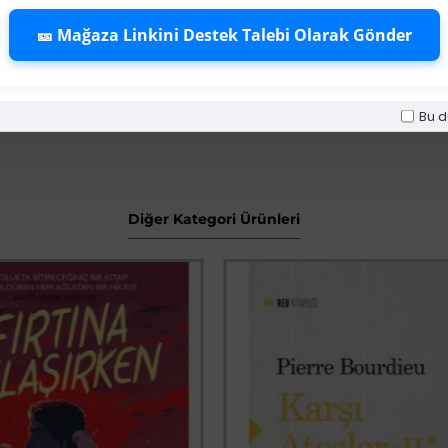
mm’dir. Pürüzs
🎫 Mağaza Linkini Destek Talebi Olarak Gönder
Levha üzerinde 
serigraf tekniğ
Bu d
Diğer Kategori Ürünleri