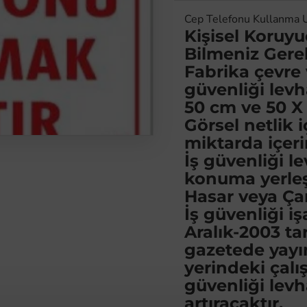
Cep Telefonu Kullanma 
Kişisel Koruy
Bilmeniz Gere
Fabrika çevre 
güvenliği levh
50 cm ve 50 X
Görsel netlik i
miktarda içeri
İş güvenliği l
konuma yerleşt
Hasar veya Ça
İş güvenliği iş
Aralık-2003 ta
gazetede yayı
yerindeki çalı
güvenliği levh
artıracaktır.