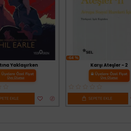
-64 %
rtına Yaklaşırken
Karşı Ateşler - 2
Üyelere Özel Fiyat
Üyelere Özel Fiyat
Üye Olunuz
Üye Olunuz
PETE EKLE
SEPETE EKLE