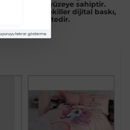
üz ve parlak yüzeye sahiptir.
kullanılan şekiller dijital baskı,
i ile üretilmektedir.
uyuruyu tekrar gösterme