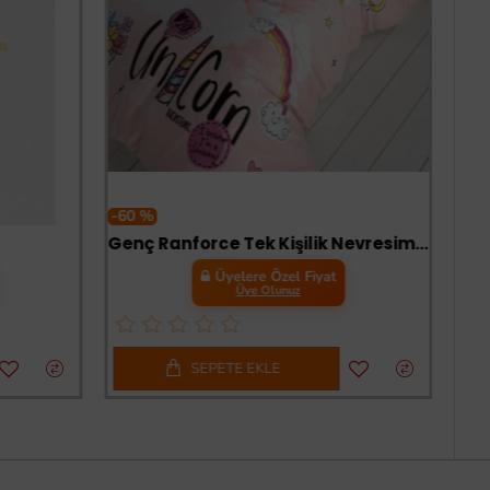
-60 %
Genç Ranforce Tek Kişilik Nevresim Takımı Pink Dreams Pudra
Üyelere Özel Fiyat
Üye Olunuz
SEPETE EKLE