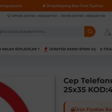
🔥 Dropshipping Bayi Özel Fiyatları
💰 Top
SIPARIŞ DESTEK : 05051087107 -- TEKNIK DESTEK : 05051087106
IN NELER SÖYLEDILER ?
ÜCRETSIZ KENDI SITENI AÇ
E-TIC
Cep Telefon
25x35 KOD:
Ürün Fiyatları Ba