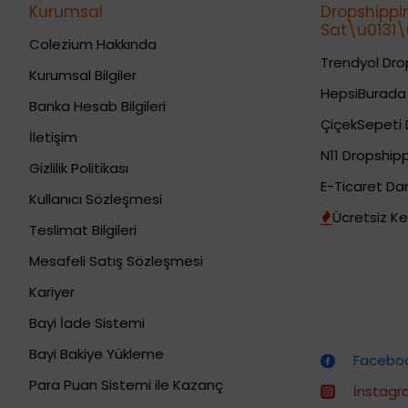
Kurumsal
Dropshippi
Sat\u0131\u
Colezium Hakkında
Trendyol Drop
Kurumsal Bilgiler
HepsiBurada 
Banka Hesab Bilgileri
ÇiçekSepeti 
İletişim
N11 Dropshipp
Gizlilik Politikası
E-Ticaret Da
Kullanıcı Sözleşmesi
Ücretsiz Ke
Teslimat Bilgileri
Mesafeli Satış Sözleşmesi
Kariyer
Bayi İade Sistemi
Dropshipping (Stoksuz Satış) Eğitimleri
Bayi Bakiye Yükleme
Facebook
Para Puan Sistemi ile Kazanç
İnstagra