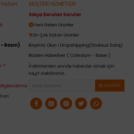
metleri
MÜŞTERİ HİZMETLERİ
Sıkça Sorulan Sorular
i
Yeni Gelen Ürünler
En Çok Satan Ürünler
 - Basın)
Bayimiz Olun ! Dropshipping(Stoksuz Satış)
Bizden Haberber ( Colezium - Basın )
r ?
İndirimlerden anında haberdar olmak için
kayıt olabilirsiniz..
Bilgilendirme
GÖNDER
beri