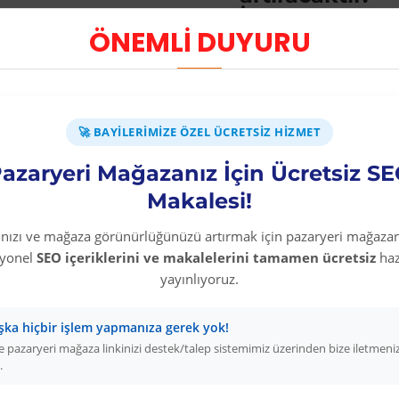
İş güvenliği le
ÖNEMLİ DUYURU
tehlikeleri or
İş güvenliği i
alınmalıdır.
DİKKAT: İş güv
yaparken lütfe
🚀 BAYILERIMIZE ÖZEL ÜCRETSIZ HIZMET
okuyunuz. Size
azaryeri Mağazanız İçin Ücretsiz S
seçimlerinizi 
Makalesi!
belirleyiniz.
PVC İş Güvenli
rınızı ve mağaza görünürlüğünüzü artırmak için pazaryeri mağazan
Hafifliği, esn
syonel
SEO içeriklerini ve makalelerini tamamen ücretsiz
haz
ile ön plana ç
yayınlıyoruz.
Esnekliği ile 
şekilde montajı
şka hiçbir işlem yapmanıza gerek yok!
montaj uygula
 pazaryeri mağaza linkinizi destek/talep sistemimiz üzerinden bize iletmeni
etkenlere day
.
güneş ışığında