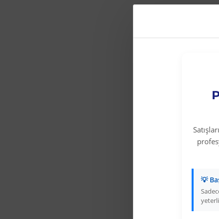
P
Satışla
profe
💡 Ba
Sadece
yeterli