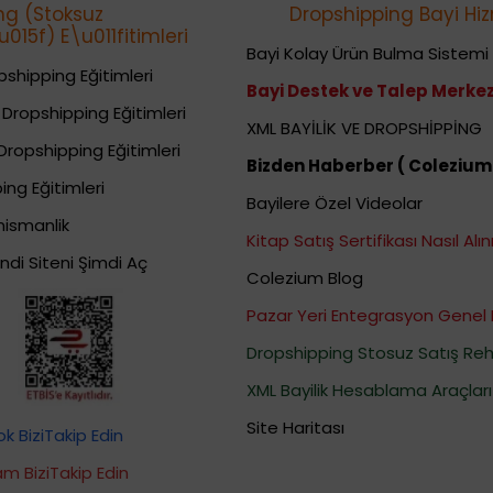
ng (Stoksuz
Dropshipping Bayi Hiz
015f) E\u011fitimleri
Bayi Kolay Ürün Bulma Sistemi
shipping Eğitimleri
Bayi Destek ve Talep Merkez
Dropshipping Eğitimleri
XML BAYİLİK VE DROPSHİPPİNG
Dropshipping Eğitimleri
Bizden Haberber ( Colezium
ing Eğitimleri
Bayilere Özel Videolar
nismanlik
Kitap Satış Sertifikası Nasıl Alını
ndi Siteni Şimdi Aç
Colezium Blog
Pazar Yeri Entegrasyon Genel 
Dropshipping Stosuz Satış Reh
XML Bayilik Hesablama Araçları
Site Haritası
 BiziTakip Edin
m BiziTakip Edin