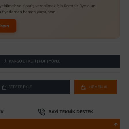
yebilmek ve sipariş verebilmek için ücretsiz üye olun.
ı fiyatlardan hemen yararlanın.
Yapın
KARGO ETIKETI ( PDF ) YÜKLE
SEPETE EKLE
HEMEN AL
EK
BAYI TEKNIK DESTEK