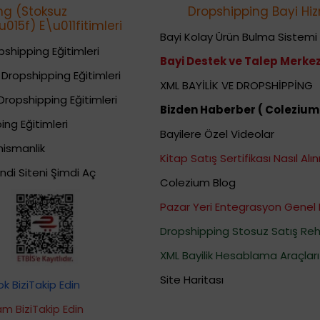
ng (Stoksuz
Dropshipping Bayi Hiz
015f) E\u011fitimleri
Bayi Kolay Ürün Bulma Sistemi
shipping Eğitimleri
Bayi Destek ve Talep Merkez
Dropshipping Eğitimleri
XML BAYİLİK VE DROPSHİPPİNG
Dropshipping Eğitimleri
Bizden Haberber ( Colezium
ing Eğitimleri
Bayilere Özel Videolar
nismanlik
Kitap Satış Sertifikası Nasıl Alını
ndi Siteni Şimdi Aç
Colezium Blog
Pazar Yeri Entegrasyon Genel 
Dropshipping Stosuz Satış Reh
XML Bayilik Hesablama Araçları
Site Haritası
 BiziTakip Edin
m BiziTakip Edin