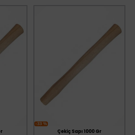
-33 %
Gr
Çekiç Sapı 1000 Gr