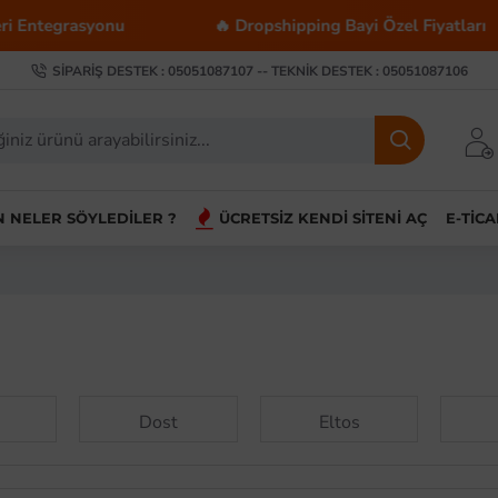
grasyonu
🔥 Dropshipping Bayi Özel Fiyatları
SIPARIŞ DESTEK : 05051087107 -- TEKNIK DESTEK : 05051087106
IN NELER SÖYLEDILER ?
ÜCRETSIZ KENDI SITENI AÇ
E-TIC
r
Dost
Eltos