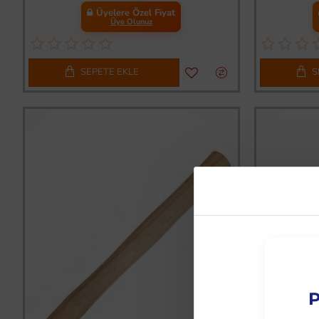
Üyelere Özel Fiyat
Üye Olunuz
SEPETE EKLE
S
P