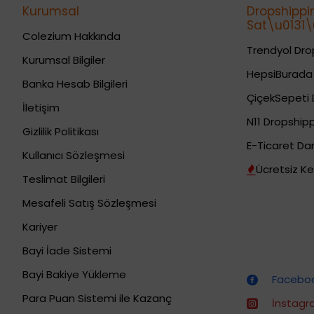
Kurumsal
Dropshippi
Sat\u0131\u
Colezium Hakkında
Trendyol Drop
Kurumsal Bilgiler
HepsiBurada 
Banka Hesab Bilgileri
ÇiçekSepeti 
İletişim
N11 Dropshipp
Gizlilik Politikası
E-Ticaret Da
Kullanıcı Sözleşmesi
Ücretsiz Ke
Teslimat Bilgileri
Mesafeli Satış Sözleşmesi
Kariyer
Bayi İade Sistemi
Dropshipping (Stoksuz Satış) Eğitimleri
Bayi Bakiye Yükleme
Facebook
Para Puan Sistemi ile Kazanç
İnstagra