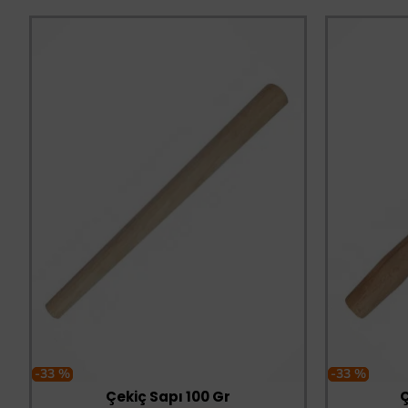
-33 %
-33 %
Çekiç Sapı 100 Gr
Ç