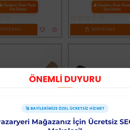
Üyelere Özel Fiyat
Üyelere Özel Fiya
Üye Olunuz
Üye Olunuz
EPETE EKLE
SEPETE EKLE
ÖNEMLİ DUYURU
🚀 BAYILERIMIZE ÖZEL ÜCRETSIZ HIZMET
azaryeri Mağazanız İçin Ücretsiz S