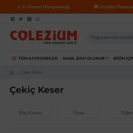
📈 E-Ticaret Danışmanlığı
🎁 Ücretsiz Pazaryeri Ente
TÜM KATEGORILER
NASIL BAYI OLUNUR ?
BIZIM İÇ
Çekiç Keser
Çekiç Keser
Big Master
Desa
Diğe