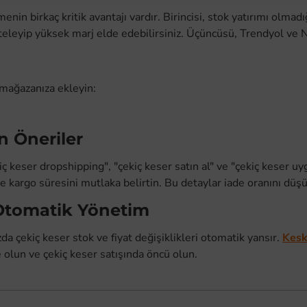
nin birkaç kritik avantajı vardır. Birincisi, stok yatırımı olmad
steleyip yüksek marj elde edebilirsiniz. Üçüncüsü, Trendyol ve N
 mağazanıza ekleyin:
n Öneriler
kiç keser dropshipping", "çekiç keser satın al" ve "çekiç keser u
 kargo süresini mutlaka belirtin. Bu detaylar iade oranını düşü
Otomatik Yönetim
 çekiç keser stok ve fiyat değişiklikleri otomatik yansır.
Kesk
olun ve çekiç keser satışında öncü olun.