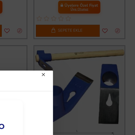
t
Üyelere Özel Fiyat
Üye Olunuz
SEPETE EKLE
EO