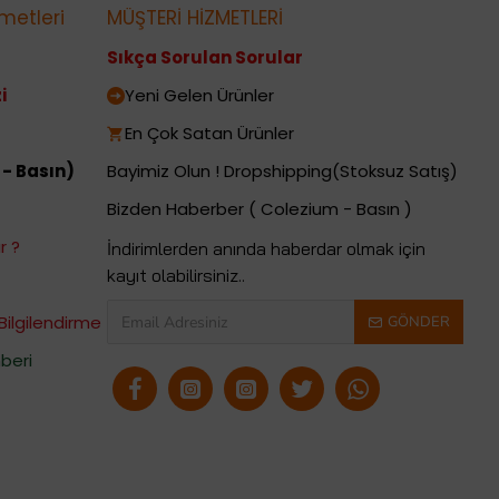
metleri
MÜŞTERİ HİZMETLERİ
Sıkça Sorulan Sorular
i
Yeni Gelen Ürünler
En Çok Satan Ürünler
 - Basın)
Bayimiz Olun ! Dropshipping(Stoksuz Satış)
Bizden Haberber ( Colezium - Basın )
r ?
İndirimlerden anında haberdar olmak için
kayıt olabilirsiniz..
Bilgilendirme
GÖNDER
beri