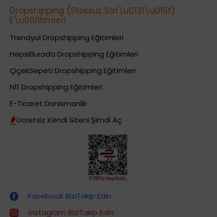
Dropshipping (Stoksuz Sat\u0131\u015f)
E\u011fitimleri
Trendyol Dropshipping Eğitimleri
HepsiBurada Dropshipping Eğitimleri
ÇiçekSepeti Dropshipping Eğitimleri
N11 Dropshipping Eğitimleri
E-Ticaret Danismanlik
Ücretsiz Kendi Siteni Şimdi Aç
Dropshipping (Stoksuz Satış) Eğitimleri
Facebook BiziTakip Edin
İnstagram BiziTakip Edin