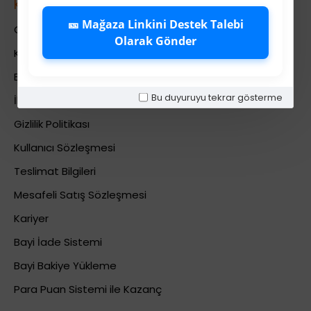
Kurumsal
🎫 Mağaza Linkini Destek Talebi
Colezium Hakkında
Olarak Gönder
Kurumsal Bilgiler
Banka Hesab Bilgileri
Bu duyuruyu tekrar gösterme
İletişim
Gizlilik Politikası
Kullanıcı Sözleşmesi
Teslimat Bilgileri
Mesafeli Satış Sözleşmesi
Kariyer
Bayi İade Sistemi
Bayi Bakiye Yükleme
Para Puan Sistemi ile Kazanç