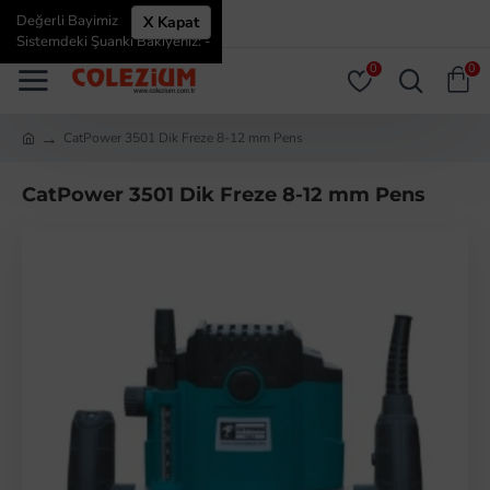
Değerli Bayimiz
X Kapat
ÜYE GIRIŞI
ÜYE OL
Sistemdeki Şuanki Bakiyeniz: -
0
0
CatPower 3501 Dik Freze 8-12 mm Pens
CatPower 3501 Dik Freze 8-12 mm Pens