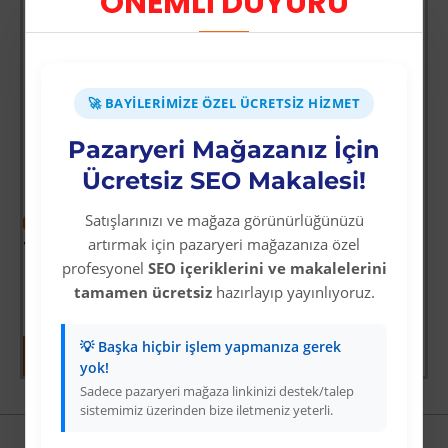
ÖNEMLİ DUYURU
🚀 BAYILERIMIZE ÖZEL ÜCRETSIZ HIZMET
Pazaryeri Mağazanız İçin
-64 %
Ücretsiz SEO Makalesi!
Tomax SDS Plus 4 Elmaslı Hilti / Matkap Ucu 11x210
Üyelere Özel Fiyat
Satışlarınızı ve mağaza görünürlüğünüzü
-64 %
Üye Olunuz
artırmak için pazaryeri mağazanıza özel
i
Fırtına Yaklaşırken
profesyonel
SEO içeriklerini ve makalelerini
Üyelere Özel Fiyat
tamamen ücretsiz
hazırlayıp yayınlıyoruz.
Üye Olunuz
💡 Başka hiçbir işlem yapmanıza gerek
yok!
Sadece pazaryeri mağaza linkinizi destek/talep
sistemimiz üzerinden bize iletmeniz yeterli.