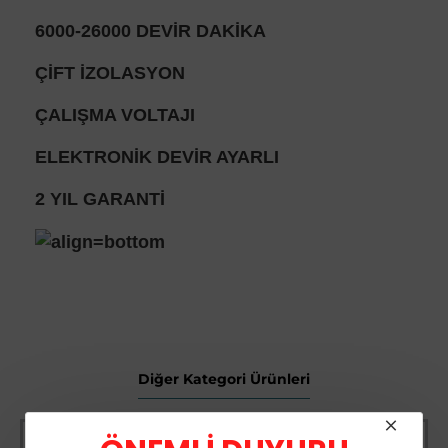
6000-26000 DEVİR DAKİKA
ÇİFT İZOLASYON
ÇALIŞMA VOLTAJI
ELEKTRONİK DEVİR AYARLI
2 YIL GARANTİ
Diğer Kategori Ürünleri