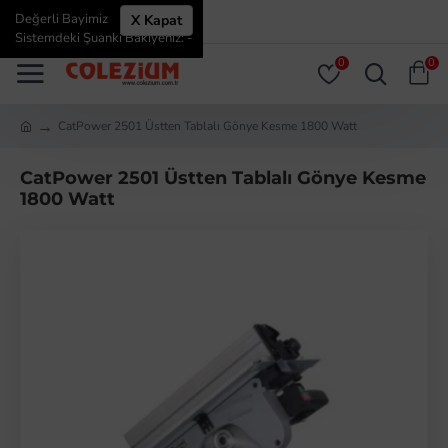
Değerli Bayimiz
X Kapat
ÜYE GIRIŞI
ÜYE OL
Sistemdeki Şuanki Bakiyeniz: -
0
0
CatPower 2501 Üstten Tablalı Gönye Kesme 1800 Watt
CatPower 2501 Üstten Tablalı Gönye Kesme
1800 Watt