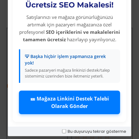
Ücretsiz SEO Makalesi!
Diğer Kategori Ürünleri
Satışlarınızı ve mağaza görünürlüğünüzü
artırmak için pazaryeri mağazanıza özel
profesyonel
SEO içeriklerini ve makalelerini
tamamen ücretsiz
hazırlayıp yayınlıyoruz.
💡 Başka hiçbir işlem yapmanıza gerek
yok!
Sadece pazaryeri mağaza linkinizi destek/talep
sistemimiz üzerinden bize iletmeniz yeterli.
-64 %
Tomax SDS Plus 4 Elmaslı Hilti / Matkap Ucu 11x210
🎫 Mağaza Linkini Destek Talebi
Üyelere Özel Fiyat
Olarak Gönder
-64 %
Üye Olunuz
Fırtına Yaklaşırken
Üyelere Özel Fiyat
Üye Olunuz
Bu duyuruyu tekrar gösterme