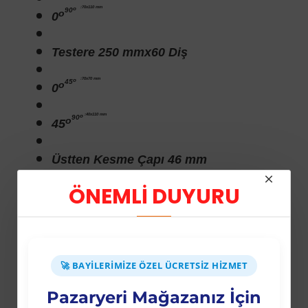
:70x110 mm
o
90
o
0
Testere 250 mmx60 Diş
:70x70 mm
o
45
o
0
:40x110 mm
o
90
o
45
Üstten Kesme Çapı 46 mm
ÖNEMLİ DUYURU
:40x90 mm
o
x45
o
45
2 Yıl Garanti
🚀 BAYILERIMIZE ÖZEL ÜCRETSIZ HIZMET
Pazaryeri Mağazanız İçin