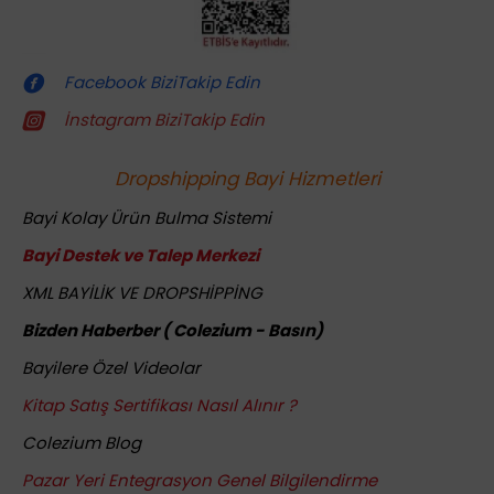
Dropshipping (Stoksuz Satış) Eğitimleri
Facebook BiziTakip Edin
İnstagram BiziTakip Edin
Dropshipping Bayi Hizmetleri
Bayi Kolay Ürün Bulma Sistemi
Bayi Destek ve Talep Merkezi
XML BAYİLİK VE DROPSHİPPİNG
Bizden Haberber ( Colezium - Basın)
Bayilere Özel Videolar
Kitap Satış Sertifikası Nasıl Alınır ?
Colezium Blog
Pazar Yeri Entegrasyon Genel Bilgilendirme