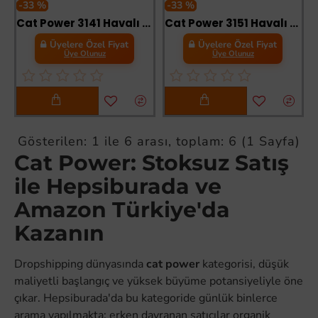
-33 %
-33 %
Cat Power 3141 Havalı Çivi Çakma Makinası 10-50 mm
Cat Power 3151 Havalı Çivi Zımba Tabancası
Üyelere Özel Fiyat
Üyelere Özel Fiyat
Üye Olunuz
Üye Olunuz
Gösterilen: 1 ile 6 arası, toplam: 6 (1 Sayfa)
Cat Power: Stoksuz Satış
ile Hepsiburada ve
Amazon Türkiye'da
Kazanın
Dropshipping dünyasında
cat power
kategorisi, düşük
maliyetli başlangıç ve yüksek büyüme potansiyeliyle öne
çıkar. Hepsiburada'da bu kategoride günlük binlerce
arama yapılmakta; erken davranan satıcılar organik