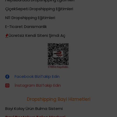
ÇiçekSepeti Dropshipping Eğitimleri
N11 Dropshipping Eğitimleri
E-Ticaret Danismanlik
Ücretsiz Kendi Siteni Şimdi Aç
Dropshipping (Stoksuz Satış) Eğitimleri
Facebook BiziTakip Edin
İnstagram BiziTakip Edin
Dropshipping Bayi Hizmetleri
Bayi Kolay Ürün Bulma Sistemi