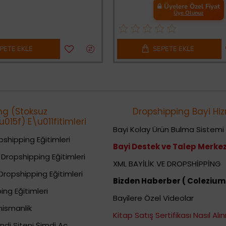
Üyelere Özel Fiyat
Üye Olunuz
PETE EKLE
SEPETE EKLE
ng (Stoksuz
Dropshipping Bayi Hiz
015f) E\u011fitimleri
Bayi Kolay Ürün Bulma Sistemi
shipping Eğitimleri
Bayi Destek ve Talep Merkez
Dropshipping Eğitimleri
XML BAYİLİK VE DROPSHİPPİNG
Dropshipping Eğitimleri
Bizden Haberber ( Colezium
ing Eğitimleri
Bayilere Özel Videolar
nismanlik
Kitap Satış Sertifikası Nasıl Alını
ndi Siteni Şimdi Aç