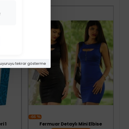
z
uyuruyu tekrar gösterme
-66 %
i 1
Fermuar Detaylı Mini Elbise