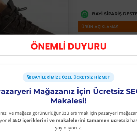
BAYI SIPARIŞ DEST
ÜRÜN AÇIKLAMASI
Casual Hakiki Deri Süe
ÖNEMLİ DUYURU
ERKEK GÜNLÜK S
AYAKKABI İÇ VE D
-%100 YERLİ ÜRE
KAHVERENGİ
🚀 BAYILERIMIZE ÖZEL ÜCRETSIZ HIZMET
azaryeri Mağazanız İçin Ücretsiz S
Makalesi!
rınızı ve mağaza görünürlüğünüzü artırmak için pazaryeri mağazan
syonel
SEO içeriklerini ve makalelerini tamamen ücretsiz
haz
yayınlıyoruz.
Diğer Kategori Ürünleri