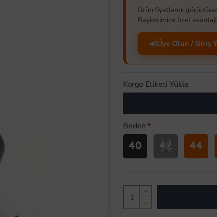
Ürün fiyatlarını görüntüle
Bayilerimize özel avantajl
Üye Olun / Giriş 
Kargo Etiketi Yükle
Beden
X
40
42
44