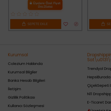
Üyelere Özel Fiyat
Üye Olunuz
SEPETE EKLE
SE
Kurumsal
Dropshippi
Sat\u0131\u
Colezium Hakkında
Trendyol Drop
Kurumsal Bilgiler
HepsiBurada 
Banka Hesab Bilgileri
ÇiçekSepeti 
İletişim
N11 Dropshipp
Gizlilik Politikası
E-Ticaret Da
Kullanıcı Sözleşmesi
Ücretsiz Ke