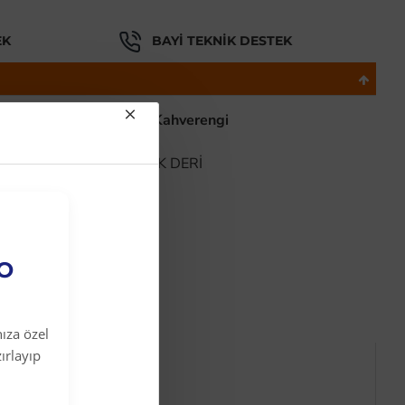
EK
BAYI TEKNIK DESTEK
t Rahat Erkek Ayakkabı Kahverengi
ÜET DERİ AYAKKABI
IŞ HAKİKİ %100 GERÇEK DERİ
TİM
EO
ıza özel
ırlayıp