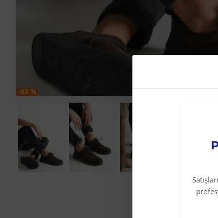
-63 %
P
Satışla
profe