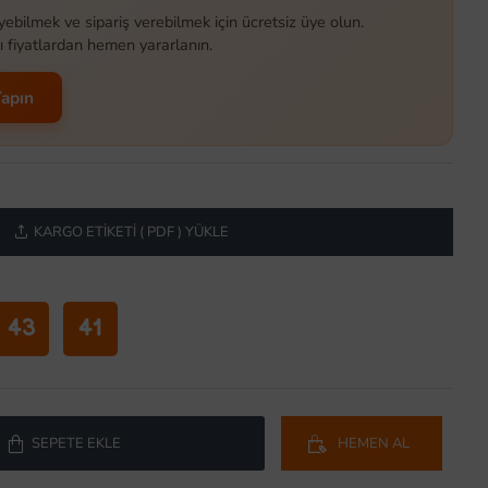
yebilmek ve sipariş verebilmek için ücretsiz üye olun.
ı fiyatlardan hemen yararlanın.
Yapın
KARGO ETIKETI ( PDF ) YÜKLE
43
41
SEPETE EKLE
HEMEN AL