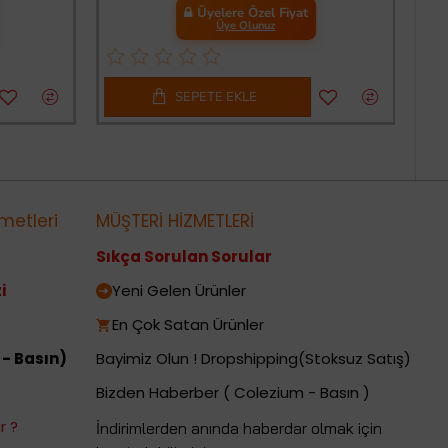
Üyelere Özel Fiyat
Üye Olunuz
SEPETE EKLE
metleri
MÜŞTERİ HİZMETLERİ
Sıkça Sorulan Sorular
i
Yeni Gelen Ürünler
En Çok Satan Ürünler
 - Basın)
Bayimiz Olun ! Dropshipping(Stoksuz Satış)
Bizden Haberber ( Colezium - Basın )
r ?
İndirimlerden anında haberdar olmak için