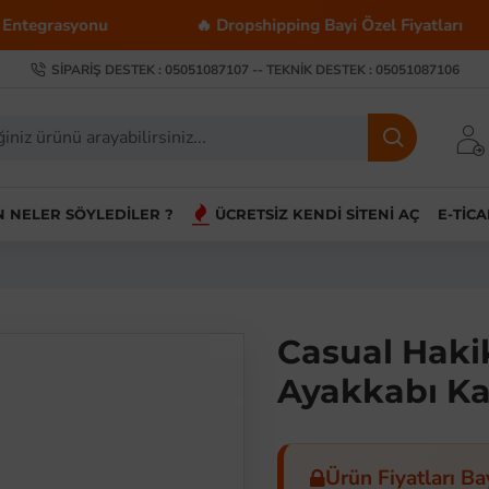
yonu
🔥 Dropshipping Bayi Özel Fiyatları
💰
SIPARIŞ DESTEK : 05051087107 -- TEKNIK DESTEK : 05051087106
IN NELER SÖYLEDILER ?
ÜCRETSIZ KENDI SITENI AÇ
E-TIC
Casual Haki
Ayakkabı K
Ürün Fiyatları Ba