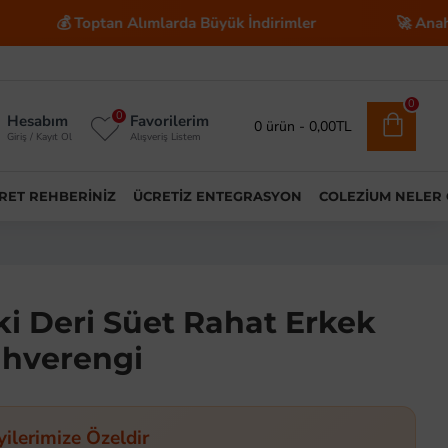
 Toptan Alımlarda Büyük İndirimler
🚀 Anahtar Teslim 
0
0
Hesabım
Favorilerim
0 ürün - 0,00TL
Giriş / Kayıt Ol
Alışveriş Listem
ARET REHBERINIZ
ÜCRETIZ ENTEGRASYON
COLEZIUM NELER
ki Deri Süet Rahat Erkek
ahverengi
yilerimize Özeldir