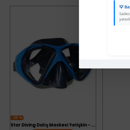
💡 Ba
-66 %
Sadece
yeterli
t
-38 %
Star Diving Dalış Maskesi Yetişkin - 51701-MAVİ - 1 ADET