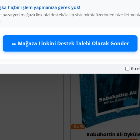
şka hiçbir işlem yapmanıza gerek yok!
 pazaryeri mağaza linkinizi destek/talep sistemimiz üzerinden bize iletmeni
Sürbısa 61631 - Sürmene Et Açma Bıçağı 31 cm
.
Üyelere Özel Fiyat
Üye Olunuz
🎫 Mağaza Linkini Destek Talebi Olarak Gönder
Bu d
-64 %
Sabahattin Ali Öyküler