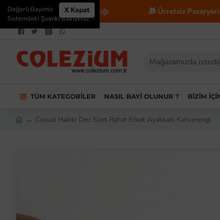
Değerli Bayimiz
X Kapat
-Ticaret Danışmanlığı
🎁 Ücretsiz Pazaryeri Entegras
Sistemdeki Şuanki Bakiyeniz: -
TÜM KATEGORILER
NASIL BAYI OLUNUR ?
BIZIM İÇ
Casual Hakiki Deri Süet Rahat Erkek Ayakkabı Kahverengi