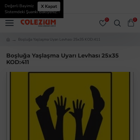
Değerli Bayimiz
X Kapat
ÜYE GIRIŞI
ÜYE OL
Sistemdeki Şuanki Bakiyeniz: -
0
0
Boşluğa Yaşlaşma Uyarı Levhası 25x35 KOD:411
Boşluğa Yaşlaşma Uyarı Levhası 25x35
KOD:411