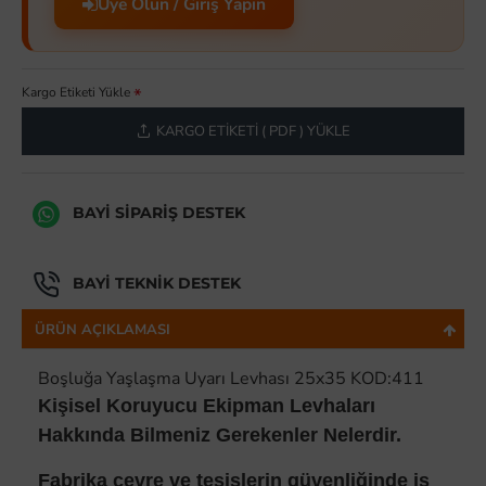
Üye Olun / Giriş Yapın
Kargo Etiketi Yükle
KARGO ETIKETI ( PDF ) YÜKLE
BAYI SIPARIŞ DESTEK
BAYI TEKNIK DESTEK
ÜRÜN AÇIKLAMASI
Boşluğa Yaşlaşma Uyarı Levhası 25x35 KOD:411
Kişisel Koruyucu Ekipman Levhaları
Hakkında Bilmeniz Gerekenler Nelerdir.
Fabrika çevre ve tesislerin güvenliğinde iş