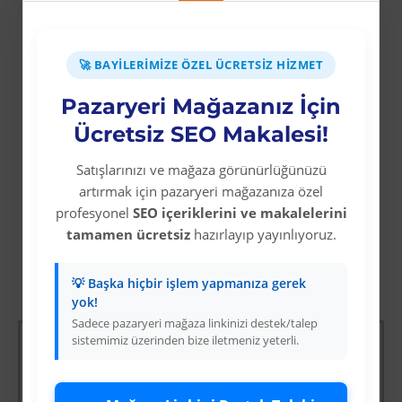
yapılabilmektedir. Dış etkenlere dayanıklılığı
sayesinde yağmur ve güneş ışığından
etkilenmez. Kalınlığı 0,50 mm’dir. Pürüzsüz
🚀 BAYILERIMIZE ÖZEL ÜCRETSIZ HIZMET
ve parlak yüzeye sahiptir. Levha üzerinde
kullanılan şekiller dijital baskı, serigraf
Pazaryeri Mağazanız İçin
tekniği ile üretilmektedir.
Ücretsiz SEO Makalesi!
Satışlarınızı ve mağaza görünürlüğünüzü
artırmak için pazaryeri mağazanıza özel
profesyonel
SEO içeriklerini ve makalelerini
tamamen ücretsiz
hazırlayıp yayınlıyoruz.
💡 Başka hiçbir işlem yapmanıza gerek
Diğer Kategori Ürünleri
yok!
Sadece pazaryeri mağaza linkinizi destek/talep
sistemimiz üzerinden bize iletmeniz yeterli.