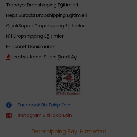
Trendyol Dropshipping Eğitimleri
HepsiBurada Dropshipping Eğitimleri
ÇiçekSepeti Dropshipping Eğitimleri
N11 Dropshipping Eğitimleri
E-Ticaret Danismanlik
Ücretsiz Kendi Siteni Şimdi Aç
Dropshipping (Stoksuz Satış) Eğitimleri
Facebook BiziTakip Edin
İnstagram BiziTakip Edin
Dropshipping Bayi Hizmetleri