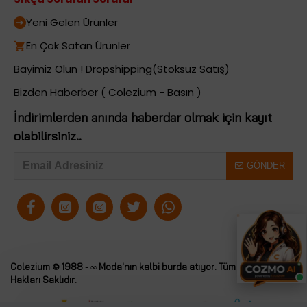
Yeni Gelen Ürünler
En Çok Satan Ürünler
Bayimiz Olun ! Dropshipping(Stoksuz Satış)
Bizden Haberber ( Colezium - Basın )
İndirimlerden anında haberdar olmak için kayıt
olabilirsiniz..
GÖNDER
Colezium © 1988 - ∞ Moda'nın kalbi burda atıyor. Tüm
Colezium
Hakları Saklıdır.