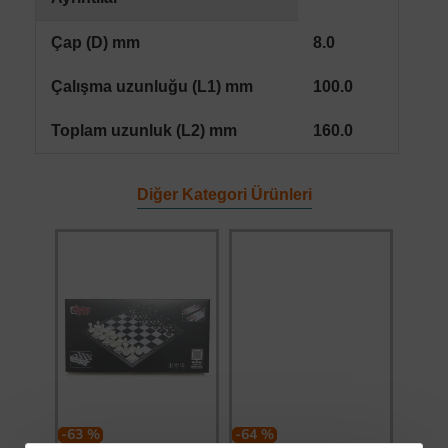
Çap (D) mm
8.0
Çalışma uzunluğu (L1) mm
100.0
Toplam uzunluk (L2) mm
160.0
Diğer Kategori Ürünleri
-63 %
-64 %
-64 %