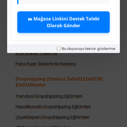
Kullanıcı Sözleşmesi
Teslimat Bilgileri
🎫 Mağaza Linkini Destek Talebi
Mesafeli Satış Sözleşmesi
Olarak Gönder
Kariyer
Bayi İade Sistemi
Bu duyuruyu tekrar gösterme
Bayi Bakiye Yükleme
Para Puan Sistemi ile Kazanç
Dropshipping (Stoksuz Sat\u0131\u015f)
E\u011fitimleri
Trendyol Dropshipping Eğitimleri
HepsiBurada Dropshipping Eğitimleri
ÇiçekSepeti Dropshipping Eğitimleri