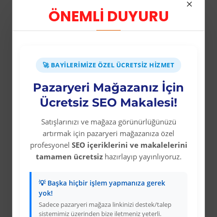
- Bebek Koltuğu
 KATLANABİLİR SATRANÇ TAVLA VE DAMA SETİ
Çiftlik Öyküleri - Kayıp Sürü
Tahtakuru
ÖNEMLİ DUYURU
Fiyat
Üyelere Özel Fiyat
Üyelere Özel Fiyat
Üy
Üye Olunuz
Üye Olunuz
🚀 BAYILERIMIZE ÖZEL ÜCRETSIZ HIZMET
Pazaryeri Mağazanız İçin
Ücretsiz SEO Makalesi!
Kurumsal
Satışlarınızı ve mağaza görünürlüğünüzü
Colezium Hakkında
artırmak için pazaryeri mağazanıza özel
profesyonel
SEO içeriklerini ve makalelerini
Kurumsal Bilgiler
tamamen ücretsiz
hazırlayıp yayınlıyoruz.
Banka Hesab Bilgileri
İletişim
💡 Başka hiçbir işlem yapmanıza gerek
yok!
Gizlilik Politikası
Sadece pazaryeri mağaza linkinizi destek/talep
sistemimiz üzerinden bize iletmeniz yeterli.