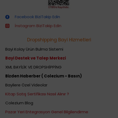
Dropshipping (Stoksuz Satış) Eğitimleri
Facebook BiziTakip Edin
İnstagram BiziTakip Edin
Dropshipping Bayi Hizmetleri
Bayi Kolay Ürün Bulma Sistemi
Bayi Destek ve Talep Merkezi
XML BAYİLİK VE DROPSHİPPİNG
Bizden Haberber ( Colezium - Basın)
Bayilere Özel Videolar
Kitap Satış Sertifikası Nasıl Alınır ?
Colezium Blog
Pazar Yeri Entegrasyon Genel Bilgilendirme