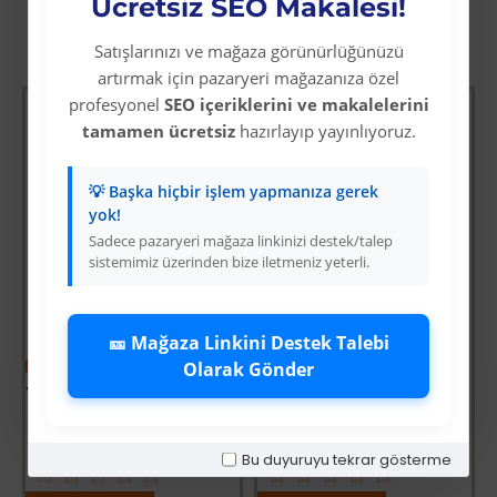
Ücretsiz SEO Makalesi!
Diğer Kategori Ürünleri
Satışlarınızı ve mağaza görünürlüğünüzü
artırmak için pazaryeri mağazanıza özel
profesyonel
SEO içeriklerini ve makalelerini
tamamen ücretsiz
hazırlayıp yayınlıyoruz.
💡 Başka hiçbir işlem yapmanıza gerek
yok!
Sadece pazaryeri mağaza linkinizi destek/talep
sistemimiz üzerinden bize iletmeniz yeterli.
🎫 Mağaza Linkini Destek Talebi
-60 %
-64 %
Olarak Gönder
Yoğun Saçlı Lastikli Topuz Toka / Siyah
Vay Canına Sosyal Bilgiler
Üyelere Özel Fiyat
Üyelere Özel Fiyat
Üye Olunuz
Üye Olunuz
Bu duyuruyu tekrar gösterme