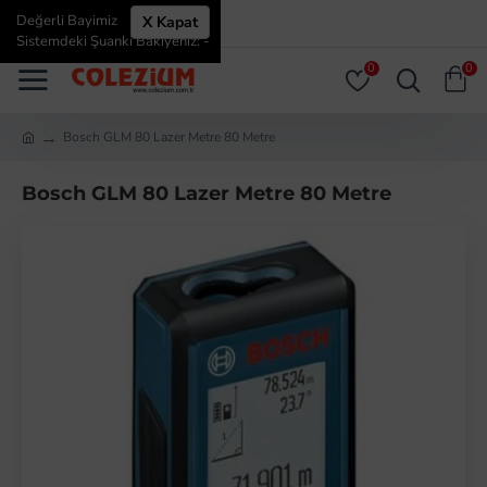
Değerli Bayimiz
X Kapat
ÜYE GIRIŞI
ÜYE OL
Sistemdeki Şuanki Bakiyeniz: -
0
0
Bosch GLM 80 Lazer Metre 80 Metre
Bosch GLM 80 Lazer Metre 80 Metre