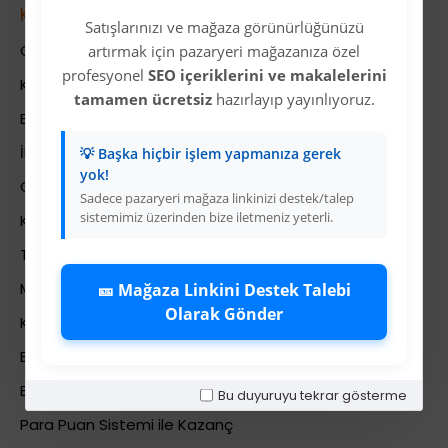
Kurumsal
Satışlarınızı ve mağaza görünürlüğünüzü
Colezium Hakkında
artırmak için pazaryeri mağazanıza özel
profesyonel
SEO içeriklerini ve makalelerini
Kurumsal Bilgiler
tamamen ücretsiz
hazırlayıp yayınlıyoruz.
Banka Hesab Bilgileri
İletişim
💡 Başka hiçbir işlem yapmanıza gerek
yok!
Gizlilik Politikası
Sadece pazaryeri mağaza linkinizi destek/talep
sistemimiz üzerinden bize iletmeniz yeterli.
Kullanıcı Sözleşmesi
Teslimat Bilgileri
Mesafeli Satış Sözleşmesi
🎫 Mağaza Linkini Destek Talebi
Olarak Gönder
Kariyer
Bayi İade Sistemi
Bayi Bakiye Yükleme
Bu duyuruyu tekrar gösterme
Para Puan Sistemi ile Kazanç