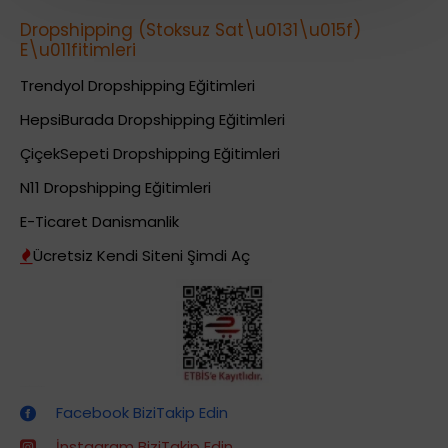
Dropshipping (Stoksuz Sat\u0131\u015f)
E\u011fitimleri
Trendyol Dropshipping Eğitimleri
HepsiBurada Dropshipping Eğitimleri
ÇiçekSepeti Dropshipping Eğitimleri
N11 Dropshipping Eğitimleri
E-Ticaret Danismanlik
Ücretsiz Kendi Siteni Şimdi Aç
Dropshipping (Stoksuz Satış) Eğitimleri
Facebook BiziTakip Edin
İnstagram BiziTakip Edin