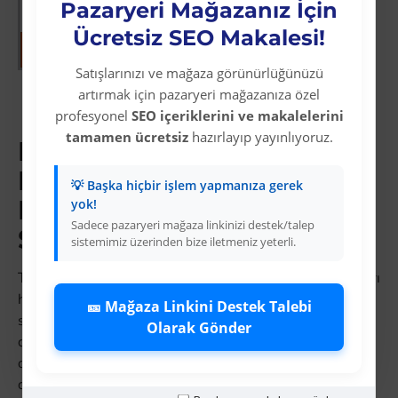
Pazaryeri Mağazanız İçin
Ücretsiz SEO Makalesi!
Satışlarınızı ve mağaza görünürlüğünüzü
artırmak için pazaryeri mağazanıza özel
Gösterilen: 1 ile 11 arası, toplam: 11 (1
profesyonel
SEO içeriklerini ve makalelerini
Sayfa)
tamamen ücretsiz
hazırlayıp yayınlıyoruz.
Bijuteri Bileklik
Dropshipping:
💡 Başka hiçbir işlem yapmanıza gerek
Pazaryerinde Kazançlı
yok!
Sadece pazaryeri mağaza linkinizi destek/talep
Satış Kategorisi
sistemimiz üzerinden bize iletmeniz yeterli.
Trendyol ve Amazon Türkiye'da bijuteri bileklik aramaları
her ay milyonlarca kez gerçekleşir. Bu kategori, stoksuz
🎫 Mağaza Linkini Destek Talebi
satış yapan e-ticaret satıcıları için sürekli talep, hızlı
Olarak Gönder
devir ve yüksek kâr marjı sunar. Colezium'un güçlü
dropshipping altyapısıyla
bijuteri bileklik
ürünlerini
dropshipping modeliyle riski sıfıra indirin.