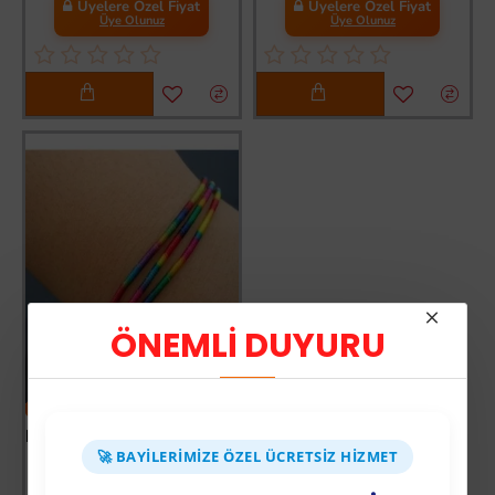
Üyelere Özel Fiyat
Üyelere Özel Fiyat
Üye Olunuz
Üye Olunuz
ÖNEMLİ DUYURU
-54 %
Renkli Şans Bileklikleri - 1 Kartela - ( 65 Adet )
🚀 BAYILERIMIZE ÖZEL ÜCRETSIZ HIZMET
Üyelere Özel Fiyat
Üye Olunuz