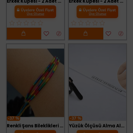
Erkek Küpesi - 2 Adet Çelik Kıstırmalı Küpe Paslanmaz Atmaz Çelik Gümüş Renk Küpe
Erkek Küpesi - 2 Adet Siyah Çelik Kıstırmalı Küpe Paslanmaz Atmaz Çelik Siyah Küpe
Üyelere Özel Fiyat
Üyelere Özel Fiyat
Üye Olunuz
Üye Olunuz
-37 %
-37 %
Renkli Şans Bileklikleri ( 6 Adet )
Yüzük Ölçüsü Alma Aleti Parmak Yüzük Ölçer Aparatı Ring Sizer Yüzük Ölçme Ölçü Seti - 2 Adet