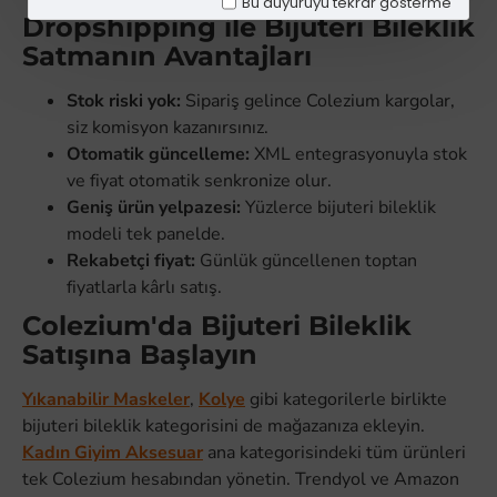
Bu duyuruyu tekrar gösterme
Dropshipping ile Bijuteri Bileklik
Satmanın Avantajları
Stok riski yok:
Sipariş gelince Colezium kargolar,
siz komisyon kazanırsınız.
Otomatik güncelleme:
XML entegrasyonuyla stok
ve fiyat otomatik senkronize olur.
Geniş ürün yelpazesi:
Yüzlerce bijuteri bileklik
modeli tek panelde.
Rekabetçi fiyat:
Günlük güncellenen toptan
fiyatlarla kârlı satış.
Colezium'da Bijuteri Bileklik
Satışına Başlayın
Yıkanabilir Maskeler
,
Kolye
gibi kategorilerle birlikte
bijuteri bileklik kategorisini de mağazanıza ekleyin.
Kadın Giyim Aksesuar
ana kategorisindeki tüm ürünleri
tek Colezium hesabından yönetin. Trendyol ve Amazon