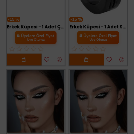
-15 %
-15 %
Erkek Küpesi - 1 Adet Çelik Kıstırmalı Küpe Paslanmaz Atmaz Çelik Gümüş Renk Küpe
Erkek Küpesi - 1 Adet Siyah Çelik Kıstırmalı Küpe Paslanmaz Atmaz Çelik Siyah Küpe
Üyelere Özel Fiyat
Üyelere Özel Fiyat
Üye Olunuz
Üye Olunuz