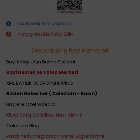
Dropshipping (Stoksuz Satış) Eğitimleri
Facebook BiziTakip Edin
İnstagram BiziTakip Edin
Dropshipping Bayi Hizmetleri
Bayi Kolay Ürün Bulma Sistemi
Bayi Destek ve Talep Merkezi
XML BAYİLİK VE DROPSHİPPİNG
Bizden Haberber ( Colezium - Basın)
Bayilere Özel Videolar
Kitap Satış Sertifikası Nasıl Alınır ?
Colezium Blog
Pazar Yeri Entegrasyon Genel Bilgilendirme