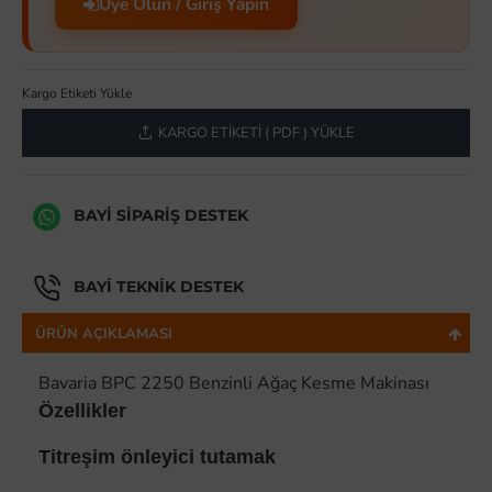
Üye Olun / Giriş Yapın
Kargo Etiketi Yükle
KARGO ETIKETI ( PDF ) YÜKLE
BAYI SIPARIŞ DESTEK
BAYI TEKNIK DESTEK
ÜRÜN AÇIKLAMASI
Bavaria BPC 2250 Benzinli Ağaç Kesme Makinası
Özellikler
Titreşim önleyici tutamak