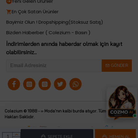
Yeni Gelen Ürünler
En Çok Satan Ürünler
Bayimiz Olun ! Dropshipping(Stoksuz Satış)
Bizden Haberber ( Colezium - Basın )
İndirimlerden anında haberdar olmak için kayıt
olabilirsiniz..
GÖNDER
Colezium © 1988 - ∞ Moda'nın kalbi burda atıyor. Tüm
Colezium
Hakları Saklıdır.
SEPETE EKLE
HEMEN AL