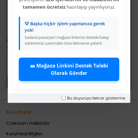
det
tamamen ücretsiz
hazırlayıp yayınlıyoruz.
💡 Başka hiçbir işlem yapmanıza gerek
yok!
Sadece pazaryeri mağaza linkinizi destek/talep
-38 %
sistemimiz üzerinden bize iletmeniz yeterli.
Star Diving Dalış Maskesi Yetişkin - 51701-MAVİ - 1 ADET
Üyelere Özel Fiyat
Üye Olunuz
🎫 Mağaza Linkini Destek Talebi
Olarak Gönder
Bu duyuruyu tekrar gösterme
Kurumsal
Colezium Hakkında
Kurumsal Bilgiler