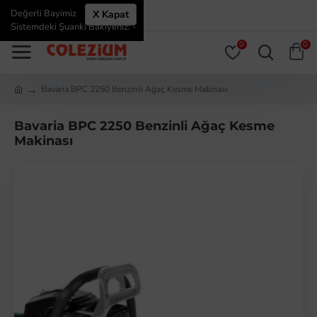
Değerli Bayimiz
X Kapat
ÜYE GIRIŞI
ÜYE OL
Sistemdeki Şuanki Bakiyeniz: -
0
0
Bavaria BPC 2250 Benzinli Ağaç Kesme Makinası
Bavaria BPC 2250 Benzinli Ağaç Kesme
Makinası