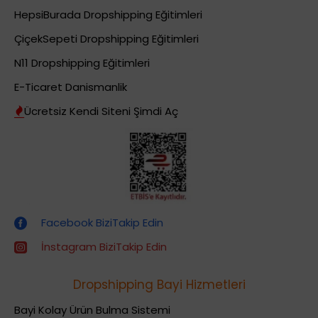
HepsiBurada Dropshipping Eğitimleri
ÇiçekSepeti Dropshipping Eğitimleri
N11 Dropshipping Eğitimleri
E-Ticaret Danismanlik
Ücretsiz Kendi Siteni Şimdi Aç
Dropshipping (Stoksuz Satış) Eğitimleri
Facebook BiziTakip Edin
İnstagram BiziTakip Edin
Dropshipping Bayi Hizmetleri
Bayi Kolay Ürün Bulma Sistemi