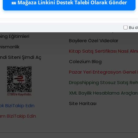
🎫 Mağaza Linkini Destek Talebi Olarak Gönder
shipping Eğitimleri
Bayi Destek ve Talep Merkez
Dropshipping Eğitimleri
XML BAYİLİK VE DROPSHİPPİNG
Dropshipping Eğitimleri
Bu d
Bizden Haberber ( Colezium
ing Eğitimleri
Bayilere Özel Videolar
nismanlik
Kitap Satış Sertifikası Nasıl Alını
ndi Siteni Şimdi Aç
Colezium Blog
Pazar Yeri Entegrasyon Genel 
Dropshipping Stosuz Satış Reh
XML Bayilik Hesablama Araçları
Site Haritası
 BiziTakip Edin
m BiziTakip Edin