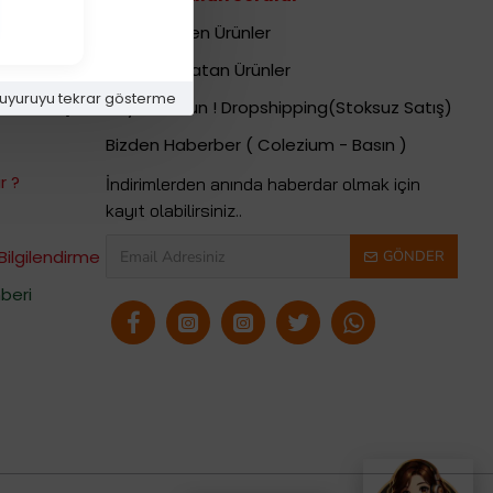
i
Yeni Gelen Ürünler
En Çok Satan Ürünler
uyuruyu tekrar gösterme
 - Basın)
Bayimiz Olun ! Dropshipping(Stoksuz Satış)
Bizden Haberber ( Colezium - Basın )
r ?
İndirimlerden anında haberdar olmak için
kayıt olabilirsiniz..
Bilgilendirme
GÖNDER
beri