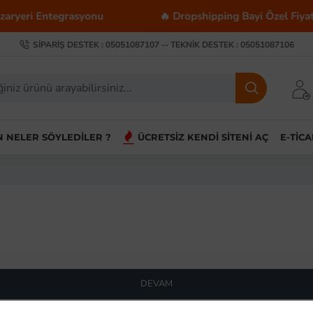
ryeri Entegrasyonu
🔥 Dropshipping Bayi Özel Fiyatlar
SIPARIŞ DESTEK : 05051087107 -- TEKNIK DESTEK : 05051087106
IN NELER SÖYLEDILER ?
ÜCRETSIZ KENDI SITENI AÇ
E-TIC
DEVAM
ryerinde Kazançlı Satış Kate