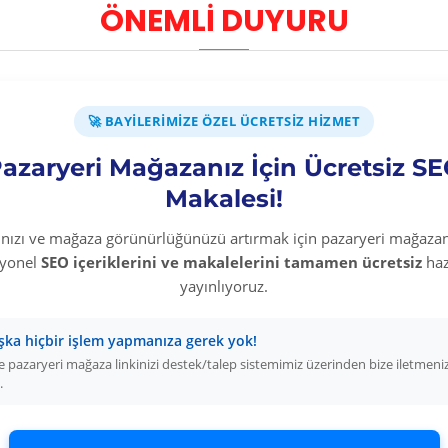
ÖNEMLİ DUYURU
ca kez gerçekleşir. Bu kategori, stoksuz satış yapan e-ticaret s
n
ürünlerini dropshipping modeliyle riski sıfıra indirin.
n Avantajları
🚀 BAYILERIMIZE ÖZEL ÜCRETSIZ HIZMET
 komisyon kazanırsınız.
azaryeri Mağazanız İçin Ücretsiz S
fiyat otomatik senkronize olur.
anelde.
Makalesi!
kârlı satış.
rınızı ve mağaza görünürlüğünüzü artırmak için pazaryeri mağazan
layın
syonel
SEO içeriklerini ve makalelerini tamamen ücretsiz
haz
yayınlıyoruz.
 kategorilerle birlikte baston kategorisini de mağazanıza ekleyi
grasyonlarını kurun, XML bağlantınızı aktif edin ve bugün sat
şka hiçbir işlem yapmanıza gerek yok!
 pazaryeri mağaza linkinizi destek/talep sistemimiz üzerinden bize iletmeni
.
ng (Stoksuz
Dropshipping Bayi Hiz
015f) E\u011fitimleri
Bayi Kolay Ürün Bulma Sistemi