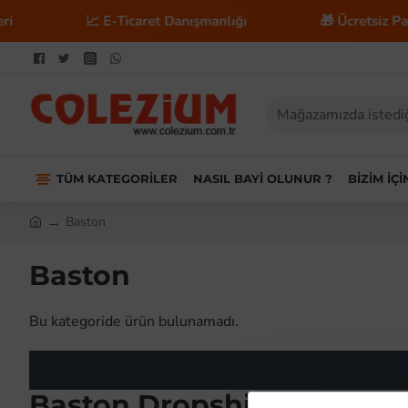
📈 E-Ticaret Danışmanlığı
🎁 Ücretsiz Paza
TÜM KATEGORILER
NASIL BAYI OLUNUR ?
BIZIM İÇ
Baston
Baston
Bu kategoride ürün bulunamadı.
Baston Dropshipping: Paza