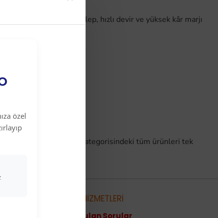
atıcıları için sürekli talep, hızlı devir ve yüksek kâr marjı
EO
ıza özel
ırlayıp
n.
Sağlık Gereçleri
ana kategorisindeki tüm ürünleri tek
ışa başlayın.
z
metleri
MÜŞTERİ HİZMETLERİ
Sıkça Sorulan Sorular