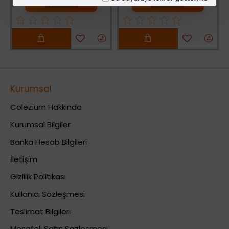
Üye Olunuz
Üye Olunuz
Kurumsal
Colezium Hakkında
Kurumsal Bilgiler
Banka Hesab Bilgileri
İletişim
Gizlilik Politikası
Kullanıcı Sözleşmesi
Teslimat Bilgileri
Mesafeli Satış Sözleşmesi