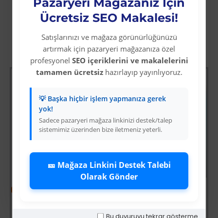
Pazaryeri Mağazanız İçin
Ücretsiz SEO Makalesi!
Satışlarınızı ve mağaza görünürlüğünüzü
Diğer Kategori Ürünleri
artırmak için pazaryeri mağazanıza özel
profesyonel
SEO içeriklerini ve makalelerini
tamamen ücretsiz
hazırlayıp yayınlıyoruz.
💡 Başka hiçbir işlem yapmanıza gerek
yok!
Sadece pazaryeri mağaza linkinizi destek/talep
sistemimiz üzerinden bize iletmeniz yeterli.
🎫 Mağaza Linkini Destek Talebi
Olarak Gönder
-64 %
-69 %
ksiyoncusu
Wolverine: Logan
Mavi Üzeri Gümüş Yıldız İyiki Doğdun Flama Süs
Bu duyuruyu tekrar gösterme
Üyelere Özel Fiyat
Üyelere Özel Fiyat