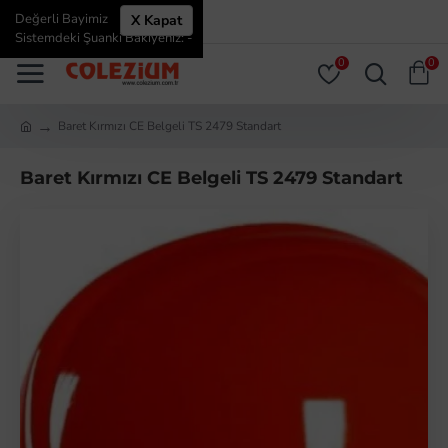
Değerli Bayimiz
X Kapat
ÜYE GIRIŞI
ÜYE OL
Sistemdeki Şuanki Bakiyeniz: -
0
0
Baret Kırmızı CE Belgeli TS 2479 Standart
Baret Kırmızı CE Belgeli TS 2479 Standart