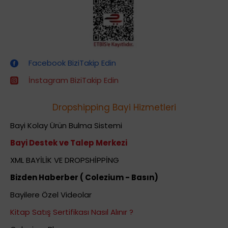
Dropshipping (Stoksuz Satış) Eğitimleri
Facebook BiziTakip Edin
İnstagram BiziTakip Edin
Dropshipping Bayi Hizmetleri
Bayi Kolay Ürün Bulma Sistemi
Bayi Destek ve Talep Merkezi
XML BAYİLİK VE DROPSHİPPİNG
Bizden Haberber ( Colezium - Basın)
Bayilere Özel Videolar
Kitap Satış Sertifikası Nasıl Alınır ?