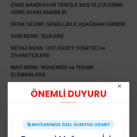
ENSE BANDI AYAR YERİ İLE BAŞ ÖLÇÜLERİNE
GÖRE AYARLANABİLİR.
RENK SEÇİMİ: GENELLİKLE AŞAĞIDAKİ GİBİDİR
SARI RENK: İŞÇİLERE
BEYAZ RENK: ÜST DÜZEY YÖNETİCİ ve
ZİYARETÇİLERE
MAVİ RENK: MÜHENDİS ve TEKNİK
ELEMANLARA
TURUNCU RENK: FORMENLERE ve
ÖNEMLİ DUYURU
USTABAŞLARINA
KIRMIZI RENK: YANGINLA MÜCADELE ve SİVİL
SAVUNMA EKİPLERİNE
🚀 BAYILERIMIZE ÖZEL ÜCRETSIZ HIZMET