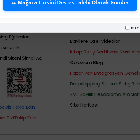
🎫 Mağaza Linkini Destek Talebi Olarak Gönder
shipping Eğitimleri
Bayi Destek ve Talep Merkez
Dropshipping Eğitimleri
XML BAYİLİK VE DROPSHİPPİNG
Dropshipping Eğitimleri
Bu d
Bizden Haberber ( Colezium
ing Eğitimleri
Bayilere Özel Videolar
nismanlik
Kitap Satış Sertifikası Nasıl Alını
ndi Siteni Şimdi Aç
Colezium Blog
Pazar Yeri Entegrasyon Genel 
Dropshipping Stosuz Satış Reh
XML Bayilik Hesablama Araçları
Site Haritası
 BiziTakip Edin
m BiziTakip Edin