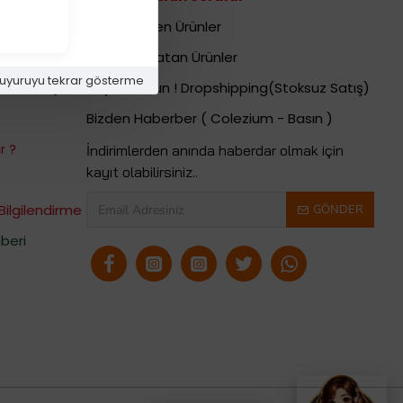
i
Yeni Gelen Ürünler
En Çok Satan Ürünler
uyuruyu tekrar gösterme
 - Basın)
Bayimiz Olun ! Dropshipping(Stoksuz Satış)
Bizden Haberber ( Colezium - Basın )
r ?
İndirimlerden anında haberdar olmak için
kayıt olabilirsiniz..
Bilgilendirme
GÖNDER
beri