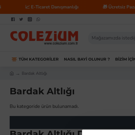
📈 E-Ticaret Danışmanlığı
🎁 Ücretsiz Pazary
TÜM KATEGORILER
NASIL BAYI OLUNUR ?
BIZIM İÇ
Bardak Altlığı
Bardak Altlığı
Bu kategoride ürün bulunamadı.
Bardak Altlığı Dropshippin