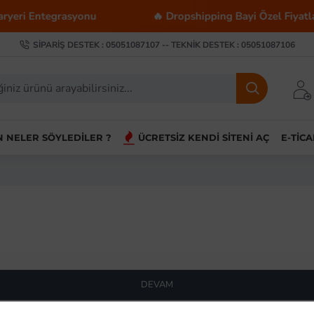
eri Entegrasyonu
🔥 Dropshipping Bayi Özel Fiyatları
SIPARIŞ DESTEK : 05051087107 -- TEKNIK DESTEK : 05051087106
IN NELER SÖYLEDILER ?
ÜCRETSIZ KENDI SITENI AÇ
E-TIC
DEVAM
g: Pazaryerinde Kazançlı Sat