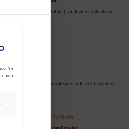
t satıcıları için sürekli talep, hızlı devir ve yüksek kâr
netimi yapın.
EO
ıza özel
ırlayıp
ağazanıza ekleyin.
Sofra
ana kategorisindeki tüm ürünleri
ışa başlayın.
z
metleri
MÜŞTERİ HİZMETLERİ
Sıkça Sorulan Sorular