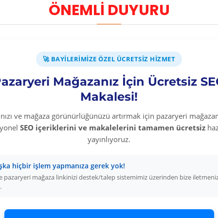
ÖNEMLİ DUYURU
onlarca kez gerçekleşir. Bu kategori, stoksuz satış yapan e-ticare
ardak altlığı
ürünlerini XML entegrasyonuyla otomatik stok yö
Satmanın Avantajları
🚀 BAYILERIMIZE ÖZEL ÜCRETSIZ HIZMET
 komisyon kazanırsınız.
azaryeri Mağazanız İçin Ücretsiz S
fiyat otomatik senkronize olur.
 tek panelde.
Makalesi!
kârlı satış.
rınızı ve mağaza görünürlüğünüzü artırmak için pazaryeri mağazan
na Başlayın
syonel
SEO içeriklerini ve makalelerini tamamen ücretsiz
haz
yayınlıyoruz.
acak
gibi kategorilerle birlikte bardak altlığı kategorisini de m
egrasyonlarını kurun, XML bağlantınızı aktif edin ve bugün sat
şka hiçbir işlem yapmanıza gerek yok!
 pazaryeri mağaza linkinizi destek/talep sistemimiz üzerinden bize iletmeni
.
ng (Stoksuz
Dropshipping Bayi Hiz
015f) E\u011fitimleri
Bayi Kolay Ürün Bulma Sistemi