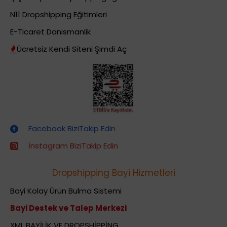
N11 Dropshipping Eğitimleri
E-Ticaret Danismanlik
Ücretsiz Kendi Siteni Şimdi Aç
Dropshipping (Stoksuz Satış) Eğitimleri
Facebook BiziTakip Edin
İnstagram BiziTakip Edin
Dropshipping Bayi Hizmetleri
Bayi Kolay Ürün Bulma Sistemi
Bayi Destek ve Talep Merkezi
XML BAYİLİK VE DROPSHİPPİNG