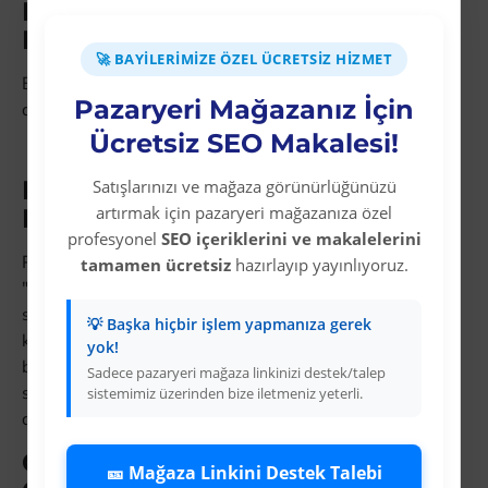
Banyo Bataryaları Alt
Kategorileri
🚀 BAYILERIMIZE ÖZEL ÜCRETSIZ HIZMET
Bu kategoride satış yaparken aşağıdaki alt kategorileri
Pazaryeri Mağazanız İçin
de mağazanıza ekleyin:
Ücretsiz SEO Makalesi!
İtimat
Hepsiburada'da Banyo
Satışlarınızı ve mağaza görünürlüğünüzü
artırmak için pazaryeri mağazanıza özel
Bataryaları Satışı İçin Öneriler
profesyonel
SEO içeriklerini ve makalelerini
Pazaryerinde üst sıralara çıkmak için ürün başlıklarına
tamamen ücretsiz
hazırlayıp yayınlıyoruz.
"banyo bataryaları dropshipping", "banyo bataryaları
satın al" ve "banyo bataryaları uygun fiyat" gibi uzun
💡 Başka hiçbir işlem yapmanıza gerek
kuyruk anahtar kelimeler ekleyin. Ürün açıklamalarında
yok!
beden/ölçü tablosunu, malzeme bilgisini ve kargo
Sadece pazaryeri mağaza linkinizi destek/talep
süresini mutlaka belirtin. Bu detaylar iade oranını
sistemimiz üzerinden bize iletmeniz yeterli.
düşürür, müşteri memnuniyetini artırır.
Colezium XML Entegrasyonu ile
🎫 Mağaza Linkini Destek Talebi