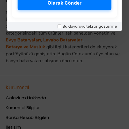
Otomatik Yönetim
Olarak Gönder
Colezium'un XML akışını Hepsiburada mağazanıza
bağladığınızda banyo bataryaları stok ve fiyat
değişiklikleri otomatik yansır.
Armatürler
Bu duyuruyu tekrar gösterme
kategorisindeki tüm ürünleri tek panelden yönetin ve
Evye Bataryaları
,
Lavabo Bataryaları
,
Batarya ve Musluk
gibi ilgili kategorileri de ekleyerek
portföyünüzü genişletin. Bugün Colezium'a üye olun ve
banyo bataryaları satışında öncü olun.
Kurumsal
Colezium Hakkında
Kurumsal Bilgiler
Banka Hesab Bilgileri
İletişim