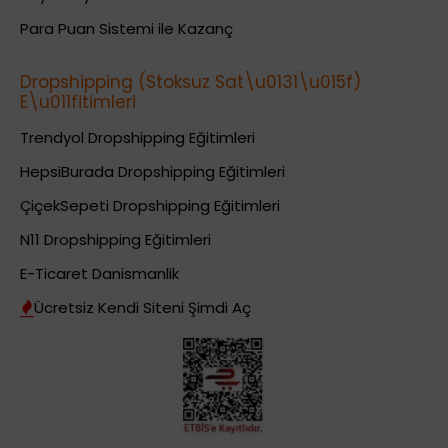
Para Puan Sistemi ile Kazanç
Dropshipping (Stoksuz Sat\u0131\u015f)
E\u011fitimleri
Trendyol Dropshipping Eğitimleri
HepsiBurada Dropshipping Eğitimleri
ÇiçekSepeti Dropshipping Eğitimleri
N11 Dropshipping Eğitimleri
E-Ticaret Danismanlik
Ücretsiz Kendi Siteni Şimdi Aç
Dropshipping (Stoksuz Satış) Eğitimleri