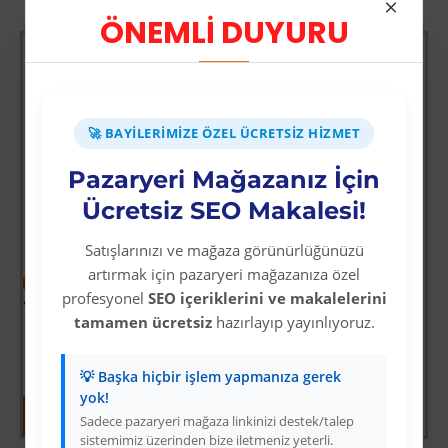
ÖNEMLİ DUYURU
🚀 BAYILERIMIZE ÖZEL ÜCRETSIZ HIZMET
Pazaryeri Mağazanız İçin
Ücretsiz SEO Makalesi!
Satışlarınızı ve mağaza görünürlüğünüzü
artırmak için pazaryeri mağazanıza özel
-60 %
-64 %
profesyonel
SEO içeriklerini ve makalelerini
Yoğun Saçlı Lastikli Topuz Toka / Siyah
Vay Canına Sosyal Bilgiler
tamamen ücretsiz
hazırlayıp yayınlıyoruz.
Üyelere Özel Fiyat
Üyelere Özel Fiyat
Üye Olunuz
Üye Olunuz
💡 Başka hiçbir işlem yapmanıza gerek
yok!
Sadece pazaryeri mağaza linkinizi destek/talep
sistemimiz üzerinden bize iletmeniz yeterli.