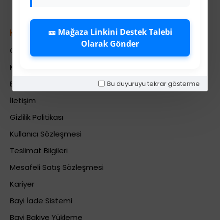
🎫 Mağaza Linkini Destek Talebi
Kurumsal
Olarak Gönder
Colezium Hakkında
Kurumsal Bilgiler
Bu duyuruyu tekrar gösterme
Banka Hesab Bilgileri
İletişim
Gizlilik Politikası
Kullanıcı Sözleşmesi
Teslimat Bilgileri
Mesafeli Satış Sözleşmesi
Kariyer
Bayi İade Sistemi
Bayi Bakiye Yükleme