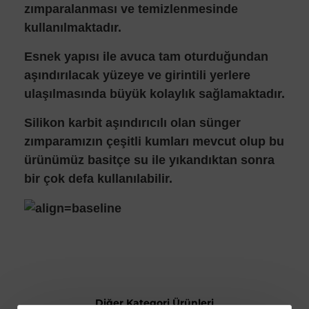
zımparalanması ve temizlenmesinde
kullanılmaktadır.
Esnek yapısı ile avuca tam oturduğundan
aşındırılacak yüzeye ve girintili yerlere
ulaşılmasında büyük kolaylık sağlamaktadır.
Silikon karbit aşındırıcılı olan sünger
zımparamızın çeşitli kumları mevcut olup bu
ürünümüz basitçe su ile yıkandıktan sonra
bir çok defa kullanılabilir.
Diğer Kategori Ürünleri