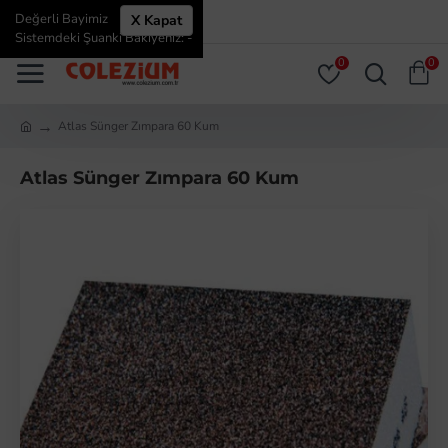
Değerli Bayimiz
X Kapat
ÜYE GIRIŞI
ÜYE OL
Sistemdeki Şuanki Bakiyeniz: -
0
0
Atlas Sünger Zımpara 60 Kum
Atlas Sünger Zımpara 60 Kum