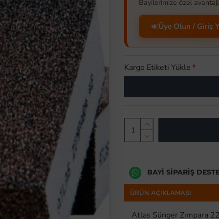
Bayilerimize özel avantajl
Üye Olun / Giriş 
Kargo Etiketi Yükle
BAYI SIPARIŞ DEST
ÜRÜN AÇIKLAMASI
Atlas Sünger Zımpara 