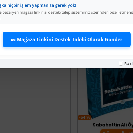
şka hiçbir işlem yapmanıza gerek yok!
 pazaryeri mağaza linkinizi destek/talep sistemimiz üzerinden bize iletmeni
Sürbısa 61631 - Sürmene Et Açma Bıçağı 31 cm
.
Üyelere Özel Fiyat
Üye Olunuz
🎫 Mağaza Linkini Destek Talebi Olarak Gönder
Bu d
-64 %
Sabahattin Ali Öyküler