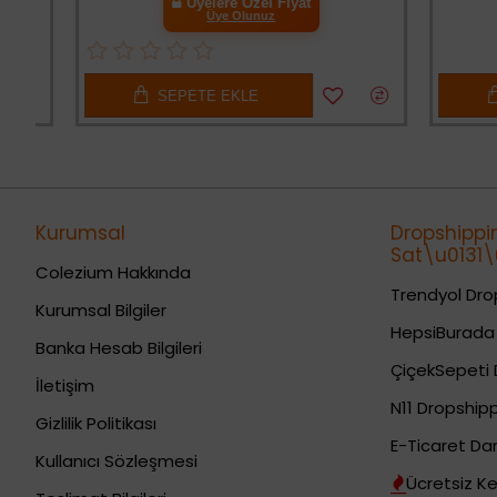
Üyelere Özel Fiyat
Üye Olunuz
SEPETE EKLE
SE
Kurumsal
Dropshippi
Sat\u0131\u
Colezium Hakkında
Trendyol Drop
Kurumsal Bilgiler
HepsiBurada 
Banka Hesab Bilgileri
ÇiçekSepeti 
İletişim
N11 Dropshipp
Gizlilik Politikası
E-Ticaret Da
Kullanıcı Sözleşmesi
Ücretsiz Ke