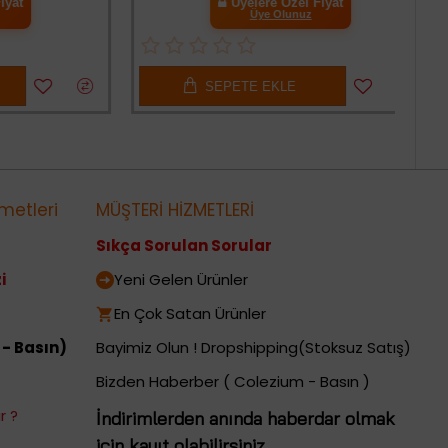
Üyelere Özel Fiyat
Üye Olunuz
SEPETE EKLE
metleri
MÜŞTERİ HİZMETLERİ
Sıkça Sorulan Sorular
i
Yeni Gelen Ürünler
En Çok Satan Ürünler
 - Basın)
Bayimiz Olun ! Dropshipping(Stoksuz Satış)
Bizden Haberber ( Colezium - Basın )
r ?
İndirimlerden anında haberdar olmak
için kayıt olabilirsiniz..