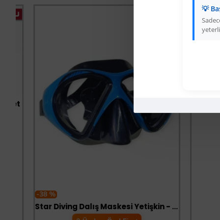
💡 Ba
-66 %
Sadece
yeterli
t
-38 %
Star Diving Dalış Maskesi Yetişkin - 51701-MAVİ - 1 ADET