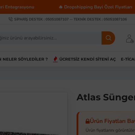
syonu
🔥 Dropshipping Bayi Özel Fiyatları

SIPARIŞ DESTEK : 05051087107 -- TEKNIK DESTEK : 05051087106
IN NELER SÖYLEDILER ?
ÜCRETSIZ KENDI SITENI AÇ
E-TIC
Atlas Sünge
Ürün Fiyatları Ba
Ürün fiyatlarını görüntüle