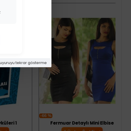
z
uyuruyu tekrar gösterme
-66 %
i 1
Fermuar Detaylı Mini Elbise