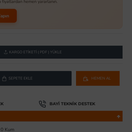
ı fiyatlardan hemen yararlanın.
Yapın
KARGO ETIKETI ( PDF ) YÜKLE
SEPETE EKLE
HEMEN AL
EK
BAYI TEKNIK DESTEK
220 Kum