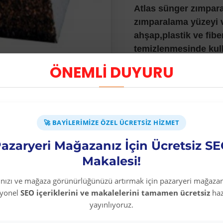
Atlas sünger zımpara
zımparalama yüzeyi v
ahşap,plastik ve fib
temizlenmesinde kull
ÖNEMLİ DUYURU
Esnek yapısı ile avu
girintili yerlere ula
Silikon karbit aşındı
mevcut olup bu ürünü
🚀 BAYILERIMIZE ÖZEL ÜCRETSIZ HIZMET
defa kullanılabilir.
azaryeri Mağazanız İçin Ücretsiz S
Makalesi!
rınızı ve mağaza görünürlüğünüzü artırmak için pazaryeri mağazan
syonel
SEO içeriklerini ve makalelerini tamamen ücretsiz
haz
yayınlıyoruz.
Diğer Kategori Ürünleri