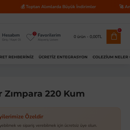
 Toptan Alımlarda Büyük İndirimler
🚀 Anahtar Teslim
0
0
Hesabım
Favorilerim
0 ürün - 0,00TL
Giriş / Kayıt Ol
Alışveriş Listem
ARET REHBERINIZ
ÜCRETIZ ENTEGRASYON
COLEZIUM NELER
r Zımpara 220 Kum
yilerimize Özeldir
yebilmek ve sipariş verebilmek için ücretsiz üye olun.