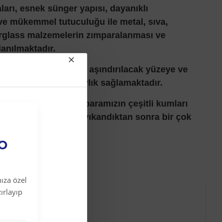
ları, esnek sünger yapısı, dayanıklı
e mükemmel tutuculuğu ile metal, sıva,
erglass malzemelerin zımparalanması ve
anılmaktadır.
ca tam oturduğundan aşındırılacak yüzeye ve
şılmasında büyük kolaylık sağlamaktadır.
rıcılı olan sünger zımparamızın çeşitli kumları
müz basitçe su ile yıkandıktan sonra bir çok
EO
ıza özel
ırlayıp