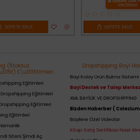
Üyelere Özel Fiyat
Üye Olunuz
PETE EKLE
SEPETE EKLE
ng (Stoksuz
Dropshipping Bayi Hiz
015f) E\u011fitimleri
Bayi Kolay Ürün Bulma Sistemi
shipping Eğitimleri
Bayi Destek ve Talep Merkez
Dropshipping Eğitimleri
XML BAYİLİK VE DROPSHİPPİNG
Dropshipping Eğitimleri
Bizden Haberber ( Colezium
ing Eğitimleri
Bayilere Özel Videolar
nismanlik
Kitap Satış Sertifikası Nasıl Alını
ndi Siteni Şimdi Aç