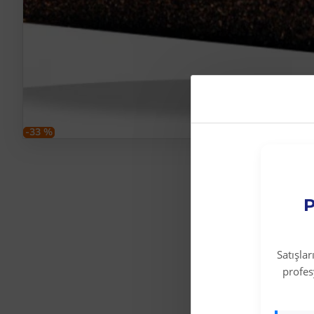
-33 %
P
Satışla
profe