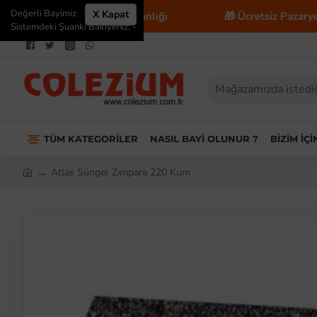
Değerli Bayimiz
X Kapat
E-Ticaret Danışmanlığı
🎁 Ücretsiz Pazaryeri Entegra
Sistemdeki Şuanki Bakiyeniz: -
TÜM KATEGORILER
NASIL BAYI OLUNUR ?
BIZIM İÇ
Atlas Sünger Zımpara 220 Kum