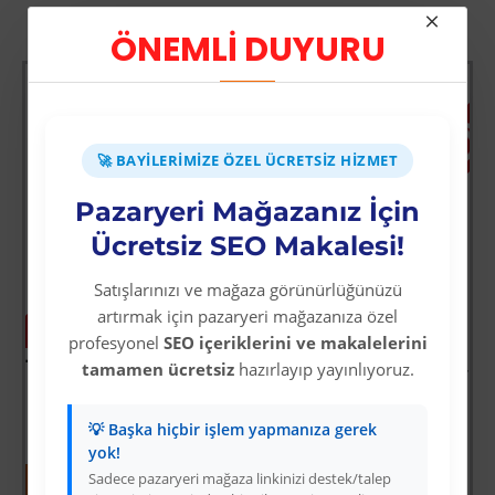
Diğer Kategori Ürünleri
ÖNEMLİ DUYURU
STOK TÜKENDİ
STOK TÜKE
🚀 BAYILERIMIZE ÖZEL ÜCRETSIZ HIZMET
Pazaryeri Mağazanız İçin
Ücretsiz SEO Makalesi!
Satışlarınızı ve mağaza görünürlüğünüzü
artırmak için pazaryeri mağazanıza özel
-63 %
-63 %
profesyonel
SEO içeriklerini ve makalelerini
10 Mm Kasap Et Kancası - 239li Dönerli Set - Et İşleme - Hijyenik - Düzenli - Dayanıklı - Uzun Ömürlü
Apple İphone 14 Pro Kılıf Elegant Kapak - Lacivert
tamamen ücretsiz
hazırlayıp yayınlıyoruz.
Üyelere Özel Fiyat
Üyelere Özel Fiyat
Üye Olunuz
Üye Olunuz
💡 Başka hiçbir işlem yapmanıza gerek
yok!
Sadece pazaryeri mağaza linkinizi destek/talep