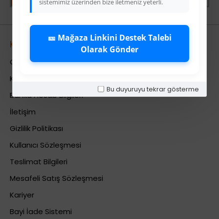
sistemimiz üzerinden bize iletmeniz yeterli.
🎫 Mağaza Linkini Destek Talebi
Kurumsal
Olarak Gönder
Colezium Hakkında
Kurumsal Bilgiler
Bu duyuruyu tekrar gösterme
Banka Hesab Bilgileri
İletişim
Gizlilik Politikası
Kullanıcı Sözleşmesi
Teslimat Bilgileri
Mesafeli Satış Sözleşmesi
Kariyer
Bayi İade Sistemi