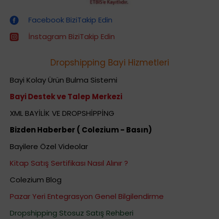
Dropshipping (Stoksuz Satış) Eğitimleri
Facebook BiziTakip Edin
İnstagram BiziTakip Edin
Dropshipping Bayi Hizmetleri
Bayi Kolay Ürün Bulma Sistemi
Bayi Destek ve Talep Merkezi
XML BAYİLİK VE DROPSHİPPİNG
Bizden Haberber ( Colezium - Basın)
Bayilere Özel Videolar
Kitap Satış Sertifikası Nasıl Alınır ?
Colezium Blog
Pazar Yeri Entegrasyon Genel Bilgilendirme
Dropshipping Stosuz Satış Rehberi