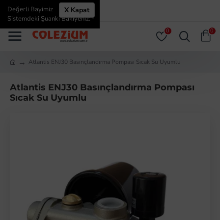
Değerli Bayimiz
X Kapat
ÜYE GIRIŞI
ÜYE OL
Sistemdeki Şuanki Bakiyeniz: -
0
0
Atlantis ENJ30 Basınçlandırma Pompası Sıcak Su Uyumlu
Atlantis ENJ30 Basınçlandırma Pompası
Sıcak Su Uyumlu