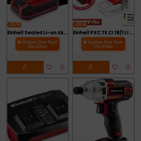
-33 %
-33 %
Einhell Sealed Li-on Akü 18 Volt 4,0 Ah Plus
Einhell PXC TE CI 18/1 Lİ Solo Darbeli Vidalama Aküsüz
Üyelere Özel Fiyat
Üyelere Özel Fiyat
Üye Olunuz
Üye Olunuz