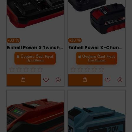
-33 %
-33 %
Einhell Power X Twincharger 3 A Akü Şarj Cihazı 18 Volt
Einhell Power X-Change 4 Ah Akü ve Şarj Cihazı Seti
Üyelere Özel Fiyat
Üyelere Özel Fiyat
Üye Olunuz
Üye Olunuz