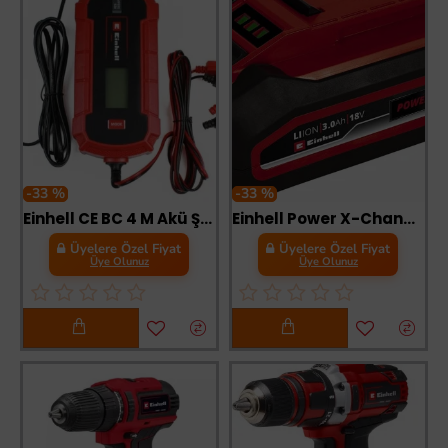
-33 %
-33 %
Einhell CE BC 4 M Akü Şarj Cihazı
Einhell Power X-Change Li-on Akü 18 Volt 3,0 Ah Plus
Üyelere Özel Fiyat
Üyelere Özel Fiyat
Üye Olunuz
Üye Olunuz