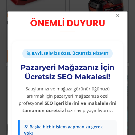
-33 %
-33 %
ÖNEMLİ DUYURU
Einhell Power X Twincharger 4 A Akü Şarj Cihazı 18 Volt
Einhell TE CI 12 Lİ Akülü Darbeli Vidalama 2,0 Ah Tek Akülü
Üyelere Özel Fiyat
Üyelere Özel Fiyat
Üye Olunuz
Üye Olunuz
🚀 BAYILERIMIZE ÖZEL ÜCRETSIZ HIZMET
Pazaryeri Mağazanız İçin
Ücretsiz SEO Makalesi!
Satışlarınızı ve mağaza görünürlüğünüzü
artırmak için pazaryeri mağazanıza özel
profesyonel
SEO içeriklerini ve makalelerini
tamamen ücretsiz
hazırlayıp yayınlıyoruz.
💡 Başka hiçbir işlem yapmanıza gerek
yok!