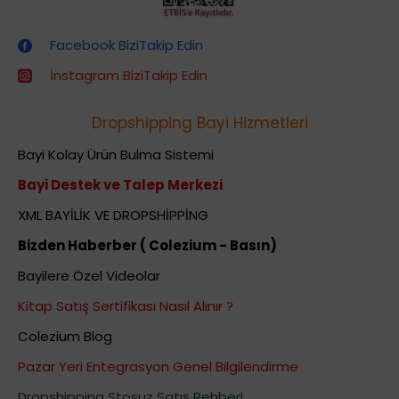
Dropshipping (Stoksuz Satış) Eğitimleri
Facebook BiziTakip Edin
İnstagram BiziTakip Edin
Dropshipping Bayi Hizmetleri
Bayi Kolay Ürün Bulma Sistemi
Bayi Destek ve Talep Merkezi
XML BAYİLİK VE DROPSHİPPİNG
Bizden Haberber ( Colezium - Basın)
Bayilere Özel Videolar
Kitap Satış Sertifikası Nasıl Alınır ?
Colezium Blog
Pazar Yeri Entegrasyon Genel Bilgilendirme
Dropshipping Stosuz Satış Rehberi