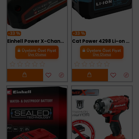
-33 %
-33 %
Einhell Power X-Change Li-on Akü 18 Volt 4,0 Ah Plus
Cat Power 4298 Li-on Akü 4 Amper
Üyelere Özel Fiyat
Üyelere Özel Fiyat
Üye Olunuz
Üye Olunuz