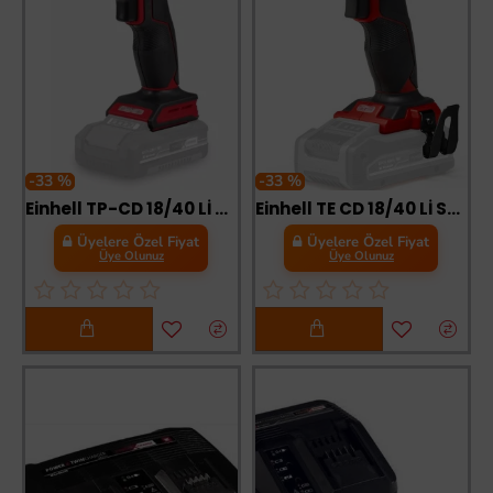
-33 %
-33 %
Einhell TP-CD 18/40 Lİ BL Solo Akülü Vidalama Akü ve Şarj Cihazı Hariç
Einhell TE CD 18/40 Lİ Solo Vidalama
Üyelere Özel Fiyat
Üyelere Özel Fiyat
Üye Olunuz
Üye Olunuz