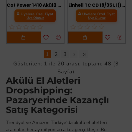
Cat Power 1410 Akülü Fayans Titreşim Makinası 20 Volt
Einhell TC CD 18/35 Li (1X1,5 Ah) Tek Akülü Vidalama
Üyelere Özel Fiyat
Üyelere Özel Fiyat
Üye Olunuz
Üye Olunuz
1
2
3
Gösterilen: 1 ile 20 arası, toplam: 48 (3
Sayfa)
Akülü El Aletleri
Dropshipping:
Pazaryerinde Kazançlı
Satış Kategorisi
Trendyol ve Amazon Türkiye'da akülü el aletleri
aramaları her ay milyonlarca kez gerçekleşir. Bu