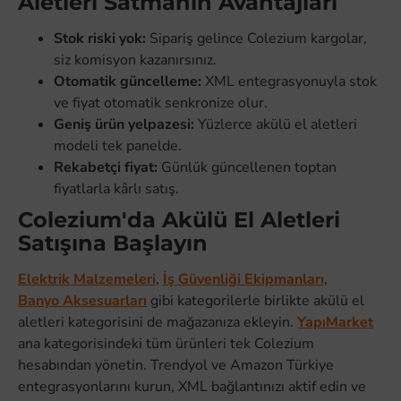
Aletleri Satmanın Avantajları
Stok riski yok:
Sipariş gelince Colezium kargolar,
siz komisyon kazanırsınız.
Otomatik güncelleme:
XML entegrasyonuyla stok
ve fiyat otomatik senkronize olur.
Geniş ürün yelpazesi:
Yüzlerce akülü el aletleri
modeli tek panelde.
Rekabetçi fiyat:
Günlük güncellenen toptan
fiyatlarla kârlı satış.
Colezium'da Akülü El Aletleri
Satışına Başlayın
Elektrik Malzemeleri
,
İş Güvenliği Ekipmanları
,
Banyo Aksesuarları
gibi kategorilerle birlikte akülü el
aletleri kategorisini de mağazanıza ekleyin.
YapıMarket
ana kategorisindeki tüm ürünleri tek Colezium
hesabından yönetin. Trendyol ve Amazon Türkiye
entegrasyonlarını kurun, XML bağlantınızı aktif edin ve