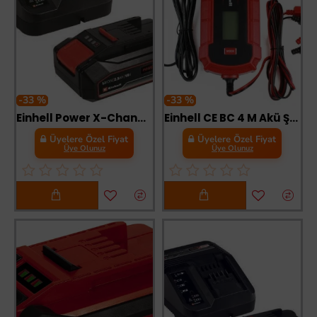
-33 %
-33 %
Einhell Power X-Change 2,5 Ah Akü ve Şarj Cihazı Seti
Einhell CE BC 4 M Akü Şarj Cihazı
Üyelere Özel Fiyat
Üyelere Özel Fiyat
Üye Olunuz
Üye Olunuz