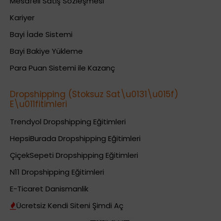
Mesafeli Satış Sözleşmesi
Kariyer
Bayi İade Sistemi
Bayi Bakiye Yükleme
Para Puan Sistemi ile Kazanç
Dropshipping (Stoksuz Sat\u0131\u015f)
E\u011fitimleri
Trendyol Dropshipping Eğitimleri
HepsiBurada Dropshipping Eğitimleri
ÇiçekSepeti Dropshipping Eğitimleri
N11 Dropshipping Eğitimleri
E-Ticaret Danismanlik
Ücretsiz Kendi Siteni Şimdi Aç