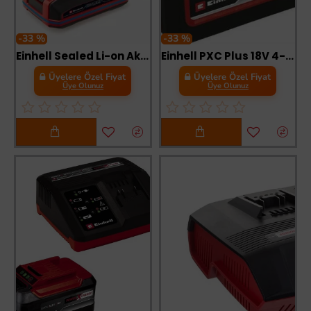
-33 %
-33 %
Einhell Sealed Li-on Akü 18 Volt 4,0 Ah Plus
Einhell PXC Plus 18V 4-6 Ah Multi-Ah 6 Ah Yedek Akü
Üyelere Özel Fiyat
Üyelere Özel Fiyat
Üye Olunuz
Üye Olunuz