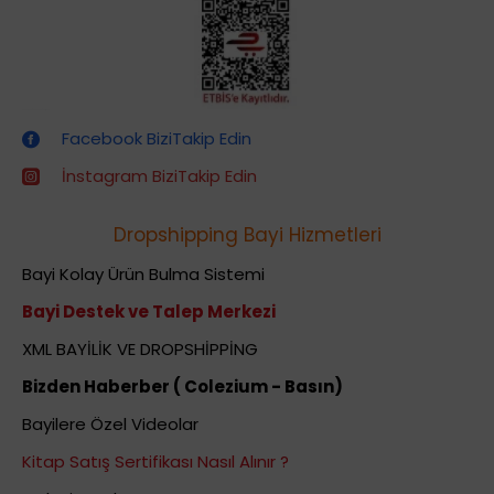
Dropshipping (Stoksuz Satış) Eğitimleri
Facebook BiziTakip Edin
İnstagram BiziTakip Edin
Dropshipping Bayi Hizmetleri
Bayi Kolay Ürün Bulma Sistemi
Bayi Destek ve Talep Merkezi
XML BAYİLİK VE DROPSHİPPİNG
Bizden Haberber ( Colezium - Basın)
Bayilere Özel Videolar
Kitap Satış Sertifikası Nasıl Alınır ?