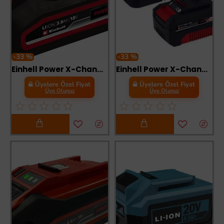
-33 %
-33 %
Einhell Power X-Change Li-on Akü 18 Volt 3,0 Ah Plus
Einhell Power X-Change 4 Ah Akü ve Şarj Cihazı Seti
Üyelere Özel Fiyat
Üyelere Özel Fiyat
Üye Olunuz
Üye Olunuz