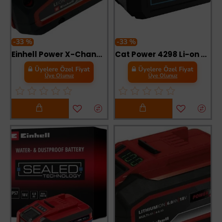
-33 %
-33 %
Einhell Power X-Change Li-on Akü 18 Volt 4,0 Ah Plus
Cat Power 4298 Li-on Akü 4 Amper
Üyelere Özel Fiyat
Üyelere Özel Fiyat
Üye Olunuz
Üye Olunuz