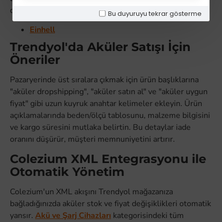
de mağazanıza ekleyin:
Bu duyuruyu tekrar gösterme
Einhell
Trendyol'da Aküler Satışı İçin
Öneriler
Pazaryerinde üst sıralara çıkmak için ürün başlıklarına
"aküler dropshipping", "aküler satın al" ve "aküler uygun
fiyat" gibi uzun kuyruk anahtar kelimeler ekleyin. Ürün
açıklamalarında beden/ölçü tablosunu, malzeme bilgisini
ve kargo süresini mutlaka belirtin. Bu detaylar iade
oranını düşürür, müşteri memnuniyetini artırır.
Colezium XML Entegrasyonu ile
Otomatik Yönetim
Colezium'un XML akışını Trendyol mağazanıza
bağladığınızda aküler stok ve fiyat değişiklikleri otomatik
yansır.
Akü ve Şarj Cihazları
kategorisindeki tüm