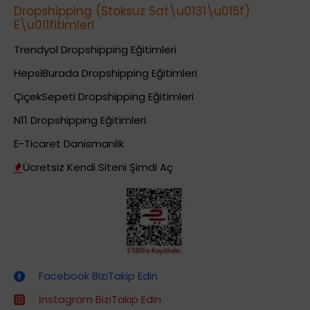
Dropshipping (Stoksuz Sat\u0131\u015f)
E\u011fitimleri
Trendyol Dropshipping Eğitimleri
HepsiBurada Dropshipping Eğitimleri
ÇiçekSepeti Dropshipping Eğitimleri
N11 Dropshipping Eğitimleri
E-Ticaret Danismanlik
Ücretsiz Kendi Siteni Şimdi Aç
Dropshipping (Stoksuz Satış) Eğitimleri
Facebook BiziTakip Edin
İnstagram BiziTakip Edin