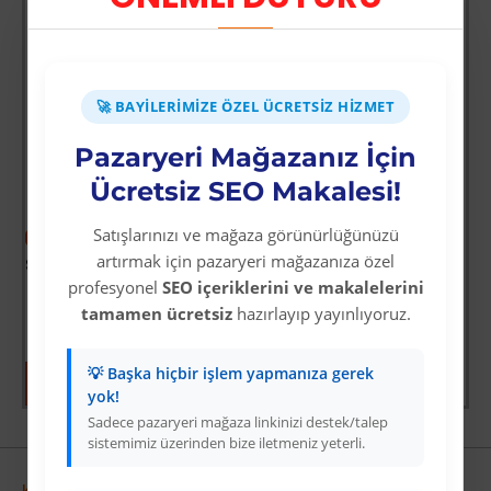
Sürbısa 61631 - Sürmene Et Açma Bıçağı 31 cm
Üyelere Özel Fiyat
Üye Olunuz
🚀 BAYILERIMIZE ÖZEL ÜCRETSIZ HIZMET
det
Pazaryeri Mağazanız İçin
Ücretsiz SEO Makalesi!
Satışlarınızı ve mağaza görünürlüğünüzü
-38 %
artırmak için pazaryeri mağazanıza özel
Star Diving Dalış Maskesi Yetişkin - 51701-MAVİ - 1 ADET
profesyonel
SEO içeriklerini ve makalelerini
Üyelere Özel Fiyat
tamamen ücretsiz
hazırlayıp yayınlıyoruz.
Üye Olunuz
💡 Başka hiçbir işlem yapmanıza gerek
yok!
Sadece pazaryeri mağaza linkinizi destek/talep
sistemimiz üzerinden bize iletmeniz yeterli.