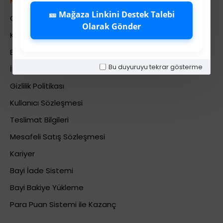
Kurumsal
🎫 Mağaza Linkini Destek Talebi
Colezium Hakkında
Olarak Gönder
Kurumsal Bilgiler
Banka Hesab Bilgileri
Bu duyuruyu tekrar gösterme
İletişim
Gizlilik Politikası
Kullanıcı Sözleşmesi
Teslimat Bilgileri
Mesafeli Satış Sözleşmesi
Kariyer
Bayi İade Sistemi
Bayi Bakiye Yükleme
Para Puan Sistemi ile Kazanç