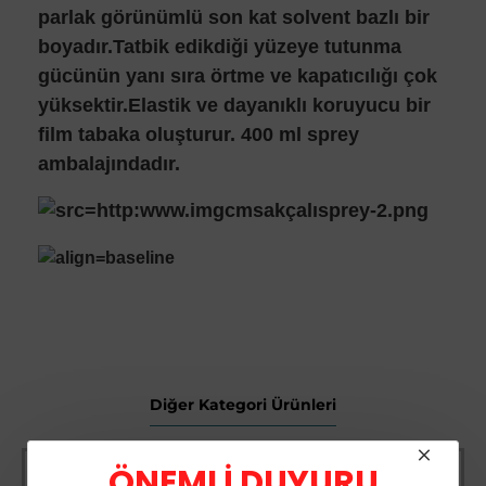
parlak görünümlü son kat solvent bazlı bir
boyadır.Tatbik edikdiği yüzeye tutunma
gücünün yanı sıra örtme ve kapatıcılığı çok
yüksektir.Elastik ve dayanıklı koruyucu bir
film tabaka oluşturur. 400 ml sprey
ambalajındadır.
Diğer Kategori Ürünleri
-66 %
ÖNEMLİ DUYURU