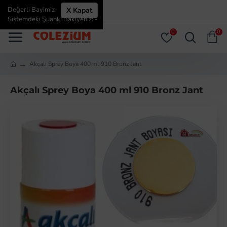
Değerli Bayimiz
X Kapat
ÜYE GIRIŞI
ÜYE OL
Sistemdeki Şuanki Bakiyeniz: -
0
0
Akçalı Sprey Boya 400 ml 910 Bronz Jant
Akçalı Sprey Boya 400 ml 910 Bronz Jant