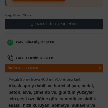
Kargo Etiketi Yükle
KARGO ETIKETI ( PDF ) YÜKLE
BAYI SIPARIŞ DESTEK
BAYI TEKNIK DESTEK
ÜRÜN AÇIKLAMASI
Akçalı Sprey Boya 400 ml 910 Bronz Jant
Akçalı sprey dahili ve harici ahşap, metal,
beton, sıva, çimento vs. gibi tüm yüzeyler
için çeşit özelliğine göre sentetik ve akrilik
esaslı, hızlı kuruyan, solmaya mukavim ve