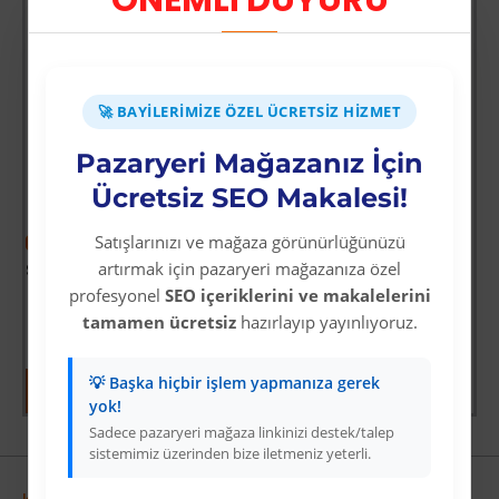
ÖNEMLİ DUYURU
Sürbısa 61631 - Sürmene Et Açma Bıçağı 31 cm
Üyelere Özel Fiyat
Üye Olunuz
🚀 BAYILERIMIZE ÖZEL ÜCRETSIZ HIZMET
det
Pazaryeri Mağazanız İçin
Ücretsiz SEO Makalesi!
Satışlarınızı ve mağaza görünürlüğünüzü
-38 %
artırmak için pazaryeri mağazanıza özel
Star Diving Dalış Maskesi Yetişkin - 51701-MAVİ - 1 ADET
profesyonel
SEO içeriklerini ve makalelerini
Üyelere Özel Fiyat
Üye Olunuz
tamamen ücretsiz
hazırlayıp yayınlıyoruz.
💡 Başka hiçbir işlem yapmanıza gerek
yok!
Sadece pazaryeri mağaza linkinizi destek/talep
sistemimiz üzerinden bize iletmeniz yeterli.