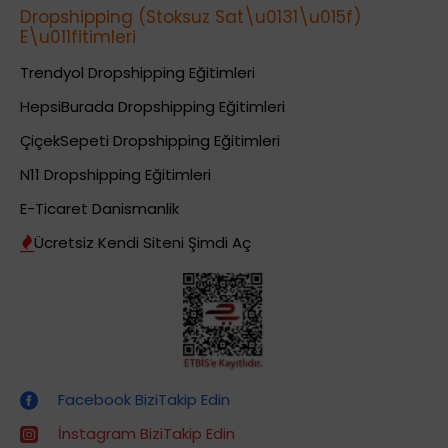
Dropshipping (Stoksuz Sat\u0131\u015f)
E\u011fitimleri
Trendyol Dropshipping Eğitimleri
HepsiBurada Dropshipping Eğitimleri
ÇiçekSepeti Dropshipping Eğitimleri
N11 Dropshipping Eğitimleri
E-Ticaret Danismanlik
Ücretsiz Kendi Siteni Şimdi Aç
Dropshipping (Stoksuz Satış) Eğitimleri
Facebook BiziTakip Edin
İnstagram BiziTakip Edin