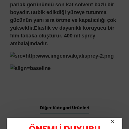
parlak görünümlü son kat solvent bazlı bir
boyadır.Tatbik edikdiği yüzeye tutunma
gücünün yanı sıra örtme ve kapatıcılığı çok
yüksektir.Elastik ve dayanıklı koruyucu bir
film tabaka oluşturur. 400 ml sprey
ambalajındadır.
Diğer Kategori Ürünleri
-66 %