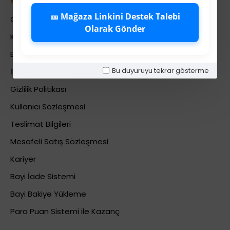
Kurumsal
🎫 Mağaza Linkini Destek Talebi
Colezium Hakkında
Olarak Gönder
Kurumsal Bilgiler
Banka Hesab Bilgileri
Bu duyuruyu tekrar gösterme
İletişim
Gizlilik Politikası
Kullanıcı Sözleşmesi
Teslimat Bilgileri
Mesafeli Satış Sözleşmesi
Kariyer
Bayi İade Sistemi
Bayi Bakiye Yükleme
Para Puan Sistemi ile Kazanç