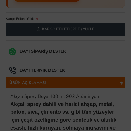
Kargo Etiketi Yükle
KARGO ETIKETI ( PDF ) YÜKLE
BAYI SIPARIŞ DESTEK
BAYI TEKNIK DESTEK
ÜRÜN AÇIKLAMASI
Akçalı Sprey Boya 400 ml 902 Alüminyum
Akçalı sprey dahili ve harici ahşap, metal,
beton, sıva, çimento vs. gibi tüm yüzeyler
için çeşit özelliğine göre sentetik ve akrilik
esaslı, hızlı kuruyan, solmaya mukavim ve