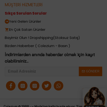
MÜŞTERİ HİZMETLERİ
Sıkça Sorulan Sorular
Yeni Gelen Ürünler
En Çok Satan Ürünler
Bayimiz Olun ! Dropshipping(Stoksuz Satış)
Bizden Haberber ( Colezium - Basın )
İndirimlerden anında haberdar olmak için kayıt
olabilirsiniz..
GÖNDER
Colezium © 1988 - ∞ Moda'nın kalbi burda atıyor. Tüm