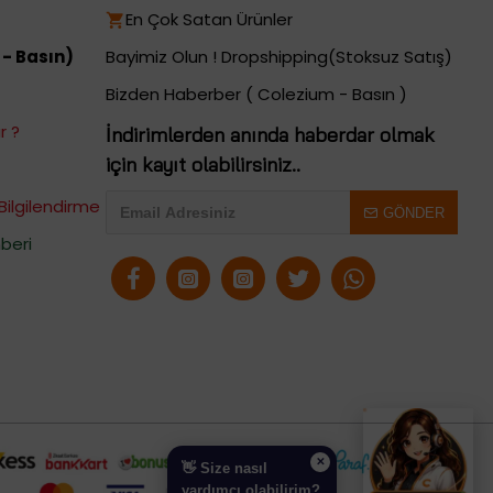
En Çok Satan Ürünler
 - Basın)
Bayimiz Olun ! Dropshipping(Stoksuz Satış)
Bizden Haberber ( Colezium - Basın )
r ?
İndirimlerden anında haberdar olmak
için kayıt olabilirsiniz..
Bilgilendirme
GÖNDER
beri
✕
👋 Size nasıl
yardımcı olabilirim?