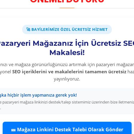
İş güvenliği levhaları 
kaldırmaz veya azaltm
alınmalıdır.
🚀 BAYILERIMIZE ÖZEL ÜCRETSIZ HIZMET
DİKKAT: İş güvenliği
azaryeri Mağazanız İçin Ücretsiz S
malzeme bilgilerini 
seçimlerinizi bu malz
Makalesi!
PVC İş Güvenliği Lev
rınızı ve mağaza görünürlüğünüzü artırmak için pazaryeri mağazan
syonel
SEO içeriklerini ve makalelerini tamamen ücretsiz
haz
Hafifliği, esnek oluş
yayınlıyoruz.
malzeme çeşidimizdir.
şekilde montajı yapıl
şka hiçbir işlem yapmanıza gerek yok!
yapılabilmektedir. D
 pazaryeri mağaza linkinizi destek/talep sistemimiz üzerinden bize iletmeni
.
güneş ışığından etki
parlak yüzeye sahiptir
baskı, serigraf tekniğ
🎫 Mağaza Linkini Destek Talebi Olarak Gönder