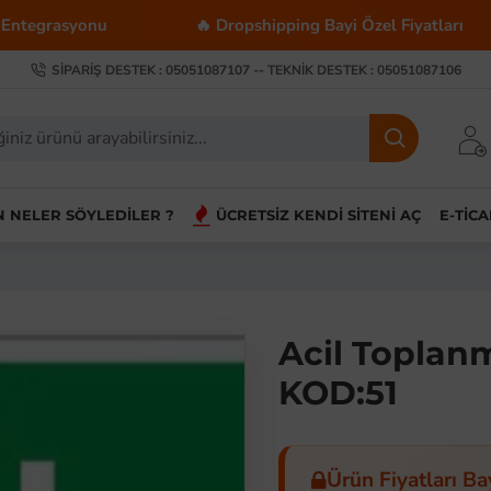
nu
🔥 Dropshipping Bayi Özel Fiyatları
💰 T
SIPARIŞ DESTEK : 05051087107 -- TEKNIK DESTEK : 05051087106
IN NELER SÖYLEDILER ?
ÜCRETSIZ KENDI SITENI AÇ
E-TIC
Acil Toplanm
KOD:51
Ürün Fiyatları Ba