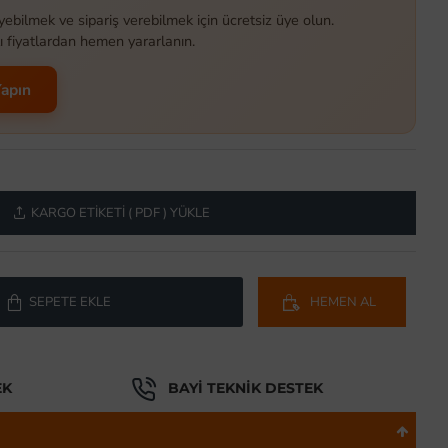
yebilmek ve sipariş verebilmek için ücretsiz üye olun.
ı fiyatlardan hemen yararlanın.
Yapın
KARGO ETIKETI ( PDF ) YÜKLE
SEPETE EKLE
HEMEN AL
EK
BAYI TEKNIK DESTEK