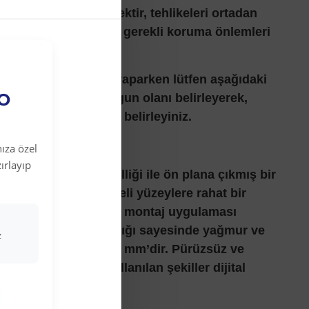
iş güvenliği için bir ektir, tehlikeleri ortadan
az. İş güvenliği için gerekli koruma önlemleri
 levhalarında seçim yaparken lütfen aşağıdaki
EO
okuyunuz. Size en uygun olanı belirleyerek,
eme çeşitlerine göre belirleyiniz.
haları
ıza özel
ırlayıp
u ve kolay montaj özelliği ile ön plana çıkmış bir
 Esnekliği ile bombeli yüzeylere rahat bir
abilir. Silikon ile dahi montaj uygulaması
ış etkenlere dayanıklılığı sayesinde yağmur ve
z
lenmez. Kalınlığı 0,50 mm’dir. Pürüzsüz ve
. Levha üzerinde kullanılan şekiller dijital
i ile üretilmektedir.