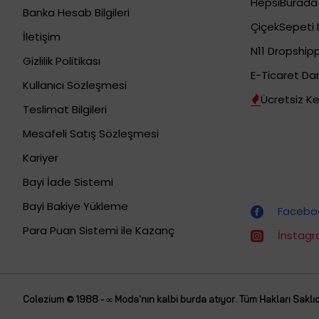
HepsiBurada 
Banka Hesab Bilgileri
ÇiçekSepeti 
İletişim
N11 Dropshipp
Gizlilik Politikası
E-Ticaret Da
Kullanıcı Sözleşmesi
Ücretsiz Ke
Teslimat Bilgileri
Mesafeli Satış Sözleşmesi
Kariyer
Bayi İade Sistemi
Dropshipping (Stoksuz Satış) Eğitimleri
Bayi Bakiye Yükleme
Faceboo
Para Puan Sistemi ile Kazanç
İnstagr
Colezium © 1988 - ∞ Moda'nın kalbi burda atıyor. Tüm Hakları Saklıd