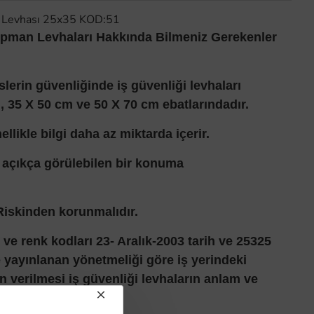
ı Levhası 25x35 KOD:51
ipman Levhaları Hakkında Bilmeniz Gerekenler
slerin güvenliğinde iş güvenliği levhaları
, 35 X 50 cm ve 50 X 70 cm ebatlarındadır.
ellikle bilgi daha az miktarda içerir.
ı açıkça görülebilen bir konuma
iskinden korunmalıdır.
i ve renk kodları 23- Aralık-2003 tarih ve 25325
e yayınlanan yönetmeliği göre iş yerindeki
in verilmesi iş güvenliği levhaların anlam ve