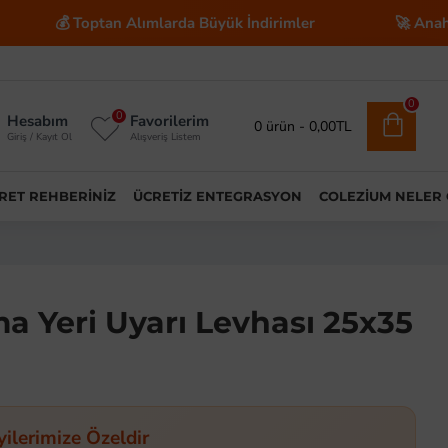
optan Alımlarda Büyük İndirimler
🚀 Anahtar Teslim E
0
0
Hesabım
Favorilerim
0 ürün - 0,00TL
Giriş / Kayıt Ol
Alışveriş Listem
ARET REHBERINIZ
ÜCRETIZ ENTEGRASYON
COLEZIUM NELER
a Yeri Uyarı Levhası 25x35
yilerimize Özeldir