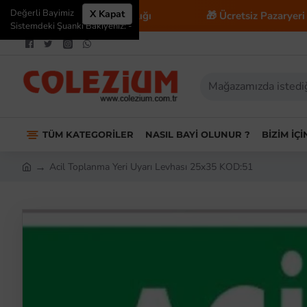
Değerli Bayimiz
X Kapat
Ticaret Danışmanlığı
🎁 Ücretsiz Pazaryeri Entegrasyo
Sistemdeki Şuanki Bakiyeniz: -
TÜM KATEGORILER
NASIL BAYI OLUNUR ?
BIZIM İÇ
Acil Toplanma Yeri Uyarı Levhası 25x35 KOD:51