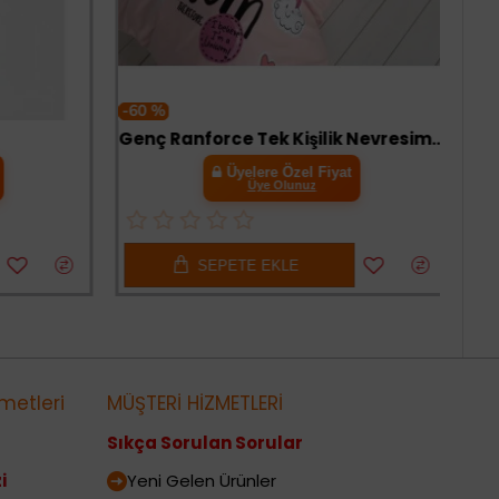
-60 %
Genç Ranforce Tek Kişilik Nevresim Takımı Pink Dreams Pudra
Üyelere Özel Fiyat
Üye Olunuz
SEPETE EKLE
metleri
MÜŞTERİ HİZMETLERİ
Sıkça Sorulan Sorular
i
Yeni Gelen Ürünler