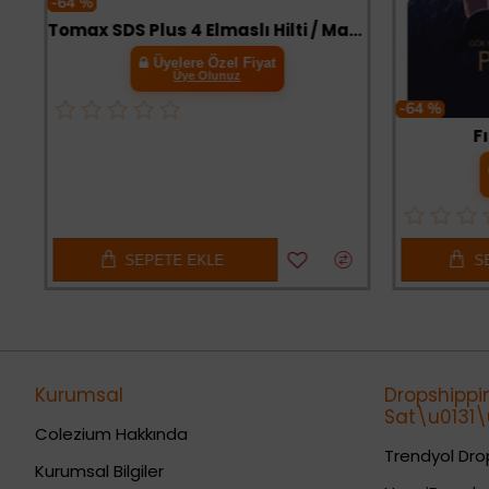
-64 %
Tomax SDS Plus 4 Elmaslı Hilti / Matkap Ucu 11x210
Üyelere Özel Fiyat
Üye Olunuz
-64 %
Fı
SEPETE EKLE
SE
Kurumsal
Dropshippi
Sat\u0131\u
Colezium Hakkında
Trendyol Drop
Kurumsal Bilgiler