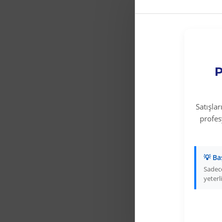
P
Satışla
profe
💡 Ba
Sadece
yeterli