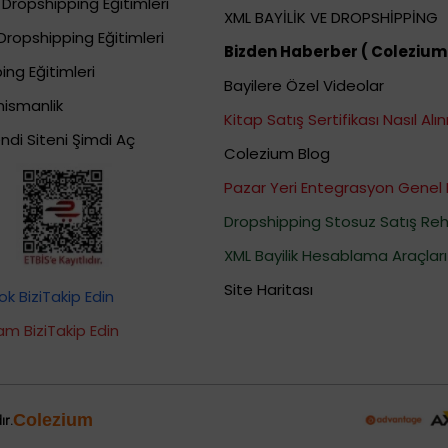
Dropshipping Eğitimleri
XML BAYİLİK VE DROPSHİPPİNG
Dropshipping Eğitimleri
Bizden Haberber ( Colezium
ing Eğitimleri
Bayilere Özel Videolar
nismanlik
Kitap Satış Sertifikası Nasıl Alını
ndi Siteni Şimdi Aç
Colezium Blog
Pazar Yeri Entegrasyon Genel 
Dropshipping Stosuz Satış Reh
XML Bayilik Hesablama Araçları
Site Haritası
k BiziTakip Edin
am BiziTakip Edin
Colezium
ır.