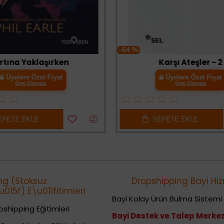
-64 %
rtına Yaklaşırken
Karşı Ateşler - 2
Üyelere Özel Fiyat
Üyelere Özel Fiyat
Üye Olunuz
Üye Olunuz
PETE EKLE
SEPETE EKLE
ng (Stoksuz
Dropshipping Bayi Hiz
015f) E\u011fitimleri
Bayi Kolay Ürün Bulma Sistemi
shipping Eğitimleri
Bayi Destek ve Talep Merkez