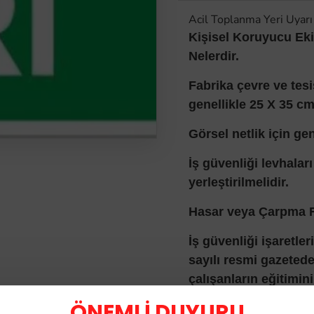
Acil Toplanma Yeri Uyar
Kişisel Koruyucu Ek
Nelerdir.
Fabrika çevre ve tesi
genellikle 25 X 35 cm
Görsel netlik için gen
İş güvenliği levhalar
yerleştirilmelidir.
Hasar veya Çarpma R
İş güvenliği işaretler
sayılı resmi gazeted
çalışanların eğitimin
içeriğini artıracaktır.
ÖNEMLİ DUYURU