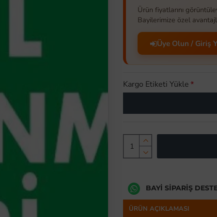
Ürün fiyatlarını görüntüle
Bayilerimize özel avantajl
Üye Olun / Giriş 
Kargo Etiketi Yükle
BAYI SIPARIŞ DEST
ÜRÜN AÇIKLAMASI