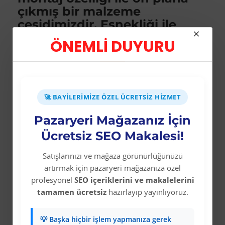
çıkmış bir malzeme
çeşidimizdir. Esnekliği ile
bombeli yüzeylere rahat bir
ÖNEMLİ DUYURU
şekilde montajı yapılabilir.
Silikon ile dahi montaj
uygulaması yapılabilmektedir.
Dış etkenlere dayanıklılığı
🚀 BAYILERIMIZE ÖZEL ÜCRETSIZ HIZMET
sayesinde yağmur ve güneş
ışığından etkilenmez.
Pazaryeri Mağazanız İçin
Kalınlığı 0,50 mm’dir.
Ücretsiz SEO Makalesi!
Pürüzsüz ve parlak yüzeye
sahiptir. Levha üzerinde
Satışlarınızı ve mağaza görünürlüğünüzü
kullanılan şekiller dijital
artırmak için pazaryeri mağazanıza özel
baskı, serigraf tekniği ile
profesyonel
SEO içeriklerini ve makalelerini
tamamen ücretsiz
hazırlayıp yayınlıyoruz.
üretilmektedir.
💡 Başka hiçbir işlem yapmanıza gerek