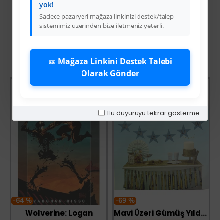
yok!
Sadece pazaryeri mağaza linkinizi destek/talep
sistemimiz üzerinden bize iletmeniz yeterli.
Diğer Kategori Ürünleri
🎫 Mağaza Linkini Destek Talebi
Olarak Gönder
Bu duyuruyu tekrar gösterme
-64 %
-69 %
ksiyoncusu
Wolverine: Logan
Mavi Üzeri Gümüş Yıldız İyiki Doğdun Flama Süs