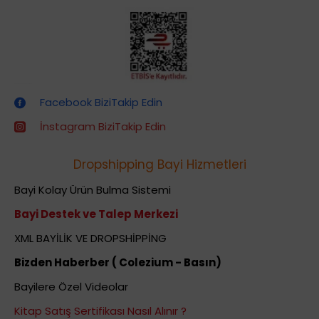
Dropshipping (Stoksuz Satış) Eğitimleri
Facebook BiziTakip Edin
İnstagram BiziTakip Edin
Dropshipping Bayi Hizmetleri
Bayi Kolay Ürün Bulma Sistemi
Bayi Destek ve Talep Merkezi
XML BAYİLİK VE DROPSHİPPİNG
Bizden Haberber ( Colezium - Basın)
Bayilere Özel Videolar
Kitap Satış Sertifikası Nasıl Alınır ?