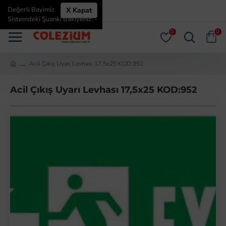
Değerli Bayimiz
X Kapat
ÜYE GIRIŞI
ÜYE OL
Sistemdeki Şuanki Bakiyeniz: -
0
0
Acil Çıkış Uyarı Levhası 17,5x25 KOD:952
Acil Çıkış Uyarı Levhası 17,5x25 KOD:952