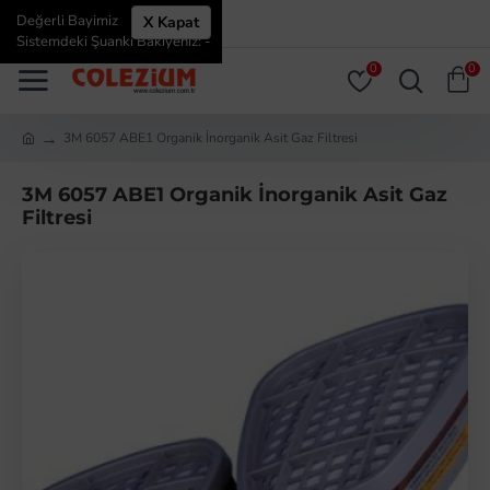
Değerli Bayimiz
X Kapat
ÜYE GIRIŞI
ÜYE OL
Sistemdeki Şuanki Bakiyeniz: -
0
0
3M 6057 ABE1 Organik İnorganik Asit Gaz Filtresi
3M 6057 ABE1 Organik İnorganik Asit Gaz
Filtresi