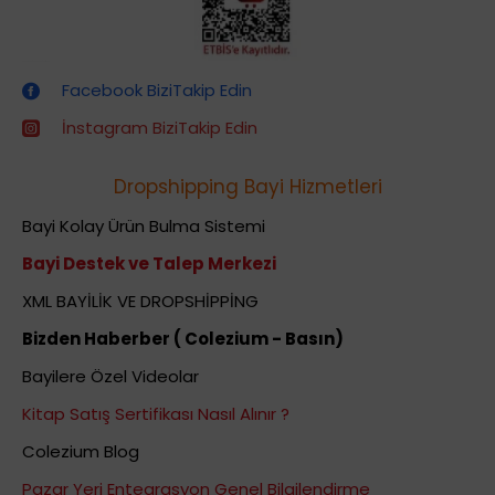
Dropshipping (Stoksuz Satış) Eğitimleri
Facebook BiziTakip Edin
İnstagram BiziTakip Edin
Dropshipping Bayi Hizmetleri
Bayi Kolay Ürün Bulma Sistemi
Bayi Destek ve Talep Merkezi
XML BAYİLİK VE DROPSHİPPİNG
Bizden Haberber ( Colezium - Basın)
Bayilere Özel Videolar
Kitap Satış Sertifikası Nasıl Alınır ?
Colezium Blog
Pazar Yeri Entegrasyon Genel Bilgilendirme