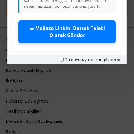
Sadece pazaryeri mağaza linkinizi destek/talep
sistemimiz üzerinden bize iletmeniz yeterli.
🎫 Mağaza Linkini Destek Talebi
Olarak Gönder
Kurumsal
Colezium Hakkında
Bu duyuruyu tekrar gösterme
Kurumsal Bilgiler
Banka Hesab Bilgileri
İletişim
Gizlilik Politikası
Kullanıcı Sözleşmesi
Teslimat Bilgileri
Mesafeli Satış Sözleşmesi
Kariyer