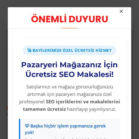
ÖNEMLİ DUYURU
Diğer Kategori Ürünleri
🚀 BAYILERIMIZE ÖZEL ÜCRETSIZ HIZMET
Pazaryeri Mağazanız İçin
Ücretsiz SEO Makalesi!
Satışlarınızı ve mağaza görünürlüğünüzü
artırmak için pazaryeri mağazanıza özel
profesyonel
SEO içeriklerini ve makalelerini
-63 %
-64 %
tamamen ücretsiz
hazırlayıp yayınlıyoruz.
entoni - Bebek Koltuğu
VRD10661 KATLANABİLİR SATRANÇ TAVLA VE DAMA SETİ
Çiftlik Öyküleri - Kayıp Sürü
Üyelere Özel Fiyat
Üyelere Özel Fiyat
💡 Başka hiçbir işlem yapmanıza gerek
Üye Olunuz
Üye Olunuz
yok!