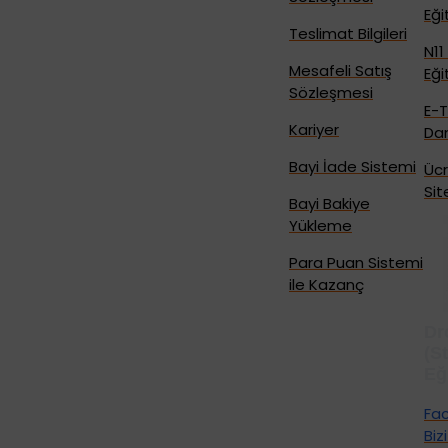
Eği
Teslimat Bilgileri
N11
Mesafeli Satış
Eği
Sözleşmesi
E-T
Kariyer
Dan
Bayi İade Sistemi
Ücr
Sit
Bayi Bakiye
Yükleme
Para Puan Sistemi
ile Kazanç
Dr
(S
Eğ
Fa
Biz