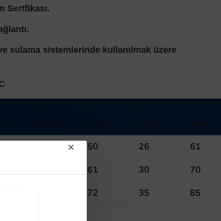
 Sertfikası.
ağlantı.
 ve sulama sistemlerinde kullanılmak üzere
°C
G
K
H
L
m)
(mm)
(mm)
(mm)
(mm)
15
50
26
61
20
61
30
70
25
72
35
85