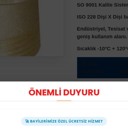
SO 9001 Kalite Sistem
ISO 228 Dişi X Dişi b
Endüstriyel, Tesisat
geniş kullanım alanı.
Sıcaklık -10°C + 120
ANMA
d1
ÖLÇÜSÜ
(m
1-2
19
ÖNEMLİ DUYURU
34
24
1
30
🚀 BAYILERIMIZE ÖZEL ÜCRETSIZ HIZMET