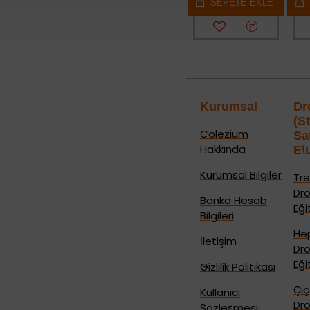
SEPETE EKLE
SEPETE EKLE
SEPETE EKLE
S
Kurumsal
Dr
(S
Colezium
Sa
Hakkında
E\
Kurumsal Bilgiler
Tre
Dr
Banka Hesab
Eği
Bilgileri
He
İletişim
Dr
Eği
Gizlilik Politikası
Çi
Kullanıcı
Dr
Sözleşmesi