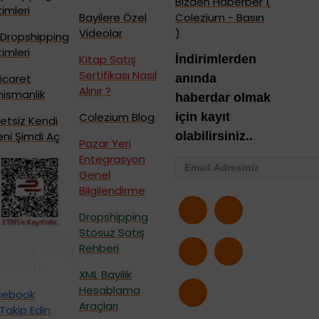
Bizden Haberber (
timleri
Bayilere Özel
Colezium - Basın
Videolar
)
 Dropshipping
timleri
Kitap Satış
İndirimlerden
Sertifikası Nasıl
icaret
anında
Alınır ?
ismanlik
haberdar olmak
Colezium Blog
için kayıt
etsiz Kendi
eni Şimdi Aç
olabilirsiniz..
Pazar Yeri
Entegrasyon
Genel
Bilgilendirme
Dropshipping
Stosuz Satış
opshipping
Rehberi
toksuz Satış)
itimleri
XML Bayilik
Hesablama
cebook
Araçları
iTakip Edin