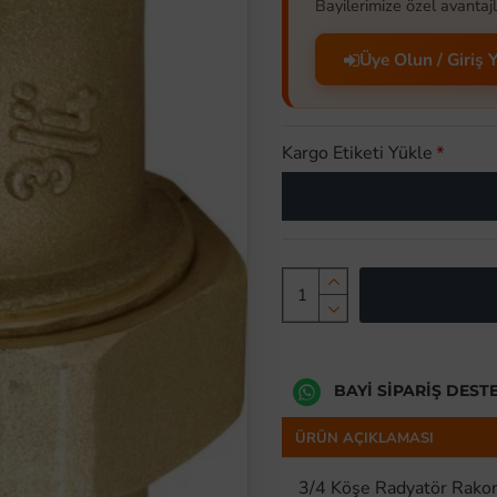
Bayilerimize özel avantajl
Üye Olun / Giriş 
Kargo Etiketi Yükle
BAYI SIPARIŞ DEST
ÜRÜN AÇIKLAMASI
3/4 Köşe Radyatör Rako