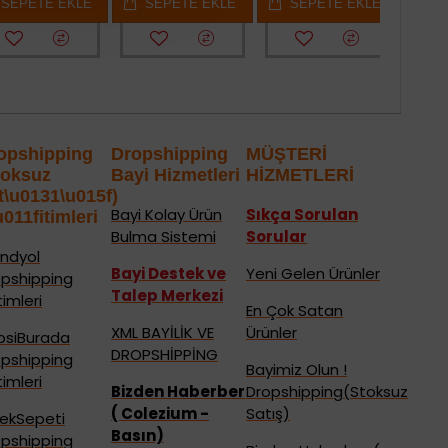
EPETE EKLE
SEPETE EKLE
SEPETE EKLE
opshipping
Dropshipping
MÜŞTERİ
toksuz
Bayi Hizmetleri
HİZMETLERİ
t\u0131\u015f)
Bayi Kolay Ürün
Sıkça Sorulan
u011fitimleri
Bulma Sistemi
Sorular
ndyol
Bayi Destek ve
Yeni Gelen Ürünler
opshipping
Talep Merkezi
timleri
En Çok Satan
XML BAYİLİK VE
Ürünler
psiBurada
DROPSHİPPİNG
opshipping
Bayimiz Olun !
timleri
Bizden Haberber
Dropshipping(Stoksuz
( Colezium -
Satış)
çekSepeti
Basın)
opshipping