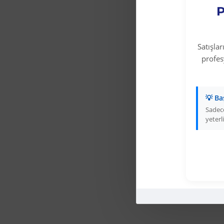
P
Satışla
profe
💡 Ba
Sadece
yeterli
-
Haydi Y