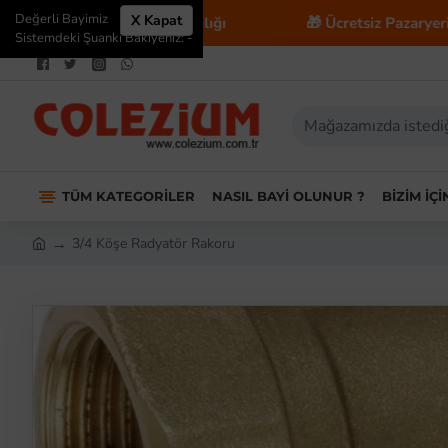
Değerli Bayimiz
X Kapat
Ticaret Danışmanlığı
🎁 Ücretsiz Pazaryeri Entegrasy
Sistemdeki Şuanki Bakiyeniz: -
TÜM KATEGORILER
NASIL BAYI OLUNUR ?
BIZIM İÇ
3/4 Köşe Radyatör Rakoru