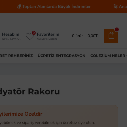
Toptan Alımlarda Büyük İndirimler
🚀 Anahtar Teslim E
0
0
Hesabım
Favorilerim
0 ürün - 0,00TL
Giriş / Kayıt Ol
Alışveriş Listem
ARET REHBERINIZ
ÜCRETIZ ENTEGRASYON
COLEZIUM NELER
dyatör Rakoru
yilerimize Özeldir
yebilmek ve sipariş verebilmek için ücretsiz üye olun.