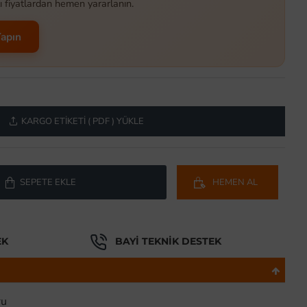
ı fiyatlardan hemen yararlanın.
Yapın
KARGO ETIKETI ( PDF ) YÜKLE
SEPETE EKLE
HEMEN AL
EK
BAYI TEKNIK DESTEK
ru