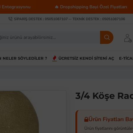
onu
🔥 Dropshipping Bayi Özel Fiyatları
💰 
SIPARIŞ DESTEK : 05051087107 -- TEKNIK DESTEK : 05051087106
IN NELER SÖYLEDILER ?
ÜCRETSIZ KENDI SITENI AÇ
E-TIC
3/4 Köşe Ra
Ürün Fiyatları Ba
Ürün fiyatlarını görüntüle